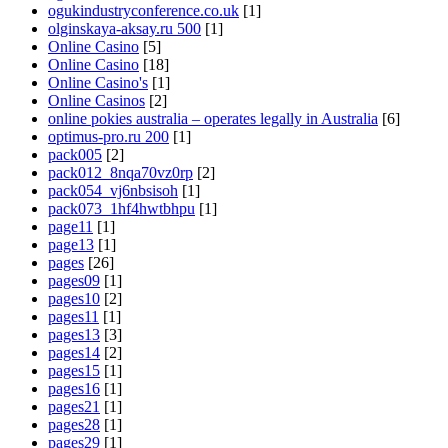
ogukindustryconference.co.uk
[1]
olginskaya-aksay.ru 500
[1]
Online Casino
[5]
Online Casino
[18]
Online Casino's
[1]
Online Casinos
[2]
online pokies australia – operates legally in Australia
[6]
optimus-pro.ru 200
[1]
pack005
[2]
pack012_8nqa70vz0rp
[2]
pack054_vj6nbsisoh
[1]
pack073_1hf4hwtbhpu
[1]
page11
[1]
page13
[1]
pages
[26]
pages09
[1]
pages10
[2]
pages11
[1]
pages13
[3]
pages14
[2]
pages15
[1]
pages16
[1]
pages21
[1]
pages28
[1]
pages29
[1]