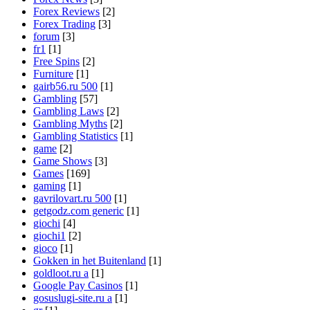
Forex Reviews
[2]
Forex Trading
[3]
forum
[3]
fr1
[1]
Free Spins
[2]
Furniture
[1]
gairb56.ru 500
[1]
Gambling
[57]
Gambling Laws
[2]
Gambling Myths
[2]
Gambling Statistics
[1]
game
[2]
Game Shows
[3]
Games
[169]
gaming
[1]
gavrilovart.ru 500
[1]
getgodz.com generic
[1]
giochi
[4]
giochi1
[2]
gioco
[1]
Gokken in het Buitenland
[1]
goldloot.ru a
[1]
Google Pay Casinos
[1]
gosuslugi-site.ru a
[1]