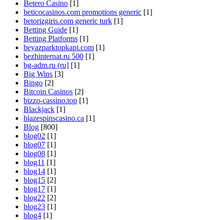
Betero Casino
[1]
beticocasinos.com promotions generic
[1]
betorizgiris.com generic turk
[1]
Betting Guide
[1]
Betting Platforms
[1]
beyazparktopkapi.com
[1]
bezhinternat.ru 500
[1]
bg-adm.ru (ru]
[1]
Big Wins
[3]
Bingo
[2]
Bitcoin Casinos
[2]
bizzo-cassino.top
[1]
Blackjack
[1]
blazespinscasino.ca
[1]
Blog
[800]
blog02
[1]
blog07
[1]
blog08
[1]
blog11
[1]
blog14
[1]
blog15
[2]
blog17
[1]
blog22
[2]
blog23
[1]
blog4
[1]