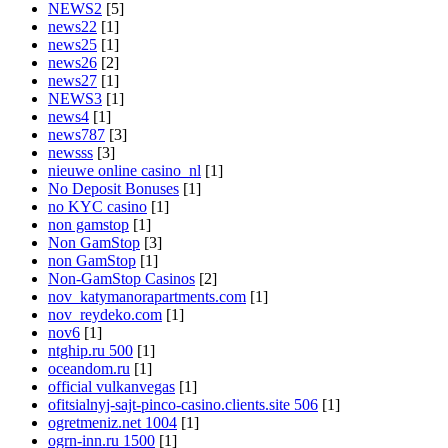
NEWS2
[5]
news22
[1]
news25
[1]
news26
[2]
news27
[1]
NEWS3
[1]
news4
[1]
news787
[3]
newsss
[3]
nieuwe online casino_nl
[1]
No Deposit Bonuses
[1]
no KYC casino
[1]
non gamstop
[1]
Non GamStop
[3]
non GamStop
[1]
Non-GamStop Casinos
[2]
nov_katymanorapartments.com
[1]
nov_reydeko.com
[1]
nov6
[1]
ntghip.ru 500
[1]
oceandom.ru
[1]
official vulkanvegas
[1]
ofitsialnyj-sajt-pinco-casino.clients.site 506
[1]
ogretmeniz.net 1004
[1]
ogrn-inn.ru 1500
[1]