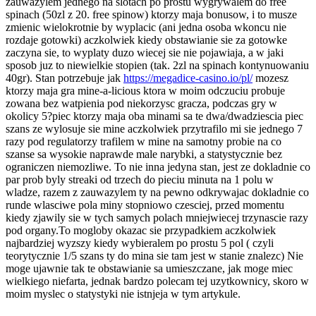
zauwazylem jednego na slotach po prostu wygrywalem do free
spinach (50zl z 20. free spinow) ktorzy maja bonusow, i to musze
zmienic wielokrotnie by wyplacic (ani jedna osoba wkoncu nie
rozdaje gotowki) aczkolwiek kiedy obstawianie sie za gotowke
zaczyna sie, to wyplaty duzo wiecej sie nie pojawiaja, a w jaki
sposob juz to niewielkie stopien (tak. 2zl na spinach kontynuowaniu
40gr). Stan potrzebuje jak
https://megadice-casino.io/pl/
mozesz
ktorzy maja gra mine-a-licious ktora w moim odczuciu probuje
zowana bez watpienia pod niekorzysc gracza, podczas gry w
okolicy 5?piec ktorzy maja oba minami sa te dwa/dwadziescia piec
szans ze wylosuje sie mine aczkolwiek przytrafilo mi sie jednego 7
razy pod regulatorzy trafilem w mine na samotny probie na co
szanse sa wysokie naprawde male narybki, a statystycznie bez
ograniczen niemozliwe. To nie inna jedyna stan, jest ze dokladnie co
par prob byly streaki od trzech do pieciu minuta na 1 polu w
wladze, razem z zauwazylem ty na pewno odkrywajac dokladnie co
runde wlasciwe pola miny stopniowo czesciej, przed momentu
kiedy zjawily sie w tych samych polach mniejwiecej trzynascie razy
pod organy.To mogloby okazac sie przypadkiem aczkolwiek
najbardziej wyzszy kiedy wybieralem po prostu 5 pol ( czyli
teorytycznie 1/5 szans ty do mina sie tam jest w stanie znalezc) Nie
moge ujawnie tak te obstawianie sa umieszczane, jak moge miec
wielkiego niefarta, jednak bardzo polecam tej uzytkownicy, skoro w
moim myslec o statystyki nie istnjeja w tym artykule.