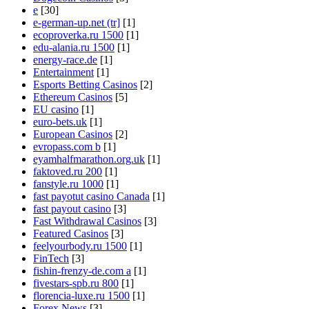
e
[30]
e-german-up.net (tr]
[1]
ecoproverka.ru 1500
[1]
edu-alania.ru 1500
[1]
energy-race.de
[1]
Entertainment
[1]
Esports Betting Casinos
[2]
Ethereum Casinos
[5]
EU casino
[1]
euro-bets.uk
[1]
European Casinos
[2]
evropass.com b
[1]
eyamhalfmarathon.org.uk
[1]
faktoved.ru 200
[1]
fanstyle.ru 1000
[1]
fast payotut casino Canada
[1]
fast payout casino
[3]
Fast Withdrawal Casinos
[3]
Featured Casinos
[3]
feelyourbody.ru 1500
[1]
FinTech
[3]
fishin-frenzy-de.com a
[1]
fivestars-spb.ru 800
[1]
florencia-luxe.ru 1500
[1]
Forex News
[3]