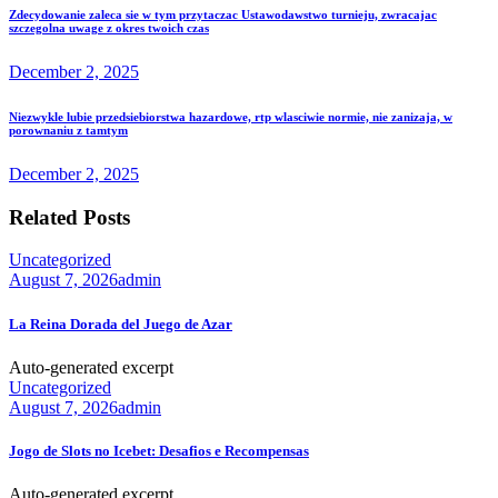
Zdecydowanie zaleca sie w tym przytaczac Ustawodawstwo turnieju, zwracajac
szczegolna uwage z okres twoich czas
December 2, 2025
Niezwykle lubie przedsiebiorstwa hazardowe, rtp wlasciwie normie, nie zanizaja, w
porownaniu z tamtym
December 2, 2025
Related Posts
Uncategorized
August 7, 2026
admin
La Reina Dorada del Juego de Azar
Auto-generated excerpt
Uncategorized
August 7, 2026
admin
Jogo de Slots no Icebet: Desafios e Recompensas
Auto-generated excerpt