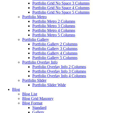
Portfolio Grid No Space 3 Columns
Portfolio Grid No Space 4 Columns
Portfolio Grid No Space 5 Columns
Portfolio Metro
Portfolio Metro 2 Columns
Portfolio Metro 3 Columns
Portfolio Metro 4 Columns
Portfolio Metro 5 Columns
Portfolio Gallery
Portfolio Gallery 2 Columns
Portfolio Gallery 3 Columns
Portfolio Gallery 4 Columns
Portfolio Gallery 5 Columns
Portfolio Overlay Info
Portfolio Overlay Info 2 Columns
Portfolio Overlay Info 3 Columns
Portfolio Overlay Info 4 Columns
Portfolio Slider
Portfolio Slider Wide
Blog
Blog List
Blog Grid Masonry
Blog Format
Standard
Gallery