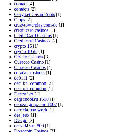
contact
[4]
contacts
[2]
Corgibet Casino Slots
[1]
Craps
[2]
crazytowerplay.com-de
[1]
credit card casinos
[1]
Credit Card Casinos
[1]
Creditcard Casino's
[2]
crypto 15
[1]
crypto 19 de
[1]
Crypto Casinos
[3]
Curacao Casino
[1]
Curacao Casinos
[4]
curacau casinois
[1]
de0111
[2]
dec_bh_common
[2]
dec_pb_common
[1]
December
[1]
degschool.ru 1500
[1]
denizatigrup.com 1007
[1]
derrickduan.work
[1]
des jeux
[1]
Design
[3]
detsad45.ru 800
[1]
Dogecoin Casinos
[3]