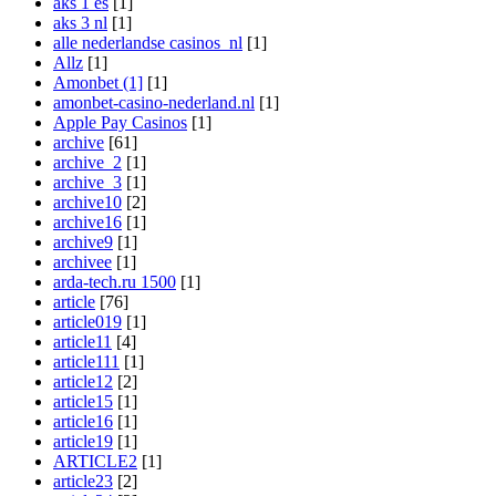
aks 1 es
[1]
aks 3 nl
[1]
alle nederlandse casinos_nl
[1]
Allz
[1]
Amonbet (1]
[1]
amonbet-casino-nederland.nl
[1]
Apple Pay Casinos
[1]
archive
[61]
archive_2
[1]
archive_3
[1]
archive10
[2]
archive16
[1]
archive9
[1]
archivee
[1]
arda-tech.ru 1500
[1]
article
[76]
article019
[1]
article11
[4]
article111
[1]
article12
[2]
article15
[1]
article16
[1]
article19
[1]
ARTICLE2
[1]
article23
[2]