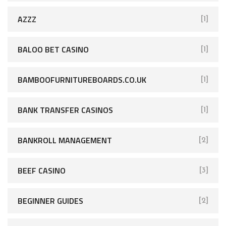
AZZZ
[1]
BALOO BET CASINO
[1]
BAMBOOFURNITUREBOARDS.CO.UK
[1]
BANK TRANSFER CASINOS
[1]
BANKROLL MANAGEMENT
[2]
BEEF CASINO
[3]
BEGINNER GUIDES
[2]