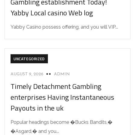
Gambling establishment Today!
Yabby Local casino Web log
Yabby Casino possess offering, and you will VIP...
UNCATEGORIZED
AUGUST 9, 2026
ADMIN
Timely Detachment Gambling
enterprises Having Instantaneous
Payouts in the uk
Popular headings become �Bucks Bandits,�
�Asgard,� and you...