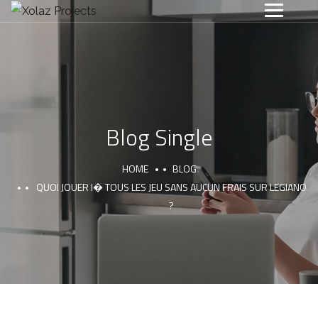
Blog Single
HOME
BLOG
QUOI JOUER I� TOUS LES JEU SANS AUCUN FRAIS SUR LEGIANO
?