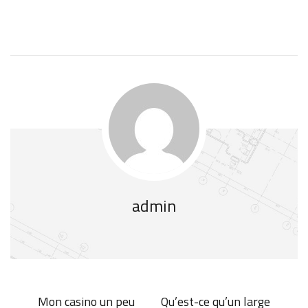
admin
Mon casino un peu
Qu’est-ce qu’un large