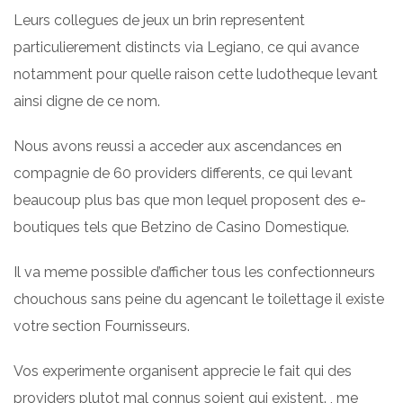
Leurs collegues de jeux un brin representent
particulierement distincts via Legiano, ce qui avance
notamment pour quelle raison cette ludotheque levant
ainsi digne de ce nom.
Nous avons reussi a acceder aux ascendances en
compagnie de 60 providers differents, ce qui levant
beaucoup plus bas que mon lequel proposent des e-
boutiques tels que Betzino de Casino Domestique.
Il va meme possible d’afficher tous les confectionneurs
chouchous sans peine du agencant le toilettage il existe
votre section Fournisseurs.
Vos experimente organisent apprecie le fait qui des
providers plutot mal connus soient qui existent. , me