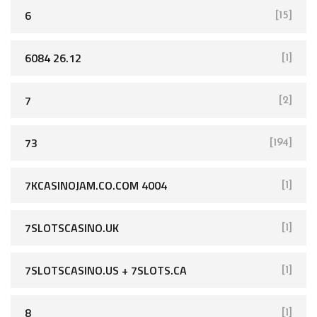
6
[15]
6084 26.12
[1]
7
[2]
73
[194]
7KCASINOJAM.CO.COM 4004
[1]
7SLOTSCASINO.UK
[1]
7SLOTSCASINO.US + 7SLOTS.CA
[1]
8
[1]