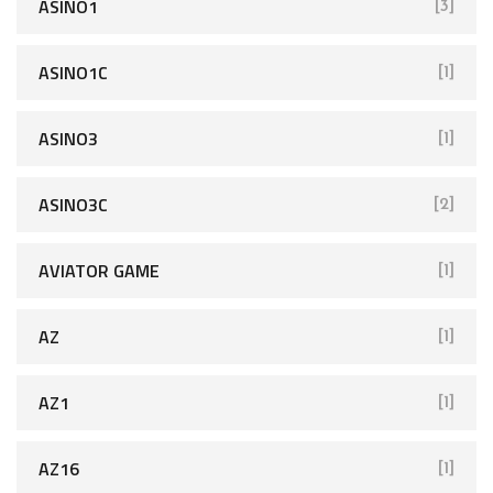
ASINO1
[3]
ASINO1C
[1]
ASINO3
[1]
ASINO3C
[2]
AVIATOR GAME
[1]
AZ
[1]
AZ1
[1]
AZ16
[1]