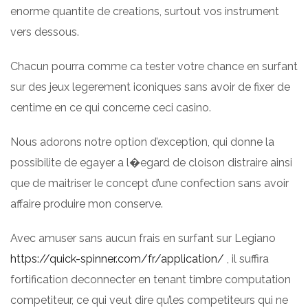
enorme quantite de creations, surtout vos instrument
vers dessous.
Chacun pourra comme ca tester votre chance en surfant
sur des jeux legerement iconiques sans avoir de fixer de
centime en ce qui concerne ceci casino.
Nous adorons notre option d’exception, qui donne la
possibilite de egayer a l�egard de cloison distraire ainsi
que de maitriser le concept d’une confection sans avoir
affaire produire mon conserve.
Avec amuser sans aucun frais en surfant sur Legiano
https://quick-spinner.com/fr/application/
, il suffira
fortification deconnecter en tenant timbre computation
competiteur, ce qui veut dire qu’les competiteurs qui ne