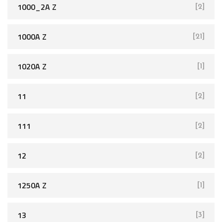
1000_2A Z
[2]
1000A Z
[21]
1020A Z
[1]
11
[2]
111
[2]
12
[2]
1250A Z
[1]
13
[3]