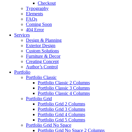
Checkout
Typography
Elements
FAQs
Coming Soon
404 Error
Services
Design & Planning
Exterior Design
Custom Solutions
Furniture & Decor
Creating Concept
Author’s Control
Portfolio
Portfolio Classic
Portfolio Classic 2 Columns
Portfolio Classic 3 Columns
Portfolio Classic 4 Columns
Portfolio Grid
Portfolio Grid 2 Columns
Portfolio Grid 3 Columns
Portfolio Grid 4 Columns
Portfolio Grid 5 Columns
Portfolio Grid No Space
Portfolio Grid No Space 2 Columns