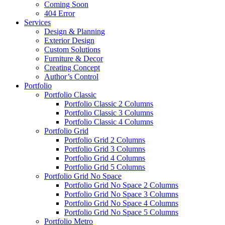
Coming Soon
404 Error
Services
Design & Planning
Exterior Design
Custom Solutions
Furniture & Decor
Creating Concept
Author’s Control
Portfolio
Portfolio Classic
Portfolio Classic 2 Columns
Portfolio Classic 3 Columns
Portfolio Classic 4 Columns
Portfolio Grid
Portfolio Grid 2 Columns
Portfolio Grid 3 Columns
Portfolio Grid 4 Columns
Portfolio Grid 5 Columns
Portfolio Grid No Space
Portfolio Grid No Space 2 Columns
Portfolio Grid No Space 3 Columns
Portfolio Grid No Space 4 Columns
Portfolio Grid No Space 5 Columns
Portfolio Metro