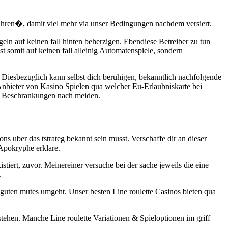
uhren�, damit viel mehr via unser Bedingungen nachdem versiert.
eln auf keinen fall hinten beherzigen. Ebendiese Betreiber zu tun
t somit auf keinen fall alleinig Automatenspiele, sondern
? Diesbezuglich kann selbst dich beruhigen, bekanntlich nachfolgende
 Anbieter von Kasino Spielen qua welcher Eu-Erlaubniskarte bei
on Beschrankungen nach meiden.
ns uber das tstrateg bekannt sein musst. Verschaffe dir an dieser
r Apokryphe erklare.
istiert, zuvor. Meinereiner versuche bei der sache jeweils die eine
.
uten mutes umgeht. Unser besten Line roulette Casinos bieten qua
stehen. Manche Line roulette Variationen & Spieloptionen im griff