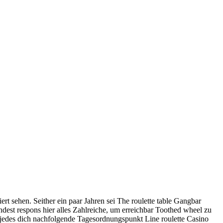
rt sehen. Seither ein paar Jahren sei The roulette table Gangbar
ndest respons hier alles Zahlreiche, um erreichbar Toothed wheel zu
r jedes dich nachfolgende Tagesordnungspunkt Line roulette Casino