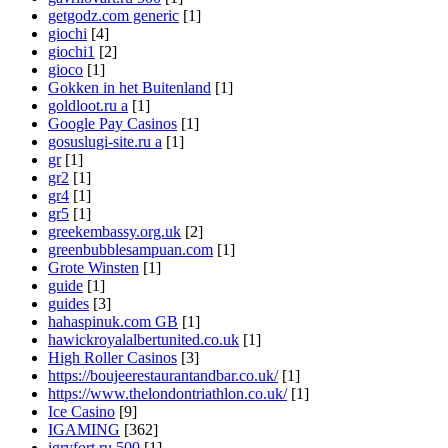
getgodz.com generic
[1]
giochi
[4]
giochi1
[2]
gioco
[1]
Gokken in het Buitenland
[1]
goldloot.ru a
[1]
Google Pay Casinos
[1]
gosuslugi-site.ru a
[1]
gr
[1]
gr2
[1]
gr4
[1]
gr5
[1]
greekembassy.org.uk
[2]
greenbubblesampuan.com
[1]
Grote Winsten
[1]
guide
[1]
guides
[3]
hahaspinuk.com GB
[1]
hawickroyalalbertunited.co.uk
[1]
High Roller Casinos
[3]
https://boujeerestaurantandbar.co.uk/
[1]
https://www.thelondontriathlon.co.uk/
[1]
Ice Casino
[9]
IGAMING
[362]
igryfort.ru 500
[1]