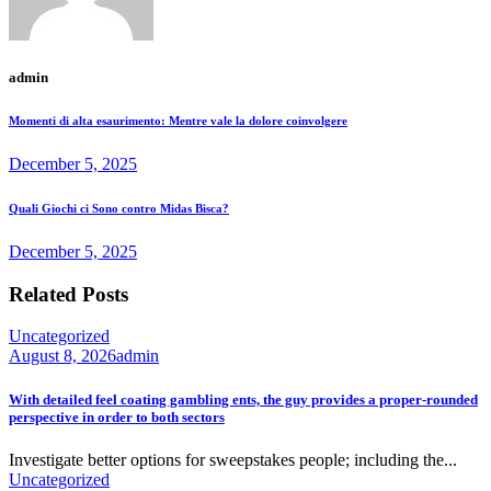
admin
Momenti di alta esaurimento: Mentre vale la dolore coinvolgere
December 5, 2025
Quali Giochi ci Sono contro Midas Bisca?
December 5, 2025
Related Posts
Uncategorized
August 8, 2026
admin
With detailed feel coating gambling ents, the guy provides a proper-rounded
perspective in order to both sectors
Investigate better options for sweepstakes people; including the...
Uncategorized