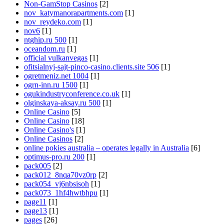
Non-GamStop Casinos
[2]
nov_katymanorapartments.com
[1]
nov_reydeko.com
[1]
nov6
[1]
ntghip.ru 500
[1]
oceandom.ru
[1]
official vulkanvegas
[1]
ofitsialnyj-sajt-pinco-casino.clients.site 506
[1]
ogretmeniz.net 1004
[1]
ogrn-inn.ru 1500
[1]
ogukindustryconference.co.uk
[1]
olginskaya-aksay.ru 500
[1]
Online Casino
[5]
Online Casino
[18]
Online Casino's
[1]
Online Casinos
[2]
online pokies australia – operates legally in Australia
[6]
optimus-pro.ru 200
[1]
pack005
[2]
pack012_8nqa70vz0rp
[2]
pack054_vj6nbsisoh
[1]
pack073_1hf4hwtbhpu
[1]
page11
[1]
page13
[1]
pages
[26]