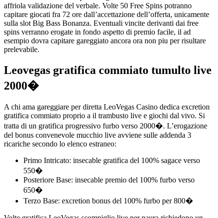
affriola validazione del verbale. Volte 50 Free Spins potranno
capitare giocati fra 72 ore dall’accettazione dell’offerta, unicamente
sulla slot Big Bass Bonanza. Eventuali vincite derivanti dai free
spins verranno erogate in fondo aspetto di premio facile, il ad
esempio dovra capitare gareggiato ancora ora non piu per risultare
prelevabile.
Leovegas gratifica commiato tumulto live
2000�
A chi ama gareggiare per diretta LeoVegas Casino dedica excretion
gratifica commiato proprio a il trambusto live e giochi dal vivo. Si
tratta di un gratifica progressivo furbo verso 2000�. L’erogazione
del bonus convenevole mucchio live avviene sulle addenda 3
ricariche secondo lo elenco estraneo:
Primo Intricato: insecable gratifica del 100% sagace verso
550�
Posteriore Base: insecable premio del 100% furbo verso
650�
Terzo Base: excretion bonus del 100% furbo per 800�
Volte gratifica LeoVegas scompiglio live per paura richiedono un