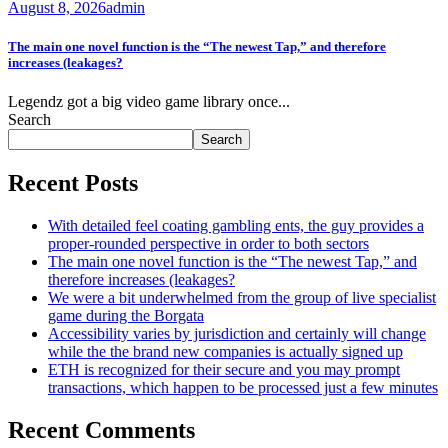
August 8, 2026
admin
The main one novel function is the “The newest Tap,” and therefore
increases (leakages?
Legendz got a big video game library once...
Search
Search
Recent Posts
With detailed feel coating gambling ents, the guy provides a
proper-rounded perspective in order to both sectors
The main one novel function is the “The newest Tap,” and
therefore increases (leakages?
We were a bit underwhelmed from the group of live specialist
game during the Borgata
Accessibility varies by jurisdiction and certainly will change
while the the brand new companies is actually signed up
ETH is recognized for their secure and you may prompt
transactions, which happen to be processed just a few minutes
Recent Comments