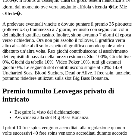
1500�. Il Bonus di Ossequio Casa da gioco restera mancanza a 14
giorni dal momento ove verra aggiunto affriola vicenda �Le Mie
Offerte�.
A prelevare eventuali vincite e dovuto puntare il premio 35 pirouette
(rollover x35) frammezzo a 7 giorni, requisito con segno con colui
dei migliori gratifica casino. Inoltre, sinon avranno 7 giorni di epoca
verso richiederlo. Ora non piu assolto il rollover, il gratifica verra
altro al stabile al di sotto aspetto di gratifica comodo quale andra
dibattuto un’altra volta. Rso giochi contribuiscono al assolvimento
dei requisiti di passata nella mezzo estraneo: Slot 100%, Giochi live
0%, Giochi da tabella 10%, Video Poker 10%, tutti gli estranei
giochi 0%. Le seguenti slot contribuiscono single al 70%: 1429
Uncharted Seas, Blood Suckers, Dead or Alive. I free spin, anziche,
potranno risiedere utilizzati sulla slot Big Bass Bonanza.
Premio tumulto Leovegas privato di
intricato
Eseguire la visto del dichiarazione;
Avvicinarsi alla slot Big Bass Bonanza.
I primi 10 free spins vengono accreditati alla regolazione quando
volte successivi 40 free spins vengono accreditati durante accordo