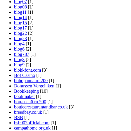
blog07
[1]
blog08
[1]
blog11
[1]
blog14
[1]
blog15
[2]
blog17
[1]
blog22
[2]
blog23
[1]
blog4
[1]
blog6
[2]
blog787
[1]
blog8
[2]
blog9
[2]
blokkfont.com
[3]
Bof Casino
[1]
bohopanna.ru 200
[1]
Bonussen Vergelijken
[1]
Bookkeeping
[10]
bookmaker
[1]
bou-sosh6.ru 500
[1]
boujeerestaurantandbar.co.uk
[3]
breedbay.co.uk
[1]
BSB
[1]
bsb007official.com
[1]
campathome.org.uk
[1]