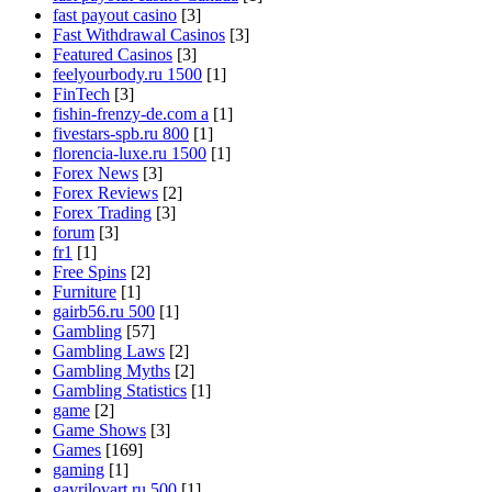
fast payout casino
[3]
Fast Withdrawal Casinos
[3]
Featured Casinos
[3]
feelyourbody.ru 1500
[1]
FinTech
[3]
fishin-frenzy-de.com a
[1]
fivestars-spb.ru 800
[1]
florencia-luxe.ru 1500
[1]
Forex News
[3]
Forex Reviews
[2]
Forex Trading
[3]
forum
[3]
fr1
[1]
Free Spins
[2]
Furniture
[1]
gairb56.ru 500
[1]
Gambling
[57]
Gambling Laws
[2]
Gambling Myths
[2]
Gambling Statistics
[1]
game
[2]
Game Shows
[3]
Games
[169]
gaming
[1]
gavrilovart.ru 500
[1]