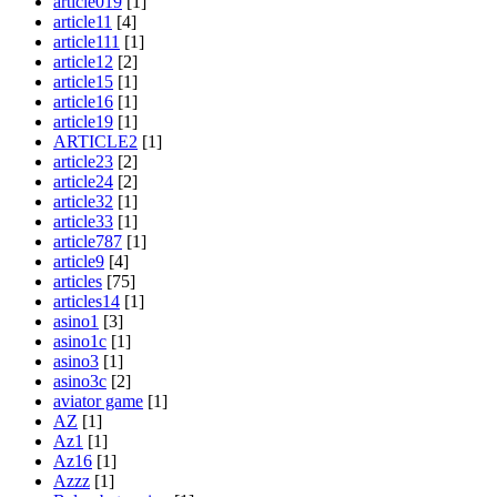
article019
[1]
article11
[4]
article111
[1]
article12
[2]
article15
[1]
article16
[1]
article19
[1]
ARTICLE2
[1]
article23
[2]
article24
[2]
article32
[1]
article33
[1]
article787
[1]
article9
[4]
articles
[75]
articles14
[1]
asino1
[3]
asino1c
[1]
asino3
[1]
asino3c
[2]
aviator game
[1]
AZ
[1]
Az1
[1]
Az16
[1]
Azzz
[1]