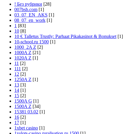
! Без рубрики
[28]
007bsb.com
[1]
03_07_EN_AKS
[1]
08_07_en_work
[1]
1
[83]
10
[8]
10 € Talletus Trustly: Parhaat Pikakasinot & Bonukset
[1]
10-school.ru 1500
[1]
1000_2A Z
[2]
1000A Z
[21]
1020A Z
[1]
11
[2]
111
[2]
12
[2]
1250A Z
[1]
13
[3]
14
[1]
15
[2]
1500A G
[1]
1500A Z
[34]
15381 03.02
[1]
16
[2]
17
[1]
1xbet casino
[1]
1xslots-casino.ruralisation.ru 1500
[1]