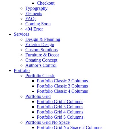
Checkout
Typography
Elements
FAQs
Coming Soon
404 Error
Services
Design & Planning
Exterior Design
Custom Solutions
Furniture & Decor
Creating Concept
Author’s Control
Portfolio
Portfolio Classic
Portfolio Classic 2 Columns
Portfolio Classic 3 Columns
Portfolio Classic 4 Columns
Portfolio Grid
Portfolio Grid 2 Columns
Portfolio Grid 3 Columns
Portfolio Grid 4 Columns
Portfolio Grid 5 Columns
Portfolio Grid No Space
Portfolio Grid No Space 2 Columns