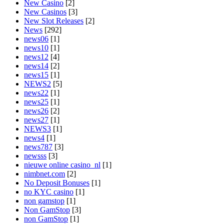
New Casino
[2]
New Casinos
[3]
New Slot Releases
[2]
News
[292]
news06
[1]
news10
[1]
news12
[4]
news14
[2]
news15
[1]
NEWS2
[5]
news22
[1]
news25
[1]
news26
[2]
news27
[1]
NEWS3
[1]
news4
[1]
news787
[3]
newsss
[3]
nieuwe online casino_nl
[1]
nimbnet.com
[2]
No Deposit Bonuses
[1]
no KYC casino
[1]
non gamstop
[1]
Non GamStop
[3]
non GamStop
[1]