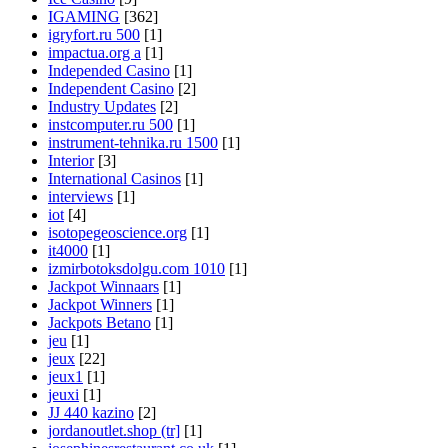
IGAMING
[362]
igryfort.ru 500
[1]
impactua.org a
[1]
Independed Casino
[1]
Independent Casino
[2]
Industry Updates
[2]
instcomputer.ru 500
[1]
instrument-tehnika.ru 1500
[1]
Interior
[3]
International Casinos
[1]
interviews
[1]
iot
[4]
isotopegeoscience.org
[1]
it4000
[1]
izmirbotoksdolgu.com 1010
[1]
Jackpot Winnaars
[1]
Jackpot Winners
[1]
Jackpots Betano
[1]
jeu
[1]
jeux
[22]
jeux1
[1]
jeuxi
[1]
JJ 440 kazino
[2]
jordanoutlet.shop (tr]
[1]