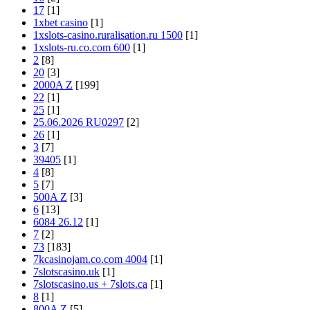
17
[1]
1xbet casino
[1]
1xslots-casino.ruralisation.ru 1500
[1]
1xslots-ru.co.com 600
[1]
2
[8]
20
[3]
2000A Z
[199]
22
[1]
25
[1]
25.06.2026 RU0297
[2]
26
[1]
3
[7]
39405
[1]
4
[8]
5
[7]
500A Z
[3]
6
[13]
6084 26.12
[1]
7
[2]
73
[183]
7kcasinojam.co.com 4004
[1]
7slotscasino.uk
[1]
7slotscasino.us + 7slots.ca
[1]
8
[1]
800A Z
[5]