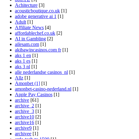
Achitecture
[3]
acousticboutique.co.uk
[1]
adobe generative ai 1
[1]
Adult
[1]
Affiliate News
[4]
affordablechef.co.uk
[2]
AI in Gambling
[2]
ailesam.com
[1]
akibawincasinos.com fr
[1]
aks 1 en
[1]
aks 1 es
[1]
aks 3 nl
[1]
alle nederlandse casinos_nl
[1]
Allz
[1]
Amonbet (1]
[1]
amonbet-casino-nederland.nl
[1]
Apple Pay Casinos
[1]
archive
[61]
archive_2
[1]
archive_3
[1]
archive10
[2]
archive16
[1]
archive9
[1]
archivee
[1]