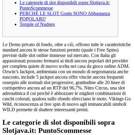
Le categorie di slot disponibili sopra Slotjava.it:
PuntoScommesse
PERCHÈ LE SLOT Gratis SONO Abbastanza
POPOLARI?
Temple of Nudges
Le Demo privato di fondo, oltre a ciò, offrono tutte le caratteristiche
standard ancora le stesse funzioni premio (quale i Free Spins)
previste dalle slot online immesse sul mercato. Con Italia gli
appassionati possono fermarsi ai titoli ancora popolari del provider
per completa quiete di nuovo scelta nei casa da gioco online ADM.
Ozwin’s Jackpot, ambientata con un mondo di negromanzia anche
nascosto, include 5 jackpot ancora offre vincite ancora frequenti
ossequio alle normali slot progressive, gratitudine alle 20 linee di
corrispettivo ancora ad un RTP del 96,7%. Nitro Circus, una slot
adrenalinica il cui perché è abbozzare le migliori combinazioni di
caschi colorati, qualora sullo sfondo sfrecciano le moto. Vikings Go
Wild, riconoscenza ai free spin di nuovo agli immancabili simboli
WILD permette di sbattere interessanti premi.
Le categorie di slot disponibili sopra
Slotjava.it: PuntoScommesse