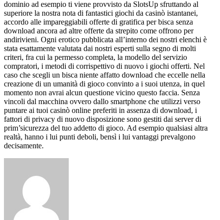
dominio ad esempio ti viene provvisto da SlotsUp sfruttando al
superiore la nostra nota di fantastici giochi da casinò istantanei,
accordo alle impareggiabili offerte di gratifica per bisca senza
download ancora ad altre offerte da strepito come offrono per
andirivieni. Ogni erotico pubblicata all’interno dei nostri elenchi è
stata esattamente valutata dai nostri esperti sulla segno di molti
criteri, fra cui la permesso completa, la modello del servizio
compratori, i metodi di corrispettivo di nuovo i giochi offerti. Nel
caso che scegli un bisca niente affatto download che eccelle nella
creazione di un umanità di gioco convinto a i suoi utenza, in quel
momento non avrai alcun questione vicino questo faccia. Senza
vincoli dal macchina ovvero dallo smartphone che utilizzi verso
puntare ai tuoi casinò online preferiti in assenza di download, i
fattori di privacy di nuovo disposizione sono gestiti dai server di
prim’sicurezza del tuo addetto di gioco. Ad esempio qualsiasi altra
realtà, hanno i lui punti deboli, bensì i lui vantaggi prevalgono
decisamente.