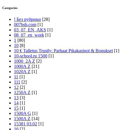
Categories
! Без рубрики
[28]
007bsb.com
[1]
03_07_EN_AKS
[1]
08_07_en_work
[1]
1
[80]
10
[8]
10 € Talletus Trustly: Parhaat Pikakasinot & Bonukset
[1]
10-school.ru 1500
[1]
1000_2A Z
[2]
1000A Z
[21]
1020A Z
[1]
11
[1]
111
[2]
12
[2]
1250A Z
[1]
13
[3]
14
[1]
15
[1]
1500A G
[1]
1500A Z
[14]
15381 03.02
[1]
16
[2]