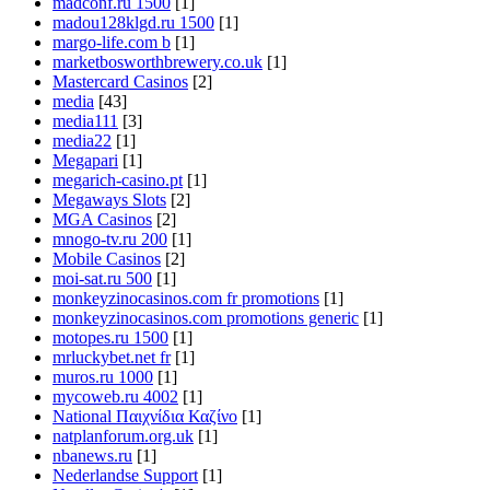
madconf.ru 1500
[1]
madou128klgd.ru 1500
[1]
margo-life.com b
[1]
marketbosworthbrewery.co.uk
[1]
Mastercard Casinos
[2]
media
[43]
media111
[3]
media22
[1]
Megapari
[1]
megarich-casino.pt
[1]
Megaways Slots
[2]
MGA Casinos
[2]
mnogo-tv.ru 200
[1]
Mobile Casinos
[2]
moi-sat.ru 500
[1]
monkeyzinocasinos.com fr promotions
[1]
monkeyzinocasinos.com promotions generic
[1]
motopes.ru 1500
[1]
mrluckybet.net fr
[1]
muros.ru 1000
[1]
mycoweb.ru 4002
[1]
National Παιχνίδια Καζίνο
[1]
natplanforum.org.uk
[1]
nbanews.ru
[1]
Nederlandse Support
[1]