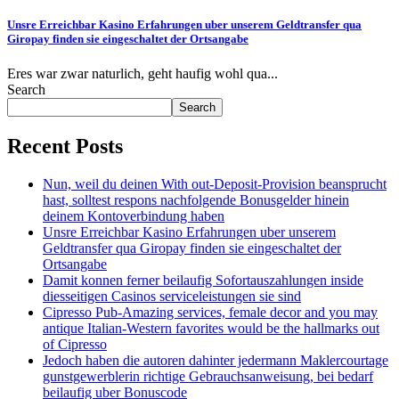
Unsre Erreichbar Kasino Erfahrungen uber unserem Geldtransfer qua
Giropay finden sie eingeschaltet der Ortsangabe
Eres war zwar naturlich, geht haufig wohl qua...
Search
Search
Recent Posts
Nun, weil du deinen With out-Deposit-Provision beansprucht
hast, solltest respons nachfolgende Bonusgelder hinein
deinem Kontoverbindung haben
Unsre Erreichbar Kasino Erfahrungen uber unserem
Geldtransfer qua Giropay finden sie eingeschaltet der
Ortsangabe
Damit konnen ferner beilaufig Sofortauszahlungen inside
diesseitigen Casinos serviceleistungen sie sind
Cipresso Pub-Amazing services, female decor and you may
antique Italian-Western favorites would be the hallmarks out
of Cipresso
Jedoch haben die autoren dahinter jedermann Maklercourtage
gunstgewerblerin richtige Gebrauchsanweisung, bei bedarf
beilaufig uber Bonuscode