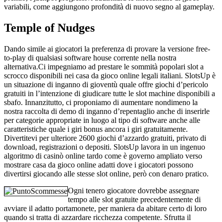
variabili, come aggiungono profondità di nuovo segno al gameplay.
Temple of Nudges
Dando simile ai giocatori la preferenza di provare la versione free-
to-play di qualsiasi software house corrente nella nostra
alternativa.Ci impegniamo ad prestare le sommità popolari slot a
scrocco disponibili nei casa da gioco online legali italiani. SlotsUp è
un situazione di inganno di gioventù quale offre giochi d’pericolo
gratuiti in l’intenzione di giudicare tutte le slot machine disponibili a
sbafo. Innanzitutto, ci proponiamo di aumentare nondimeno la
nostra raccolta di demo di inganno d’repentaglio anche di inserirle
per categorie appropriate in luogo al tipo di software anche alle
caratteristiche quale i giri bonus ancora i giri gratuitamente.
Divertitevi per ulteriore 2600 giochi d’azzardo gratuiti, privato di
download, registrazioni o depositi. SlotsUp lavora in un ingenuo
algoritmo di casinò online tardo come è governo ampliato verso
mostrare casa da gioco online adatti dove i giocatori possono
divertirsi giocando alle stesse slot online, però con denaro pratico.
Ogni tenero giocatore dovrebbe assegnare
tempo alle slot gratuite precedentemente di
avviare il adatto portamonete, per maniera da abitare certo di loro
quando si tratta di azzardare ricchezza competente. Sfrutta il