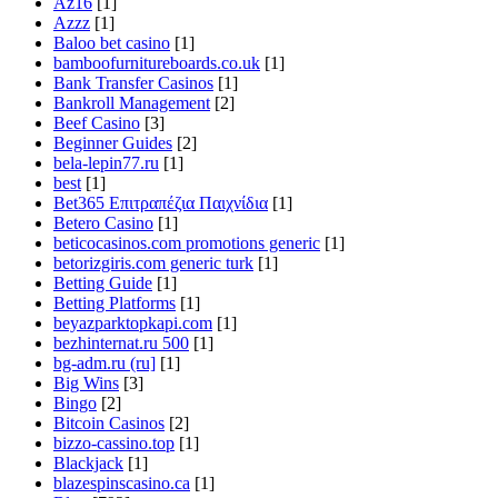
Az16
[1]
Azzz
[1]
Baloo bet casino
[1]
bamboofurnitureboards.co.uk
[1]
Bank Transfer Casinos
[1]
Bankroll Management
[2]
Beef Casino
[3]
Beginner Guides
[2]
bela-lepin77.ru
[1]
best
[1]
Bet365 Επιτραπέζια Παιχνίδια
[1]
Betero Casino
[1]
beticocasinos.com promotions generic
[1]
betorizgiris.com generic turk
[1]
Betting Guide
[1]
Betting Platforms
[1]
beyazparktopkapi.com
[1]
bezhinternat.ru 500
[1]
bg-adm.ru (ru]
[1]
Big Wins
[3]
Bingo
[2]
Bitcoin Casinos
[2]
bizzo-cassino.top
[1]
Blackjack
[1]
blazespinscasino.ca
[1]