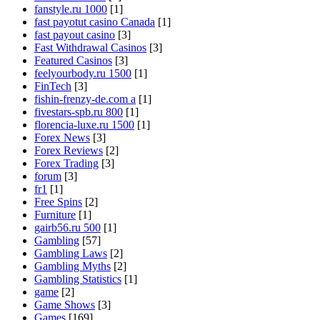
fanstyle.ru 1000
[1]
fast payotut casino Canada
[1]
fast payout casino
[3]
Fast Withdrawal Casinos
[3]
Featured Casinos
[3]
feelyourbody.ru 1500
[1]
FinTech
[3]
fishin-frenzy-de.com a
[1]
fivestars-spb.ru 800
[1]
florencia-luxe.ru 1500
[1]
Forex News
[3]
Forex Reviews
[2]
Forex Trading
[3]
forum
[3]
fr1
[1]
Free Spins
[2]
Furniture
[1]
gairb56.ru 500
[1]
Gambling
[57]
Gambling Laws
[2]
Gambling Myths
[2]
Gambling Statistics
[1]
game
[2]
Game Shows
[3]
Games
[169]