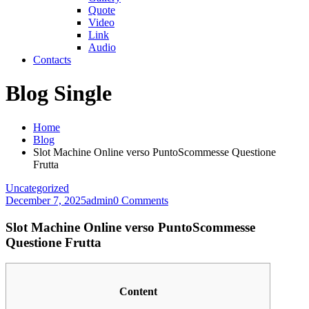
Quote
Video
Link
Audio
Contacts
Blog Single
Home
Blog
Slot Machine Online verso PuntoScommesse Questione
Frutta
Uncategorized
December 7, 2025
admin
0 Comments
Slot Machine Online verso PuntoScommesse
Questione Frutta
Content