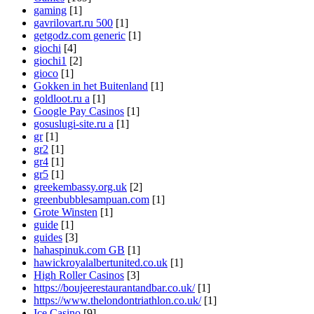
gaming
[1]
gavrilovart.ru 500
[1]
getgodz.com generic
[1]
giochi
[4]
giochi1
[2]
gioco
[1]
Gokken in het Buitenland
[1]
goldloot.ru a
[1]
Google Pay Casinos
[1]
gosuslugi-site.ru a
[1]
gr
[1]
gr2
[1]
gr4
[1]
gr5
[1]
greekembassy.org.uk
[2]
greenbubblesampuan.com
[1]
Grote Winsten
[1]
guide
[1]
guides
[3]
hahaspinuk.com GB
[1]
hawickroyalalbertunited.co.uk
[1]
High Roller Casinos
[3]
https://boujeerestaurantandbar.co.uk/
[1]
https://www.thelondontriathlon.co.uk/
[1]
Ice Casino
[9]