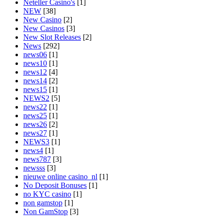
Neteller Casino's
[1]
NEW
[38]
New Casino
[2]
New Casinos
[3]
New Slot Releases
[2]
News
[292]
news06
[1]
news10
[1]
news12
[4]
news14
[2]
news15
[1]
NEWS2
[5]
news22
[1]
news25
[1]
news26
[2]
news27
[1]
NEWS3
[1]
news4
[1]
news787
[3]
newsss
[3]
nieuwe online casino_nl
[1]
No Deposit Bonuses
[1]
no KYC casino
[1]
non gamstop
[1]
Non GamStop
[3]