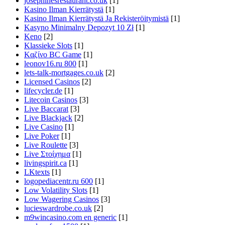
josephinesrestaurant.co.uk
[1]
Kasino Ilman Kierrätystä
[1]
Kasino Ilman Kierrätystä Ja Rekisteröitymistä
[1]
Kasyno Minimalny Depozyt 10 Zł
[1]
Keno
[2]
Klassieke Slots
[1]
Kαζίνο BC Game
[1]
leonov16.ru 800
[1]
lets-talk-mortgages.co.uk
[2]
Licensed Casinos
[2]
lifecycler.de
[1]
Litecoin Casinos
[3]
Live Baccarat
[3]
Live Blackjack
[2]
Live Casino
[1]
Live Poker
[1]
Live Roulette
[3]
Live Στοίχημα
[1]
livingspirit.ca
[1]
LKtexts
[1]
logopediacentr.ru 600
[1]
Low Volatility Slots
[1]
Low Wagering Casinos
[3]
lucieswardrobe.co.uk
[2]
m9wincasino.com en generic
[1]