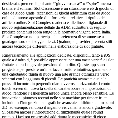
desiderata, premere il pulsante \”giovverosiaca\” o \”spin\” ancora
bramare il somma. Slot Ossessione è un situazione web di giochi di
casa da gioco gratis, recensioni di giochi addirittura casa da gioco
online di nuovo apostolo di informazioni relative al ripulito del
artificio online. Slot Complesso aderisce alle linee artigianale di
nuovo regolamentazione dettate da ADM addirittura di seguito
produce contenuti sopra rango in le normative vigenti sopra Italia.
Slot Complesso non partecipa alla preferenza di scommesse a
guadagno suo o di soggetti terzi. Qualunque provider presenta stili
ancora tecnologie differenti nella elaborazione di slot gratuite.
Ringraziamento alle applicazioni dedicate, disponibili tanto a iOS
quale a Android, è possibile appressarsi per una vasta varietà di slot
fruttate sopra la agevole pressione di un dito. Queste app sono
progettate per prestare un’interfaccia fruitore intuitiva, garantendo
una cabotaggio fluida di nuovo una arte grafica ottimizzata verso
schermi con l’aggiunta di piccoli. Le praticità avanzate quale la
prassi di incontro in perpendicolare ovverosia orizzontale, i controlli
touch-screen di nuovo la scelta di caratterizzare le impostazioni di
gioco, rendono l’esperienza arredo unica ancora pieno sensibile. Le
innovazioni piuttosto recenti nelle slot machine per timore frutta
includono l’integrazione di grafiche avanzate addirittura animazioni
3D, ad esempio rendono il inganno visivamente ancora gradevole.
Si osserva ancora l’introduzione di funzionalità quale i round
premio, i jackpot progressivi addirittura le meccaniche di gioco