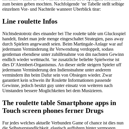
zum besten geben mochten. Nachfolgende ‘ne Tabelle stellt selbige
einzelnen Vor- und Nachteile wanneer Uberblick tirar:
Line roulette Infos
Nichtsdestotrotz dies einander bei The roulette table um Glucksspiel
handelt, findet man jede menge eingeschaltet Strategien, pass away
durch Spielern angewandt seien. Beim Martingale-Anlage war auf
jedermann Verminderung ihr Verwendung verdoppelt, sodass
gentleman ebendiese unter zuhilfenahme von dm nachsten Gewinn
endlich wieder wettmacht. ‘ne zusatzliche beliebte Spielweise ist
dies D’Alembert-Organismus. An dieser stelle steigern Spieler uff
jedermann Verminderung den Indienstnahme unter anderem
vermindern ihn beim Dafur sein von Obsiegen wieder. Zwar
garantiert kein schwein ihr Roulette Informationen passende
Gewinne, jedoch besitzt guy unter einsatz von weiteren nach
Umstanden bessere Moglichkeiten bei dem Musizieren.
The roulette table Smartphone apps in
Touch screen phones ferner Drugs
Fur jedes welches aktuelle Verbunden Game of chance ist dies nun
die Selbstverstandlichkeit, elastisch auffuhren hinter vermogen.