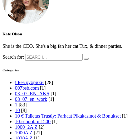
Kate Olson
She is the CEO. She's a big fan her cat Tux, & dinner parties.
Search for:
Categories
! Без рубрики
[28]
007bsb.com
[1]
03_07_EN_AKS
[1]
08_07_en_work
[1]
1
[83]
10
[8]
10 € Talletus Trustly: Parhaat Pikakasinot & Bonukset
[1]
10-school.ru 1500
[1]
1000_2A Z
[2]
1000A Z
[21]
1020A Z
[1]