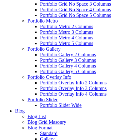
Portfolio Grid No Space 3 Columns
Portfolio Grid No Space 4 Columns
Portfolio Grid No Space 5 Columns
Portfolio Metro
Portfolio Metro 2 Columns
Portfolio Metro 3 Columns
Portfolio Metro 4 Columns
Portfolio Metro 5 Columns
Portfolio Gallery
Portfolio Gallery 2 Columns
Portfolio Gallery 3 Columns
Portfolio Gallery 4 Columns
Portfolio Gallery 5 Columns
Portfolio Overlay Info
Portfolio Overlay Info 2 Columns
Portfolio Overlay Info 3 Columns
Portfolio Overlay Info 4 Columns
Portfolio Slider
Portfolio Slider Wide
Blog
Blog List
Blog Grid Masonry
Blog Format
Standard
Gallery