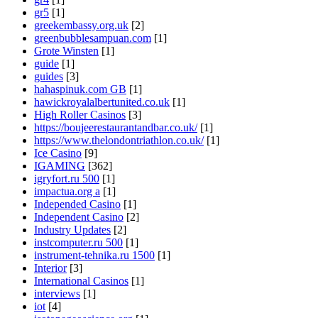
gr5
[1]
greekembassy.org.uk
[2]
greenbubblesampuan.com
[1]
Grote Winsten
[1]
guide
[1]
guides
[3]
hahaspinuk.com GB
[1]
hawickroyalalbertunited.co.uk
[1]
High Roller Casinos
[3]
https://boujeerestaurantandbar.co.uk/
[1]
https://www.thelondontriathlon.co.uk/
[1]
Ice Casino
[9]
IGAMING
[362]
igryfort.ru 500
[1]
impactua.org a
[1]
Independed Casino
[1]
Independent Casino
[2]
Industry Updates
[2]
instcomputer.ru 500
[1]
instrument-tehnika.ru 1500
[1]
Interior
[3]
International Casinos
[1]
interviews
[1]
iot
[4]