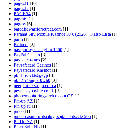
pages31
[10]
pages32
[1]
PAGES4
[1]
pages6
[1]
pagess
[6]
paradisewarriorretreat.com
[1]
Parhaat Siru Mobile Kasinot 10 € (2026] | Katso Lista
[1]
part6
[1]
Partners
[2]
passport-gosuslugi.ru 1500
[1]
PayPal Casino
[3]
paypal casinos
[2]
Paysafecard Casinos
[1]
Paysafecard Kasinot
[1]
pbn1_e3vkts6gegp
[3]
pbn2_p9ugexr9wh9
[2]
peerpartners-ngo.com a
[1]
pevenseybaylife.co.uk
[2]
phonemonitoringservice.com CZ
[1]
Pin-up AZ
[1]
Pin-up ru
[1]
pinco
[1]
pinco-casino-ofitsialnyj-sajt.clients.site 505
[1]
PinUp AZ
[1]
Piper Spin NL
[1]