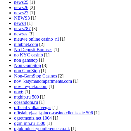
news25
[1]
news26
[2]
news27
[1]
NEWS3
[1]
news4
[1]
news787
[3]
newsss
[3]
nieuwe online casino_nl
[1]
nimbnet.com
[2]
No Deposit Bonuses
[1]
no KYC casino
[1]
non gamstop
[1]
Non GamStop
[3]
non GamStop
[1]
Non-GamStop Casinos
[2]
nov_katymanorapartments.com
[1]
nov_reydeko.com
[1]
nov6
[1]
ntghip.ru 500
[1]
oceandom.ru
[1]
official vulkanvegas
[1]
ofitsialnyj-sajt-pinco-casino.clients.site 506
[1]
ogretmeniz.net 1004
[1]
ogrn-inn.ru 1500
[1]
ogukindustryconference.co.uk
[1]