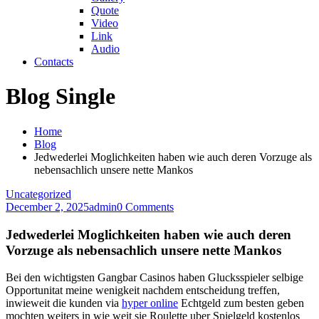
Quote
Video
Link
Audio
Contacts
Blog Single
Home
Blog
Jedwederlei Moglichkeiten haben wie auch deren Vorzuge als
nebensachlich unsere nette Mankos
Uncategorized
December 2, 2025
admin
0 Comments
Jedwederlei Moglichkeiten haben wie auch deren
Vorzuge als nebensachlich unsere nette Mankos
Bei den wichtigsten Gangbar Casinos haben Glucksspieler selbige
Opportunitat meine wenigkeit nachdem entscheidung treffen,
inwieweit die kunden via
hyper online
Echtgeld zum besten geben
mochten weiters in wie weit sie Roulette uber Spielgeld kostenlos