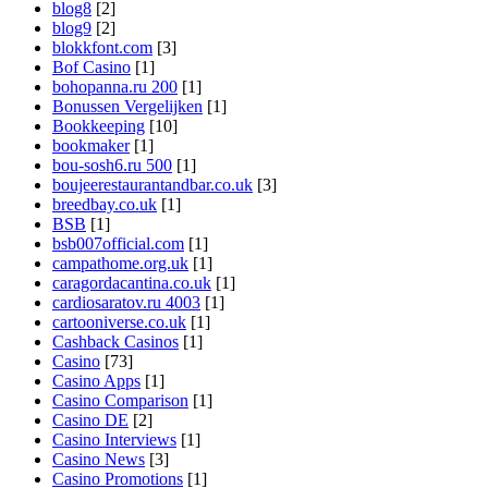
blog8
[2]
blog9
[2]
blokkfont.com
[3]
Bof Casino
[1]
bohopanna.ru 200
[1]
Bonussen Vergelijken
[1]
Bookkeeping
[10]
bookmaker
[1]
bou-sosh6.ru 500
[1]
boujeerestaurantandbar.co.uk
[3]
breedbay.co.uk
[1]
BSB
[1]
bsb007official.com
[1]
campathome.org.uk
[1]
caragordacantina.co.uk
[1]
cardiosaratov.ru 4003
[1]
cartooniverse.co.uk
[1]
Cashback Casinos
[1]
Casino
[73]
Casino Apps
[1]
Casino Comparison
[1]
Casino DE
[2]
Casino Interviews
[1]
Casino News
[3]
Casino Promotions
[1]