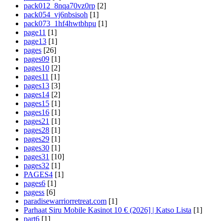
pack012_8nqa70vz0rp
[2]
pack054_vj6nbsisoh
[1]
pack073_1hf4hwtbhpu
[1]
page11
[1]
page13
[1]
pages
[26]
pages09
[1]
pages10
[2]
pages11
[1]
pages13
[3]
pages14
[2]
pages15
[1]
pages16
[1]
pages21
[1]
pages28
[1]
pages29
[1]
pages30
[1]
pages31
[10]
pages32
[1]
PAGES4
[1]
pages6
[1]
pagess
[6]
paradisewarriorretreat.com
[1]
Parhaat Siru Mobile Kasinot 10 € (2026] | Katso Lista
[1]
part6
[1]