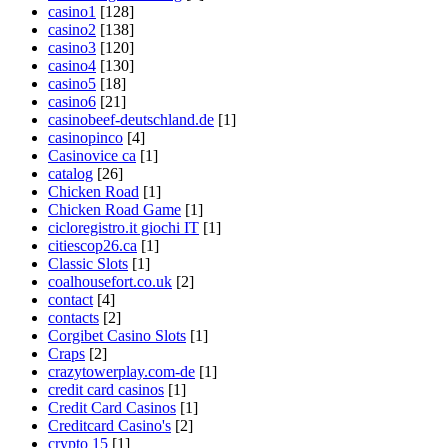
casino1
[128]
casino2
[138]
casino3
[120]
casino4
[130]
casino5
[18]
casino6
[21]
casinobeef-deutschland.de
[1]
casinopinco
[4]
Casinovice ca
[1]
catalog
[26]
Chicken Road
[1]
Chicken Road Game
[1]
cicloregistro.it giochi IT
[1]
citiescop26.ca
[1]
Classic Slots
[1]
coalhousefort.co.uk
[2]
contact
[4]
contacts
[2]
Corgibet Casino Slots
[1]
Craps
[2]
crazytowerplay.com-de
[1]
credit card casinos
[1]
Credit Card Casinos
[1]
Creditcard Casino's
[2]
crypto 15
[1]