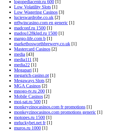
logopediacentr.ru 600
[1]
Low Volatility Slots
[1]
Low Wagering Casinos
[3]
lucieswardrobe.co.uk
[2]
m9wincasino.com en generic
[1]
madconf.ru 1500
[1]
madou128klgd.ru 1500
[1]
margo-life.com b
[1]
marketbosworthbrewery.co.uk
[1]
Mastercard Casinos
[2]
media
[43]
media111
[3]
media22
[1]
Megapari
[1]
megarich-casino.pt
[1]
Megaways Slots
[2]
MGA Casinos
[2]
mnogo-tv.ru 200
[1]
Mobile Casinos
[2]
moi-sat.ru 500
[1]
monkeyzinocasinos.com fr promotions
[1]
monkeyzinocasinos.com promotions generic
[1]
motopes.ru 1500
[1]
mrluckybet.net fr
[1]
muros.ru 1000
[1]