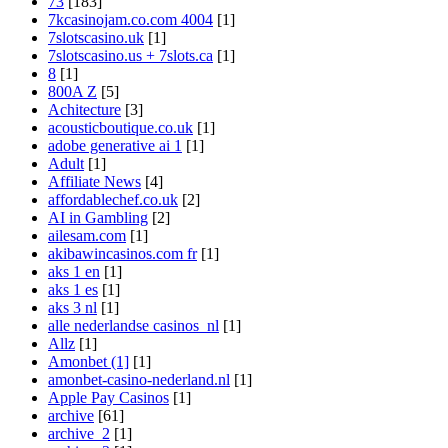
73
[183]
7kcasinojam.co.com 4004
[1]
7slotscasino.uk
[1]
7slotscasino.us + 7slots.ca
[1]
8
[1]
800A Z
[5]
Achitecture
[3]
acousticboutique.co.uk
[1]
adobe generative ai 1
[1]
Adult
[1]
Affiliate News
[4]
affordablechef.co.uk
[2]
AI in Gambling
[2]
ailesam.com
[1]
akibawincasinos.com fr
[1]
aks 1 en
[1]
aks 1 es
[1]
aks 3 nl
[1]
alle nederlandse casinos_nl
[1]
Allz
[1]
Amonbet (1]
[1]
amonbet-casino-nederland.nl
[1]
Apple Pay Casinos
[1]
archive
[61]
archive_2
[1]