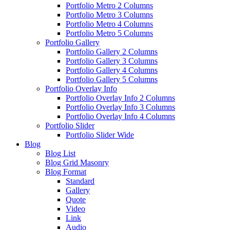
Portfolio Metro 2 Columns
Portfolio Metro 3 Columns
Portfolio Metro 4 Columns
Portfolio Metro 5 Columns
Portfolio Gallery
Portfolio Gallery 2 Columns
Portfolio Gallery 3 Columns
Portfolio Gallery 4 Columns
Portfolio Gallery 5 Columns
Portfolio Overlay Info
Portfolio Overlay Info 2 Columns
Portfolio Overlay Info 3 Columns
Portfolio Overlay Info 4 Columns
Portfolio Slider
Portfolio Slider Wide
Blog
Blog List
Blog Grid Masonry
Blog Format
Standard
Gallery
Quote
Video
Link
Audio