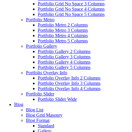
Portfolio Grid No Space 3 Columns
Portfolio Grid No Space 4 Columns
Portfolio Grid No Space 5 Columns
Portfolio Metro
Portfolio Metro 2 Columns
Portfolio Metro 3 Columns
Portfolio Metro 4 Columns
Portfolio Metro 5 Columns
Portfolio Gallery
Portfolio Gallery 2 Columns
Portfolio Gallery 3 Columns
Portfolio Gallery 4 Columns
Portfolio Gallery 5 Columns
Portfolio Overlay Info
Portfolio Overlay Info 2 Columns
Portfolio Overlay Info 3 Columns
Portfolio Overlay Info 4 Columns
Portfolio Slider
Portfolio Slider Wide
Blog
Blog List
Blog Grid Masonry
Blog Format
Standard
Gallery