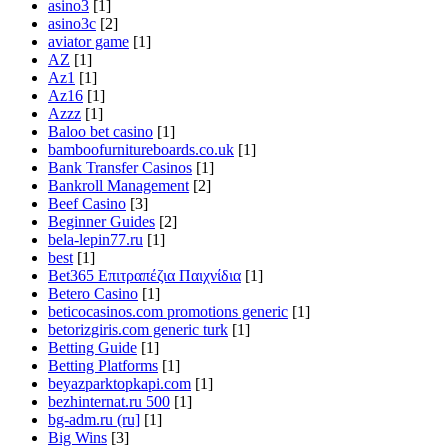
asino3
[1]
asino3c
[2]
aviator game
[1]
AZ
[1]
Az1
[1]
Az16
[1]
Azzz
[1]
Baloo bet casino
[1]
bamboofurnitureboards.co.uk
[1]
Bank Transfer Casinos
[1]
Bankroll Management
[2]
Beef Casino
[3]
Beginner Guides
[2]
bela-lepin77.ru
[1]
best
[1]
Bet365 Επιτραπέζια Παιχνίδια
[1]
Betero Casino
[1]
beticocasinos.com promotions generic
[1]
betorizgiris.com generic turk
[1]
Betting Guide
[1]
Betting Platforms
[1]
beyazparktopkapi.com
[1]
bezhinternat.ru 500
[1]
bg-adm.ru (ru]
[1]
Big Wins
[3]