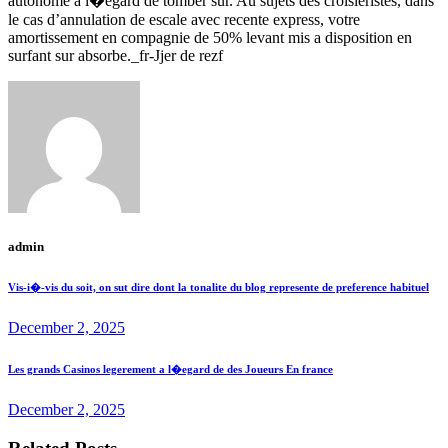
autonome a l�egard de tomber sur. Au sujets des croisieristes, dans
le cas d’annulation de escale avec recente express, votre
amortissement en compagnie de 50% levant mis a disposition en
surfant sur absorbe._fr-Jjer de rezf
admin
Vis-i�-vis du soit, on sut dire dont la tonalite du blog represente de preference habituel
December 2, 2025
Les grands Casinos legerement a l�egard de des Joueurs En france
December 2, 2025