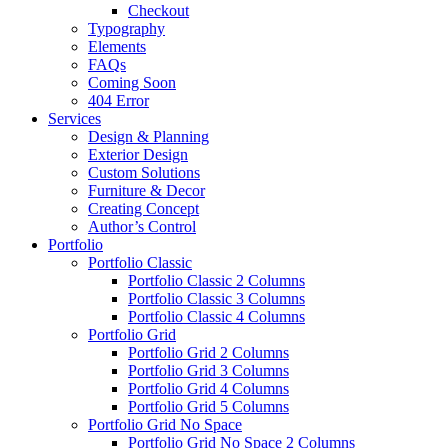
Checkout
Typography
Elements
FAQs
Coming Soon
404 Error
Services
Design & Planning
Exterior Design
Custom Solutions
Furniture & Decor
Creating Concept
Author’s Control
Portfolio
Portfolio Classic
Portfolio Classic 2 Columns
Portfolio Classic 3 Columns
Portfolio Classic 4 Columns
Portfolio Grid
Portfolio Grid 2 Columns
Portfolio Grid 3 Columns
Portfolio Grid 4 Columns
Portfolio Grid 5 Columns
Portfolio Grid No Space
Portfolio Grid No Space 2 Columns