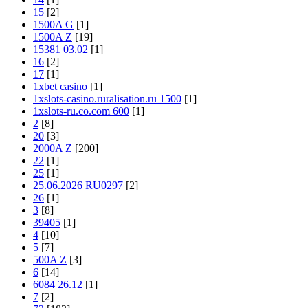
15
[2]
1500A G
[1]
1500A Z
[19]
15381 03.02
[1]
16
[2]
17
[1]
1xbet casino
[1]
1xslots-casino.ruralisation.ru 1500
[1]
1xslots-ru.co.com 600
[1]
2
[8]
20
[3]
2000A Z
[200]
22
[1]
25
[1]
25.06.2026 RU0297
[2]
26
[1]
3
[8]
39405
[1]
4
[10]
5
[7]
500A Z
[3]
6
[14]
6084 26.12
[1]
7
[2]