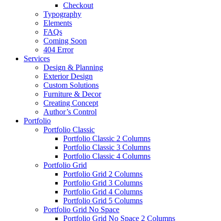
Checkout
Typography
Elements
FAQs
Coming Soon
404 Error
Services
Design & Planning
Exterior Design
Custom Solutions
Furniture & Decor
Creating Concept
Author’s Control
Portfolio
Portfolio Classic
Portfolio Classic 2 Columns
Portfolio Classic 3 Columns
Portfolio Classic 4 Columns
Portfolio Grid
Portfolio Grid 2 Columns
Portfolio Grid 3 Columns
Portfolio Grid 4 Columns
Portfolio Grid 5 Columns
Portfolio Grid No Space
Portfolio Grid No Space 2 Columns