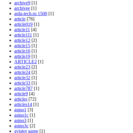
archive9
[1]
archivee
[1]
arda-tech.ru 1500
[1]
article
[76]
article019
[1]
article11
[4]
article111
[1]
article12
[2]
article15
[1]
article16
[1]
article19
[1]
ARTICLE2
[1]
article23
[2]
article24
[2]
article32
[1]
article33
[1]
article787
[1]
article9
[4]
articles
[72]
articles14
[1]
asino1
[3]
asino1c
[1]
asino3
[1]
asino3c
[2]
aviator game
[1]