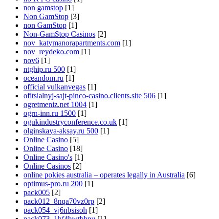
non gamstop
[1]
Non GamStop
[3]
non GamStop
[1]
Non-GamStop Casinos
[2]
nov_katymanorapartments.com
[1]
nov_reydeko.com
[1]
nov6
[1]
ntghip.ru 500
[1]
oceandom.ru
[1]
official vulkanvegas
[1]
ofitsialnyj-sajt-pinco-casino.clients.site 506
[1]
ogretmeniz.net 1004
[1]
ogrn-inn.ru 1500
[1]
ogukindustryconference.co.uk
[1]
olginskaya-aksay.ru 500
[1]
Online Casino
[5]
Online Casino
[18]
Online Casino's
[1]
Online Casinos
[2]
online pokies australia – operates legally in Australia
[6]
optimus-pro.ru 200
[1]
pack005
[2]
pack012_8nqa70vz0rp
[2]
pack054_vj6nbsisoh
[1]
pack073_1hf4hwtbhpu
[1]