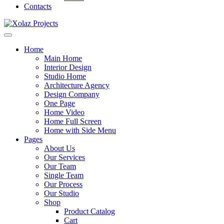
Contacts
Home
Main Home
Interior Design
Studio Home
Architecture Agency
Design Company
One Page
Home Video
Home Full Screen
Home with Side Menu
Pages
About Us
Our Services
Our Team
Single Team
Our Process
Our Studio
Shop
Product Catalog
Cart