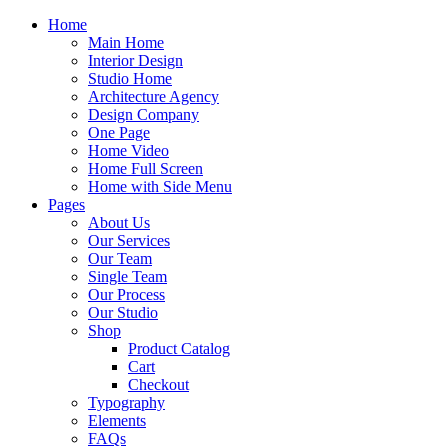
Home
Main Home
Interior Design
Studio Home
Architecture Agency
Design Company
One Page
Home Video
Home Full Screen
Home with Side Menu
Pages
About Us
Our Services
Our Team
Single Team
Our Process
Our Studio
Shop
Product Catalog
Cart
Checkout
Typography
Elements
FAQs