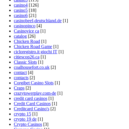
casino4
[126]
casino5
[18]
casino6
[21]
casinobeef-deutschland.de
[1]
casinopinco
[4]
Casinovice ca
[1]
catalog
[26]
Chicken Road
[1]
Chicken Road Game
[1]
cicloregistro.it giochi IT
[1]
citiescop26.ca
[1]
Classic Slots
[1]
coalhousefort.co.uk
[2]
contact
[4]
contacts
[2]
Corgibet Casino Slots
[1]
Craps
[2]
crazytowerplay.com-de
[1]
credit card casinos
[1]
Credit Card Casinos
[1]
Creditcard Casino's
[2]
crypto 15
[1]
crypto 19 de
[1]
Crypto Casinos
[3]