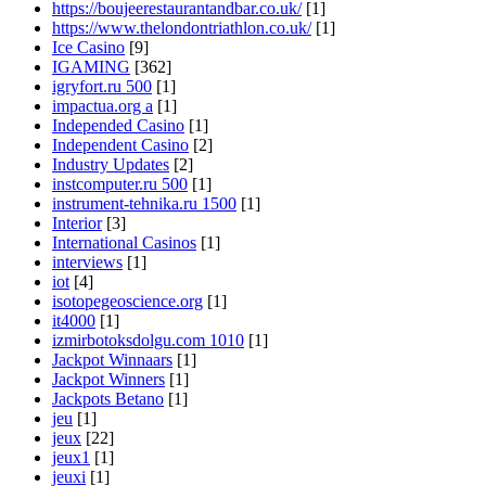
https://boujeerestaurantandbar.co.uk/
[1]
https://www.thelondontriathlon.co.uk/
[1]
Ice Casino
[9]
IGAMING
[362]
igryfort.ru 500
[1]
impactua.org a
[1]
Independed Casino
[1]
Independent Casino
[2]
Industry Updates
[2]
instcomputer.ru 500
[1]
instrument-tehnika.ru 1500
[1]
Interior
[3]
International Casinos
[1]
interviews
[1]
iot
[4]
isotopegeoscience.org
[1]
it4000
[1]
izmirbotoksdolgu.com 1010
[1]
Jackpot Winnaars
[1]
Jackpot Winners
[1]
Jackpots Betano
[1]
jeu
[1]
jeux
[22]
jeux1
[1]
jeuxi
[1]