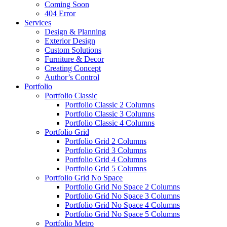
Coming Soon
404 Error
Services
Design & Planning
Exterior Design
Custom Solutions
Furniture & Decor
Creating Concept
Author’s Control
Portfolio
Portfolio Classic
Portfolio Classic 2 Columns
Portfolio Classic 3 Columns
Portfolio Classic 4 Columns
Portfolio Grid
Portfolio Grid 2 Columns
Portfolio Grid 3 Columns
Portfolio Grid 4 Columns
Portfolio Grid 5 Columns
Portfolio Grid No Space
Portfolio Grid No Space 2 Columns
Portfolio Grid No Space 3 Columns
Portfolio Grid No Space 4 Columns
Portfolio Grid No Space 5 Columns
Portfolio Metro