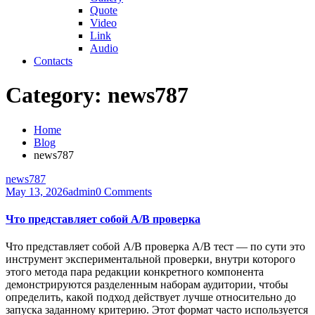
Quote
Video
Link
Audio
Contacts
Category:
news787
Home
Blog
news787
news787
May 13, 2026
admin
0 Comments
Что представляет собой A/B проверка
Что представляет собой A/B проверка A/B тест — по сути это
инструмент экспериментальной проверки, внутри которого
этого метода пара редакции конкретного компонента
демонстрируются разделенным наборам аудитории, чтобы
определить, какой подход действует лучше относительно до
запуска заданному критерию. Этот формат часто используется