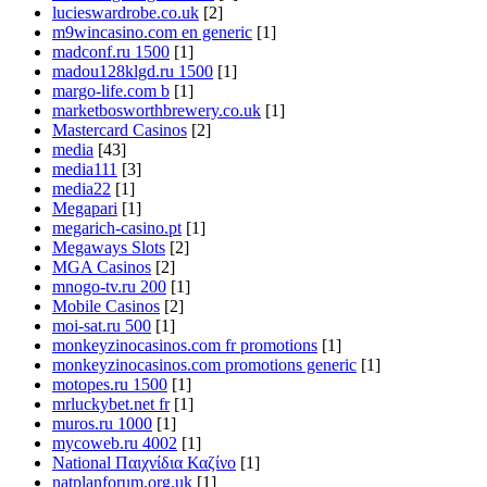
lucieswardrobe.co.uk
[2]
m9wincasino.com en generic
[1]
madconf.ru 1500
[1]
madou128klgd.ru 1500
[1]
margo-life.com b
[1]
marketbosworthbrewery.co.uk
[1]
Mastercard Casinos
[2]
media
[43]
media111
[3]
media22
[1]
Megapari
[1]
megarich-casino.pt
[1]
Megaways Slots
[2]
MGA Casinos
[2]
mnogo-tv.ru 200
[1]
Mobile Casinos
[2]
moi-sat.ru 500
[1]
monkeyzinocasinos.com fr promotions
[1]
monkeyzinocasinos.com promotions generic
[1]
motopes.ru 1500
[1]
mrluckybet.net fr
[1]
muros.ru 1000
[1]
mycoweb.ru 4002
[1]
National Παιχνίδια Καζίνο
[1]
natplanforum.org.uk
[1]