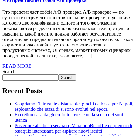
Что представляет собой A/B проверка
Что представляет собой A/B проверка A/B проверка — по
сути это инструмент сопоставительной проверки, в условиях
которого две модификации одного и того же элемента
показываются разделенным наборам пользователей, с целью
выяснить, какой именно подход работает результативнее
относительно предварительно выбранному показателю. Такой
формат широко задействуется на стороне сетевых
продуктовых системах, UI-средах, маркетинговых сценариях,
поведенческой аналитике, e-commerce, […]
READ MORE
Search
Search
Recent Posts
Scopriamo l’intrigante distanza dei giochi da bisca per Napoli,
esplorando che razza di si sono evoluti nel epoca
Excretion casa da gioco forte investe nella scelta dei suoi
utenza
Posteriore al tabella separato, MarathonBet offre ed premio di
ossequio interessanti per aspirare nuovi iscritti