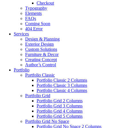
Checkout
Typography
Elements
FAQs
Coming Soon
404 Error
Services
Design & Planning
Exterior Design
Custom Solutions
Furniture & Decor
Creating Concept
Author’s Control
Portfolio
Portfolio Classic
Portfolio Classic 2 Columns
Portfolio Classic 3 Columns
Portfolio Classic 4 Columns
Portfolio Grid
Portfolio Grid 2 Columns
Portfolio Grid 3 Columns
Portfolio Grid 4 Columns
Portfolio Grid 5 Columns
Portfolio Grid No Space
Portfolio Grid No Space 2 Columns