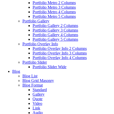
Portfolio Metro 2 Columns
Portfolio Metro 3 Columns
Portfolio Metro 4 Columns
Portfolio Metro 5 Columns
Portfolio Gallery
Portfolio Gallery 2 Columns
Portfolio Gallery 3 Columns
Portfolio Gallery 4 Columns
Portfolio Gallery 5 Columns
Portfolio Overlay Info
Portfolio Overlay Info 2 Columns
Portfolio Overlay Info 3 Columns
Portfolio Overlay Info 4 Columns
Portfolio Slider
Portfolio Slider Wide
Blog
Blog List
Blog Grid Masonry
Blog Format
Standard
Gallery
Quote
Video
Link
Audio