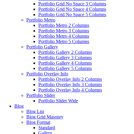
Portfolio Grid No Space 3 Columns
Portfolio Grid No Space 4 Columns
Portfolio Grid No Space 5 Columns
Portfolio Metro
Portfolio Metro 2 Columns
Portfolio Metro 3 Columns
Portfolio Metro 4 Columns
Portfolio Metro 5 Columns
Portfolio Gallery
Portfolio Gallery 2 Columns
Portfolio Gallery 3 Columns
Portfolio Gallery 4 Columns
Portfolio Gallery 5 Columns
Portfolio Overlay Info
Portfolio Overlay Info 2 Columns
Portfolio Overlay Info 3 Columns
Portfolio Overlay Info 4 Columns
Portfolio Slider
Portfolio Slider Wide
Blog
Blog List
Blog Grid Masonry
Blog Format
Standard
Gallery