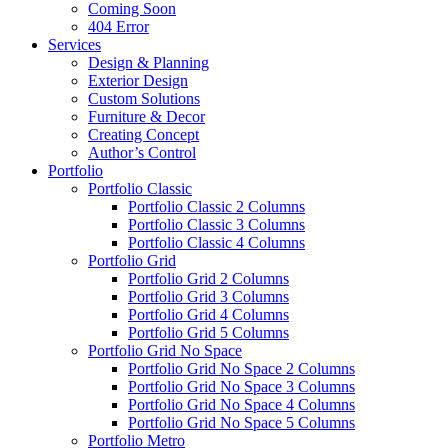
Coming Soon
404 Error
Services
Design & Planning
Exterior Design
Custom Solutions
Furniture & Decor
Creating Concept
Author’s Control
Portfolio
Portfolio Classic
Portfolio Classic 2 Columns
Portfolio Classic 3 Columns
Portfolio Classic 4 Columns
Portfolio Grid
Portfolio Grid 2 Columns
Portfolio Grid 3 Columns
Portfolio Grid 4 Columns
Portfolio Grid 5 Columns
Portfolio Grid No Space
Portfolio Grid No Space 2 Columns
Portfolio Grid No Space 3 Columns
Portfolio Grid No Space 4 Columns
Portfolio Grid No Space 5 Columns
Portfolio Metro