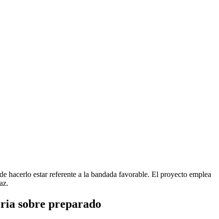
de hacerlo estar referente a la bandada favorable. El proyecto emplea
az.
toria sobre preparado