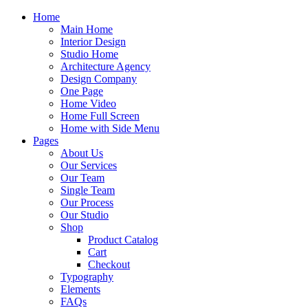
Home
Main Home
Interior Design
Studio Home
Architecture Agency
Design Company
One Page
Home Video
Home Full Screen
Home with Side Menu
Pages
About Us
Our Services
Our Team
Single Team
Our Process
Our Studio
Shop
Product Catalog
Cart
Checkout
Typography
Elements
FAQs