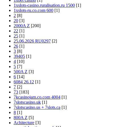
1xbet casino
[1]
1xslots-casino.ruralisation.ru 1500
[1]
1xslots-ru.co.com 600
[1]
2
[8]
20
[3]
2000A Z
[200]
22
[1]
25
[1]
25.06.2026 RU0297
[2]
26
[1]
3
[8]
39405
[1]
4
[10]
5
[7]
500A Z
[3]
6
[14]
6084 26.12
[1]
7
[2]
73
[183]
7kcasinojam.co.com 4004
[1]
7slotscasino.uk
[1]
7slotscasino.us + 7slots.ca
[1]
8
[1]
800A Z
[5]
Achitecture
[3]