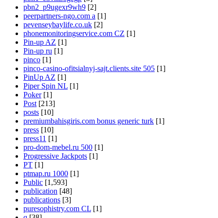
pbn2_p9ugexr9wh9
[2]
peerpartners-ngo.com a
[1]
pevenseybaylife.co.uk
[2]
phonemonitoringservice.com CZ
[1]
Pin-up AZ
[1]
Pin-up ru
[1]
pinco
[1]
pinco-casino-ofitsialnyj-sajt.clients.site 505
[1]
PinUp AZ
[1]
Piper Spin NL
[1]
Poker
[1]
Post
[213]
posts
[10]
premiumbahisgiris.com bonus generic turk
[1]
press
[10]
press11
[1]
pro-dom-mebel.ru 500
[1]
Progressive Jackpots
[1]
PT
[1]
ptmap.ru 1000
[1]
Public
[1,593]
publication
[48]
publications
[3]
puresophistry.com CL
[1]
q
[38]