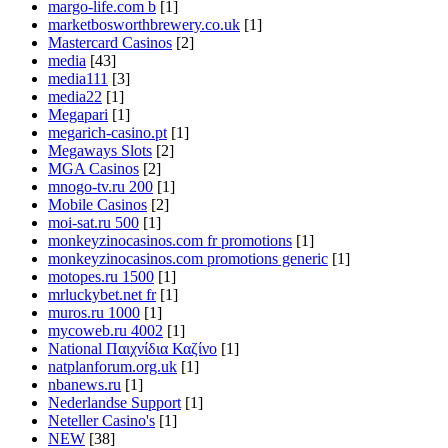
margo-life.com b
[1]
marketbosworthbrewery.co.uk
[1]
Mastercard Casinos
[2]
media
[43]
media111
[3]
media22
[1]
Megapari
[1]
megarich-casino.pt
[1]
Megaways Slots
[2]
MGA Casinos
[2]
mnogo-tv.ru 200
[1]
Mobile Casinos
[2]
moi-sat.ru 500
[1]
monkeyzinocasinos.com fr promotions
[1]
monkeyzinocasinos.com promotions generic
[1]
motopes.ru 1500
[1]
mrluckybet.net fr
[1]
muros.ru 1000
[1]
mycoweb.ru 4002
[1]
National Παιχνίδια Καζίνο
[1]
natplanforum.org.uk
[1]
nbanews.ru
[1]
Nederlandse Support
[1]
Neteller Casino's
[1]
NEW
[38]