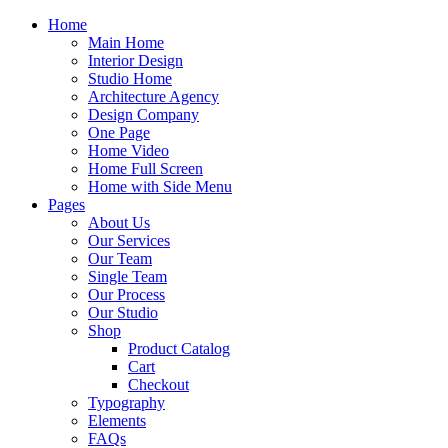
Home
Main Home
Interior Design
Studio Home
Architecture Agency
Design Company
One Page
Home Video
Home Full Screen
Home with Side Menu
Pages
About Us
Our Services
Our Team
Single Team
Our Process
Our Studio
Shop
Product Catalog
Cart
Checkout
Typography
Elements
FAQs