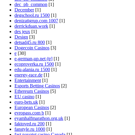
dec_pb_common
[1]
December
[1]
degschool.ru 1500
[1]
denizatigrup.com 1007
[1]
derrickduan.work
[1]
des jeux
[1]
Design
[3]
detsad45.ru 800
[1]
Dogecoin Casinos
[3]
e
[30]
e-german-up.net (tr]
[1]
ecoproverka.ru 1500
[1]
edu-alania.ru 1500
[1]
energy-race.de
[1]
Entertainment
[1]
Esports Betting Casinos
[2]
Ethereum Casinos
[5]
EU casino
[1]
euro-bets.uk
[1]
European Casinos
[2]
evropass.com b
[1]
eyamhalfmarathon.org.uk
[1]
faktoved.ru 200
[1]
fanstyle.ru 1000
[1]
fast payotut casino Canada
[1]