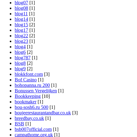
blog07
[1]
blog08
[1]
blog11
[1]
blog14
[1]
blog15
[2]
blog17
[1]
blog22
[2]
blog23
[1]
blog4
[1]
blog6
[2]
blog787
[1]
blog8
[2]
blog9
[2]
blokkfont.com
[3]
Bof Casino
[1]
bohopanna.ru 200
[1]
Bonussen Vergelijken
[1]
Bookkeeping
[10]
bookmaker
[1]
bou-sosh6.ru 500
[1]
boujeerestaurantandbar.co.uk
[3]
breedbay.co.uk
[1]
BSB
[1]
bsb007official.com
[1]
campathome.org.uk
[1]