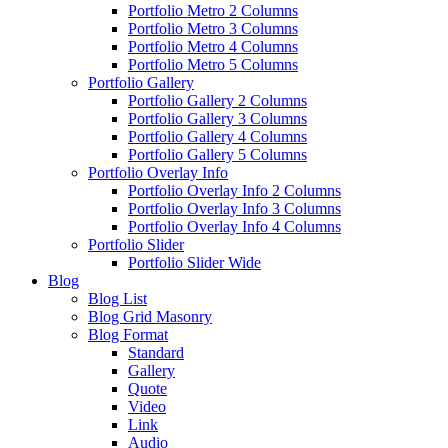
Portfolio Metro 2 Columns
Portfolio Metro 3 Columns
Portfolio Metro 4 Columns
Portfolio Metro 5 Columns
Portfolio Gallery
Portfolio Gallery 2 Columns
Portfolio Gallery 3 Columns
Portfolio Gallery 4 Columns
Portfolio Gallery 5 Columns
Portfolio Overlay Info
Portfolio Overlay Info 2 Columns
Portfolio Overlay Info 3 Columns
Portfolio Overlay Info 4 Columns
Portfolio Slider
Portfolio Slider Wide
Blog
Blog List
Blog Grid Masonry
Blog Format
Standard
Gallery
Quote
Video
Link
Audio