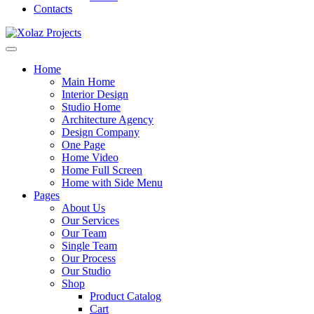
Contacts
Home
Main Home
Interior Design
Studio Home
Architecture Agency
Design Company
One Page
Home Video
Home Full Screen
Home with Side Menu
Pages
About Us
Our Services
Our Team
Single Team
Our Process
Our Studio
Shop
Product Catalog
Cart