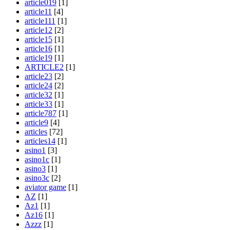
article019
[1]
article11
[4]
article111
[1]
article12
[2]
article15
[1]
article16
[1]
article19
[1]
ARTICLE2
[1]
article23
[2]
article24
[2]
article32
[1]
article33
[1]
article787
[1]
article9
[4]
articles
[72]
articles14
[1]
asino1
[3]
asino1c
[1]
asino3
[1]
asino3c
[2]
aviator game
[1]
AZ
[1]
Az1
[1]
Az16
[1]
Azzz
[1]