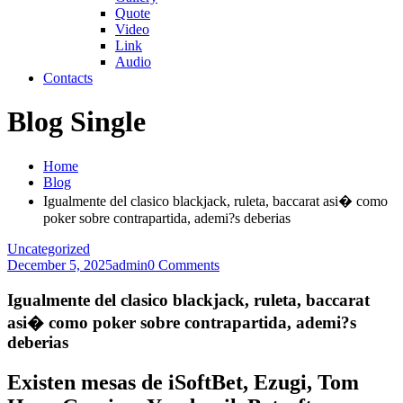
Quote
Video
Link
Audio
Contacts
Blog Single
Home
Blog
Igualmente del clasico blackjack, ruleta, baccarat asi� como
poker sobre contrapartida, ademi?s deberias
Uncategorized
December 5, 2025
admin
0 Comments
Igualmente del clasico blackjack, ruleta, baccarat
asi� como poker sobre contrapartida, ademi?s
deberias
Existen mesas de iSoftBet, Ezugi, Tom