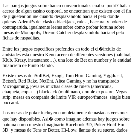
Las parejas juegos sobre banco convencionales cual se podri? hallar
acerca de algun casino corporal, se encuentran que existen con el fin
de juguetear online cuando desplazandolo hacia el pelo donde
quieras. Ademi?s del clasico blackjack, ruleta, baccarat y poker de
contrapartida, igualmente leeras sobre como probar fortuna sobre
mesas de Monopoly, Dream Catcher desplazandolo hacia el pelo
fichas de raspaditas.
Entre los juegos especificas preferidos en todo el ci�irciulo de
amistades esta nuestro Keno acerca de diferentes versiones (habitual,
Klub, Krazy, instantaneo…), una loto de Bet on number y la entidad
financiera de Punto Bando.
Existe mesas de iSoftBet, Ezugi, Tom Horn Gaming, Yggdrasil,
Betsoft, Red Rake, NetEnt, Altea Gaming y no ha transpirado
Microgaming, joviales muchas clases de ruleta (americana,
chaqueta, copia…) blackjack (multimano, double exposure, Vegas
strip, mesas en compania de limite VIP, europeo/frances, single bien
baccarat.
Los mesas de poker incluyen completamente demasiadas versiones
que hay disponibles. Asi� como imagino ademas hay juegos sobre
patrana como nuestro Imaginario Racebook 3D, Poker Hold’Em
3D, y mesas de Tens or Better, Hi-Low, llantas de su suerte, dados