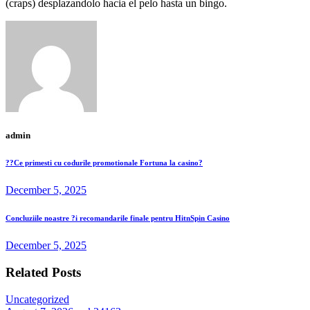
(craps) desplazandolo hacia el pelo hasta un bingo.
admin
??Ce primesti cu codurile promotionale Fortuna la casino?
December 5, 2025
Concluziile noastre ?i recomandarile finale pentru HitnSpin Casino
December 5, 2025
Related Posts
Uncategorized