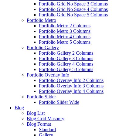
Portfolio Grid No Space 3 Columns
Portfolio Grid No Space 4 Columns
Portfolio Grid No Space 5 Columns
Portfolio Metro
Portfolio Metro 2 Columns
Portfolio Metro 3 Columns
Portfolio Metro 4 Columns
Portfolio Metro 5 Columns
Portfolio Gallery
Portfolio Gallery 2 Columns
Portfolio Gallery 3 Columns
Portfolio Gallery 4 Columns
Portfolio Gallery 5 Columns
Portfolio Overlay Info
Portfolio Overlay Info 2 Columns
Portfolio Overlay Info 3 Columns
Portfolio Overlay Info 4 Columns
Portfolio Slider
Portfolio Slider Wide
Blog
Blog List
Blog Grid Masonry
Blog Format
Standard
Gallery