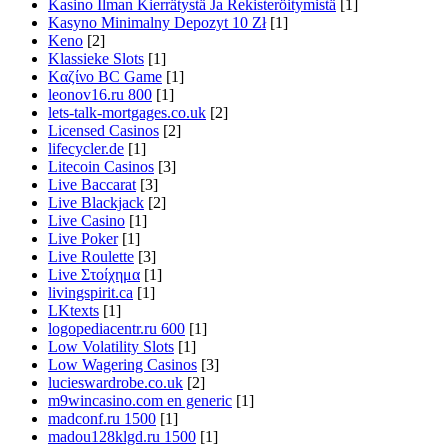
Kasino Ilman Kierrätystä Ja Rekisteröitymistä
[1]
Kasyno Minimalny Depozyt 10 Zł
[1]
Keno
[2]
Klassieke Slots
[1]
Kαζίνο BC Game
[1]
leonov16.ru 800
[1]
lets-talk-mortgages.co.uk
[2]
Licensed Casinos
[2]
lifecycler.de
[1]
Litecoin Casinos
[3]
Live Baccarat
[3]
Live Blackjack
[2]
Live Casino
[1]
Live Poker
[1]
Live Roulette
[3]
Live Στοίχημα
[1]
livingspirit.ca
[1]
LKtexts
[1]
logopediacentr.ru 600
[1]
Low Volatility Slots
[1]
Low Wagering Casinos
[3]
lucieswardrobe.co.uk
[2]
m9wincasino.com en generic
[1]
madconf.ru 1500
[1]
madou128klgd.ru 1500
[1]