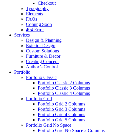
Checkout
Typography
Elements
FAQs
Coming Soon
404 Error
Services
Design & Planning
Exterior Design
Custom Solutions
Furniture & Decor
Creating Concept
Author’s Control
Portfolio
Portfolio Classic
Portfolio Classic 2 Columns
Portfolio Classic 3 Columns
Portfolio Classic 4 Columns
Portfolio Grid
Portfolio Grid 2 Columns
Portfolio Grid 3 Columns
Portfolio Grid 4 Columns
Portfolio Grid 5 Columns
Portfolio Grid No Space
Portfolio Grid No Space 2 Columns