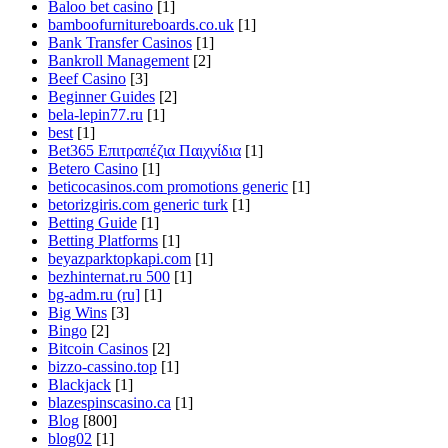
Baloo bet casino
[1]
bamboofurnitureboards.co.uk
[1]
Bank Transfer Casinos
[1]
Bankroll Management
[2]
Beef Casino
[3]
Beginner Guides
[2]
bela-lepin77.ru
[1]
best
[1]
Bet365 Επιτραπέζια Παιχνίδια
[1]
Betero Casino
[1]
beticocasinos.com promotions generic
[1]
betorizgiris.com generic turk
[1]
Betting Guide
[1]
Betting Platforms
[1]
beyazparktopkapi.com
[1]
bezhinternat.ru 500
[1]
bg-adm.ru (ru]
[1]
Big Wins
[3]
Bingo
[2]
Bitcoin Casinos
[2]
bizzo-cassino.top
[1]
Blackjack
[1]
blazespinscasino.ca
[1]
Blog
[800]
blog02
[1]