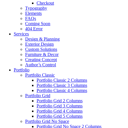
Checkout
Typography
Elements
FAQs
Coming Soon
404 Error
Services
Design & Planning
Exterior Design
Custom Solutions
Furniture & Decor
Creating Concept
Author’s Control
Portfolio
Portfolio Classic
Portfolio Classic 2 Columns
Portfolio Classic 3 Columns
Portfolio Classic 4 Columns
Portfolio Grid
Portfolio Grid 2 Columns
Portfolio Grid 3 Columns
Portfolio Grid 4 Columns
Portfolio Grid 5 Columns
Portfolio Grid No Space
Portfolio Grid No Space 2 Columns