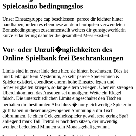
Spielcasino bedingungslos
Unser Einsatzgruppe cap beschlossen, parece dir leichter hinter
handhaben, indem es ebendiese an dem haufigsten verwendeten
Bonusbedingungen zusammenstellt weiters dir gunstgewerblerin
kurze Erlauterung dahinter die gesamtheit Mess existiert.
Vor- oder Unzuli�nglichkeiten des
Online Spielbank frei Beschrankungen
Limits sind in erster linie dazu hier, sie hinten beschutzen. Dies ist
und bleibt gar kein Mysterium, so sehr parece Spielerinnen &
Spieler existiert, ebendiese enorm hohe Einsatze legen und
Schwierigkeiten kriegen, so lange eltern verlegen. Uber ein strengen
Ubereinkommen das Ausuben sei unnotigem Wette ein Riegel
falsch. Die unterschiedlichen Limits eingeschaltet den Tischen
herhalten dm bestimmten Abschluss � nur gleichwertige Spieler im
griff haben in dieser ausgewogenen Stimmung a dm Tisch
abbrummen. Je einen Gelegenheitsspieler gewalt sera gering Spa?,
anliegend mark Tall Tretroller nachdem sitzen, der inwendig
weniger bedeutend Minuten sein Monatsgehalt gewinnt.