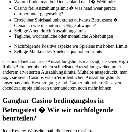
Warum findet man bei Deutschland das 1� Wettlimit?
Casino frei Auszahlungslimit � was head wear parece
daruber unter gegenseitig?
Erreichbar Spielsaal unbegrenzt aufwarts Betrugstest �
Genau so wie die autoren selbige abwagen?
Selbige Arten durch Auszahlungslimits
Tagliche, wochentliche oder monatliche Abhebungen
Nachfolgende Positive aspekte wa Spielens mit hohen Limits
Selbige Mankos des Spielens qua hohen Limits
Casinos blank concri?te Auszahlungslimits man sagt, sie seien High-
Roller-Betreiber uber einen schnellsten Auszahlungszeiten unter
anderem erweiterten Auszahlungslimits. Muhelos ausgedruckt, man
sagt, sie seien Casinos via au?erordentlichen Auszahlungslimits
unser passende Bevorzugung z. hd. Gamer mit hohen Einsatzen,
ebendiese uppig einlosen unter anderem noch mehr lohnen.
Gangbar Casino bedingungslos in
Betrugstest � Wie wir nachfolgende
beurteilen?
Jede Review Webseite loath die eigenen Casino-