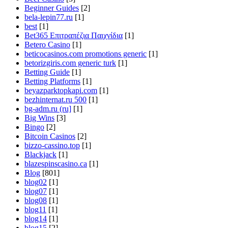
Beginner Guides
[2]
bela-lepin77.ru
[1]
best
[1]
Bet365 Επιτραπέζια Παιχνίδια
[1]
Betero Casino
[1]
beticocasinos.com promotions generic
[1]
betorizgiris.com generic turk
[1]
Betting Guide
[1]
Betting Platforms
[1]
beyazparktopkapi.com
[1]
bezhinternat.ru 500
[1]
bg-adm.ru (ru]
[1]
Big Wins
[3]
Bingo
[2]
Bitcoin Casinos
[2]
bizzo-cassino.top
[1]
Blackjack
[1]
blazespinscasino.ca
[1]
Blog
[801]
blog02
[1]
blog07
[1]
blog08
[1]
blog11
[1]
blog14
[1]
blog15
[2]