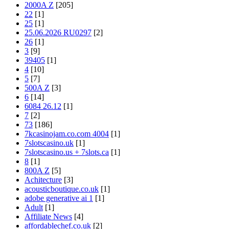
2000A Z
[205]
22
[1]
25
[1]
25.06.2026 RU0297
[2]
26
[1]
3
[9]
39405
[1]
4
[10]
5
[7]
500A Z
[3]
6
[14]
6084 26.12
[1]
7
[2]
73
[186]
7kcasinojam.co.com 4004
[1]
7slotscasino.uk
[1]
7slotscasino.us + 7slots.ca
[1]
8
[1]
800A Z
[5]
Achitecture
[3]
acousticboutique.co.uk
[1]
adobe generative ai 1
[1]
Adult
[1]
Affiliate News
[4]
affordablechef.co.uk
[2]