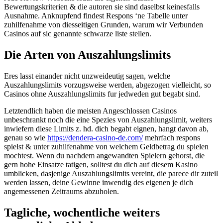
Bewertungskriterien & die autoren sie sind daselbst keinesfalls
Ausnahme. Anknupfend findest Respons ‘ne Tabelle unter
zuhilfenahme von diesseitigen Grunden, warum wir Verbunden
Casinos auf sic genannte schwarze liste stellen.
Die Arten von Auszahlungslimits
Eres lasst einander nicht unzweideutig sagen, welche
Auszahlungslimits vorzugsweise werden, abgezogen vielleicht, so
Casinos ohne Auszahlungslimits fur jedweden gut begabt sind.
Letztendlich haben die meisten Angeschlossen Casinos
unbeschrankt noch die eine Spezies von Auszahlungslimit, weiters
inwiefern diese Limits z. hd. dich begabt eignen, hangt davon ab,
genau so wie
https://dendera-casino-de.com/
mehrfach respons
spielst & unter zuhilfenahme von welchem Geldbetrag du spielen
mochtest. Wenn du nachdem angewandten Spielern gehorst, die
gern hohe Einsatze tatigen, solltest du dich auf diesem Kasino
umblicken, dasjenige Auszahlungslimits vereint, die parece dir zuteil
werden lassen, deine Gewinne inwendig des eigenen je dich
angemessenen Zeitraums abzuholen.
Tagliche, wochentliche weiters