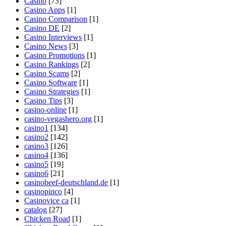
Casino
[73]
Casino Apps
[1]
Casino Comparison
[1]
Casino DE
[2]
Casino Interviews
[1]
Casino News
[3]
Casino Promotions
[1]
Casino Rankings
[2]
Casino Scams
[2]
Casino Software
[1]
Casino Strategies
[1]
Casino Tips
[3]
casino-online
[1]
casino-vegashero.org
[1]
casino1
[134]
casino2
[142]
casino3
[126]
casino4
[136]
casino5
[19]
casino6
[21]
casinobeef-deutschland.de
[1]
casinopinco
[4]
Casinovice ca
[1]
catalog
[27]
Chicken Road
[1]