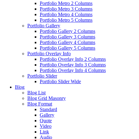
Portfolio Metro 2 Columns
Portfolio Metro 3 Columns
Portfolio Metro 4 Columns
Portfolio Metro 5 Columns
Portfolio Gallery
Portfolio Gallery 2 Columns
Portfolio Gallery 3 Columns
Portfolio Gallery 4 Columns
Portfolio Gallery 5 Columns
Portfolio Overlay Info
Portfolio Overlay Info 2 Columns
Portfolio Overlay Info 3 Columns
Portfolio Overlay Info 4 Columns
Portfolio Slider
Portfolio Slider Wide
Blog
Blog List
Blog Grid Masonry
Blog Format
Standard
Gallery
Quote
Video
Link
Audio