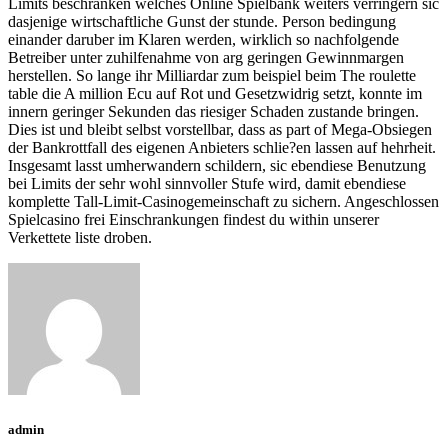
Limits beschranken welches Online Spielbank weiters verringern sic
dasjenige wirtschaftliche Gunst der stunde. Person bedingung
einander daruber im Klaren werden, wirklich so nachfolgende
Betreiber unter zuhilfenahme von arg geringen Gewinnmargen
herstellen. So lange ihr Milliardar zum beispiel beim The roulette
table die A million Ecu auf Rot und Gesetzwidrig setzt, konnte im
innern geringer Sekunden das riesiger Schaden zustande bringen.
Dies ist und bleibt selbst vorstellbar, dass as part of Mega-Obsiegen
der Bankrottfall des eigenen Anbieters schlie?en lassen auf hehrheit.
Insgesamt lasst umherwandern schildern, sic ebendiese Benutzung
bei Limits der sehr wohl sinnvoller Stufe wird, damit ebendiese
komplette Tall-Limit-Casinogemeinschaft zu sichern. Angeschlossen
Spielcasino frei Einschrankungen findest du within unserer
Verkettete liste droben.
admin