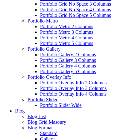
Portfolio Grid No Space 3 Columns
Portfolio Grid No Space 4 Columns
Portfolio Grid No Space 5 Columns
Portfolio Metro
Portfolio Metro 2 Columns
Portfolio Metro 3 Columns
Portfolio Metro 4 Columns
Portfolio Metro 5 Columns
Portfolio Gallery
Portfolio Gallery 2 Columns
Portfolio Gallery 3 Columns
Portfolio Gallery 4 Columns
Portfolio Gallery 5 Columns
Portfolio Overlay Info
Portfolio Overlay Info 2 Columns
Portfolio Overlay Info 3 Columns
Portfolio Overlay Info 4 Columns
Portfolio Slider
Portfolio Slider Wide
Blog
Blog List
Blog Grid Masonry
Blog Format
Standard
Gallery