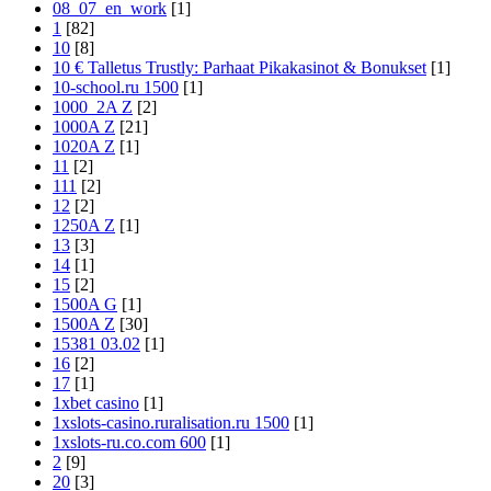
08_07_en_work
[1]
1
[82]
10
[8]
10 € Talletus Trustly: Parhaat Pikakasinot & Bonukset
[1]
10-school.ru 1500
[1]
1000_2A Z
[2]
1000A Z
[21]
1020A Z
[1]
11
[2]
111
[2]
12
[2]
1250A Z
[1]
13
[3]
14
[1]
15
[2]
1500A G
[1]
1500A Z
[30]
15381 03.02
[1]
16
[2]
17
[1]
1xbet casino
[1]
1xslots-casino.ruralisation.ru 1500
[1]
1xslots-ru.co.com 600
[1]
2
[9]
20
[3]