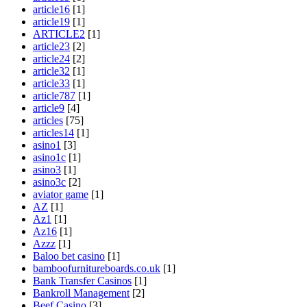
article16
[1]
article19
[1]
ARTICLE2
[1]
article23
[2]
article24
[2]
article32
[1]
article33
[1]
article787
[1]
article9
[4]
articles
[75]
articles14
[1]
asino1
[3]
asino1c
[1]
asino3
[1]
asino3c
[2]
aviator game
[1]
AZ
[1]
Az1
[1]
Az16
[1]
Azzz
[1]
Baloo bet casino
[1]
bamboofurnitureboards.co.uk
[1]
Bank Transfer Casinos
[1]
Bankroll Management
[2]
Beef Casino
[3]