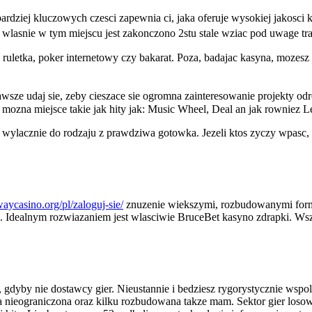
bardziej kluczowych czesci zapewnia ci, jaka oferuje wysokiej jakos
lasnie w tym miejscu jest zakonczono 2stu stale wziac pod uwage tran
uletka, poker internetowy czy bakarat. Poza, badajac kasyna, mozesz n
 zawsze udaj sie, zeby cieszace sie ogromna zainteresowanie projekty 
mozna miejsce takie jak hity jak: Music Wheel, Deal an jak rowniez L
a wylacznie do rodzaju z prawdziwa gotowka. Jezeli ktos zyczy wpasc, 
waycasino.org/pl/zaloguj-sie/
znuzenie wiekszymi, rozbudowanymi format
. Idealnym rozwiazaniem jest wlasciwie BruceBet kasyno zdrapki. Wsz
y, gdyby nie dostawcy gier. Nieustannie i bedziesz rygorystycznie wsp
nieograniczona oraz kilku rozbudowana takze mam. Sektor gier losow