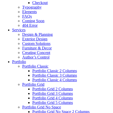
Checkout
Typography
Elements
FAQs
Coming Soon
404 Error
Services
Design & Planning
Exterior Design
Custom Solutions
Furniture & Decor
Creating Concept
Author’s Control
Portfolio
Portfolio Classic
Portfolio Classic 2 Columns
Portfolio Classic 3 Columns
Portfolio Classic 4 Columns
Portfolio Grid
Portfolio Grid 2 Columns
Portfolio Grid 3 Columns
Portfolio Grid 4 Columns
Portfolio Grid 5 Columns
Portfolio Grid No Space
Portfolio Grid No Space 2 Columns