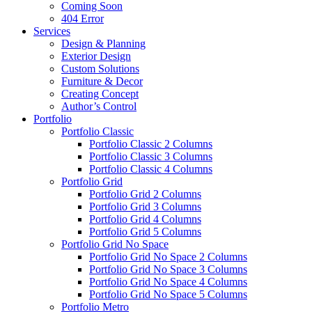
Coming Soon
404 Error
Services
Design & Planning
Exterior Design
Custom Solutions
Furniture & Decor
Creating Concept
Author’s Control
Portfolio
Portfolio Classic
Portfolio Classic 2 Columns
Portfolio Classic 3 Columns
Portfolio Classic 4 Columns
Portfolio Grid
Portfolio Grid 2 Columns
Portfolio Grid 3 Columns
Portfolio Grid 4 Columns
Portfolio Grid 5 Columns
Portfolio Grid No Space
Portfolio Grid No Space 2 Columns
Portfolio Grid No Space 3 Columns
Portfolio Grid No Space 4 Columns
Portfolio Grid No Space 5 Columns
Portfolio Metro