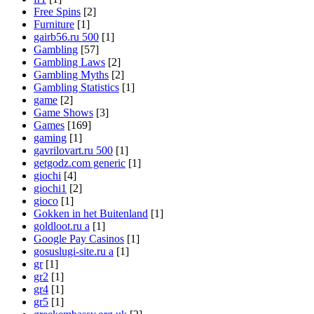
Free Spins
[2]
Furniture
[1]
gairb56.ru 500
[1]
Gambling
[57]
Gambling Laws
[2]
Gambling Myths
[2]
Gambling Statistics
[1]
game
[2]
Game Shows
[3]
Games
[169]
gaming
[1]
gavrilovart.ru 500
[1]
getgodz.com generic
[1]
giochi
[4]
giochi1
[2]
gioco
[1]
Gokken in het Buitenland
[1]
goldloot.ru a
[1]
Google Pay Casinos
[1]
gosuslugi-site.ru a
[1]
gr
[1]
gr2
[1]
gr4
[1]
gr5
[1]