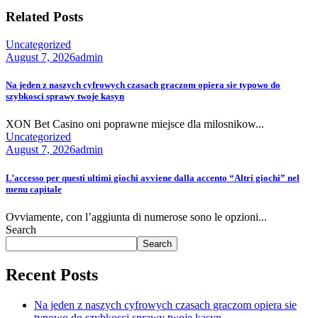
Related Posts
Uncategorized
August 7, 2026
admin
Na jeden z naszych cyfrowych czasach graczom opiera sie typowo do
szybkosci sprawy twoje kasyn
XON Bet Casino oni poprawne miejsce dla milosnikow...
Uncategorized
August 7, 2026
admin
L’accesso per questi ultimi giochi avviene dalla accento “Altri giochi” nel
menu capitale
Ovviamente, con l’aggiunta di numerose sono le opzioni...
Search
Search
Recent Posts
Na jeden z naszych cyfrowych czasach graczom opiera sie
typowo do szybkosci sprawy twoje kasyn