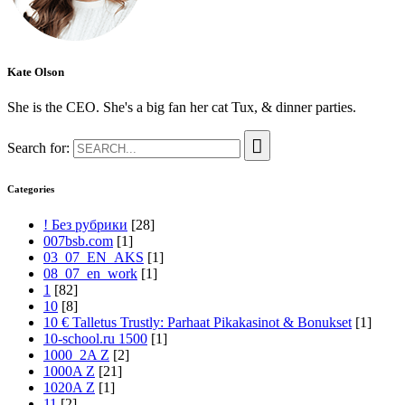
Kate Olson
She is the CEO. She's a big fan her cat Tux, & dinner parties.
Search for:
Categories
! Без рубрики
[28]
007bsb.com
[1]
03_07_EN_AKS
[1]
08_07_en_work
[1]
1
[82]
10
[8]
10 € Talletus Trustly: Parhaat Pikakasinot & Bonukset
[1]
10-school.ru 1500
[1]
1000_2A Z
[2]
1000A Z
[21]
1020A Z
[1]
11
[2]