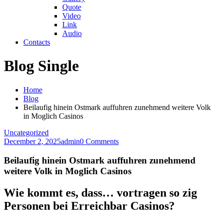
Quote
Video
Link
Audio
Contacts
Blog Single
Home
Blog
Beilaufig hinein Ostmark auffuhren zunehmend weitere Volk
in Moglich Casinos
Uncategorized
December 2, 2025
admin
0 Comments
Beilaufig hinein Ostmark auffuhren zunehmend
weitere Volk in Moglich Casinos
Wie kommt es, dass… vortragen so zig
Personen bei Erreichbar Casinos?