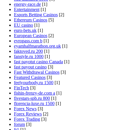
energy-race.de
[1]
Entertainment
[1]
Esports Betting Casinos
[2]
Ethereum Casinos
[5]
EU casino
[1]
euro-bets.uk
[1]
European Casinos
[2]
evropass.com b
[1]
eyamhalfmarathon.org.uk
[1]
faktoved.ru 200
[1]
fanstyle.ru 1000
[1]
fast payotut casino Canada
[1]
fast payout casino
[3]
Fast Withdrawal Casinos
[3]
Featured Casinos
[3]
feelyourbody.ru 1500
[1]
FinTech
[3]
fishin-frenzy-de.com a
[1]
fivestars-spb.ru 800
[1]
florencia-luxe.ru 1500
[1]
Forex News
[3]
Forex Reviews
[2]
Forex Trading
[3]
forum
[3]
fr1
[1]