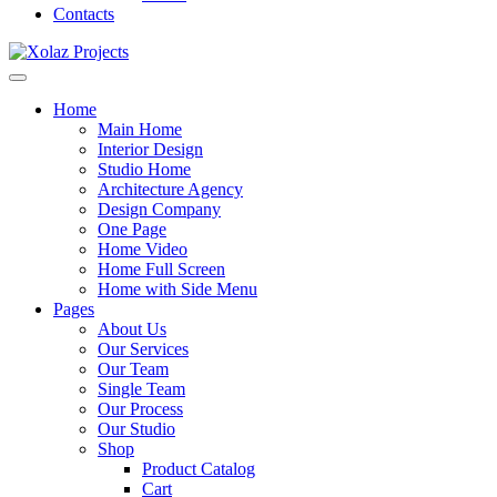
Contacts
Home
Main Home
Interior Design
Studio Home
Architecture Agency
Design Company
One Page
Home Video
Home Full Screen
Home with Side Menu
Pages
About Us
Our Services
Our Team
Single Team
Our Process
Our Studio
Shop
Product Catalog
Cart