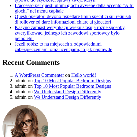
L’accesso per questi ultimi giochi avviene dalla accento “Altri
giochi” nel menu capitale
Questi operatori devono rispettare limiti specifici sui requisiti
di rollover ed dare informazioni chiare ai giocatori
Kasyno zamiast weryfikacji wieku stosuja rozne sposoby,
zweryfikowac, jednego ich zawodowi sportowcy bylo
pelnoletni
Jezeli robisz to na miejscach z odpowiednimi
zabezpieczeniami oraz licencjami, to jak naprawde
Recent Comments
A WordPress Commenter
on
Hello world!
admin
on
Top 10 Most Popular Bedroom Designs
admin
on
Top 10 Most Popular Bedroom Designs
admin
on
We Understand Design Differently
admin
on
We Understand Design Differently