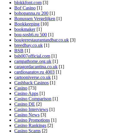
blokkfont.com
[3]
Bof Casino
[1]
bohopanna.ru 200
[1]
Bonussen Vergelijken
[1]
Bookkeeping
[10]
bookmaker
[1]
bou-sosh6.ru 500
[1]
boujeerestaurantandbar.co.uk
[3]
breedbay.co.uk
[1]
BSB
[1]
bsb007official.com
[1]
campathome.org.uk
[1]
caragordacantina.co.uk
[1]
cardiosaratov.ru 4003
[1]
cartooniverse.co.uk
[1]
Cashback Casinos
[1]
Casino
[73]
Casino Apps
[1]
Casino Comparison
[1]
Casino DE
[2]
Casino Interviews
[1]
Casino News
[3]
Casino Promotions
[1]
Casino Rankings
[2]
Casino Scams
[2]