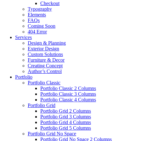
Checkout
Typography
Elements
FAQs
Coming Soon
404 Error
Services
Design & Planning
Exterior Design
Custom Solutions
Furniture & Decor
Creating Concept
Author’s Control
Portfolio
Portfolio Classic
Portfolio Classic 2 Columns
Portfolio Classic 3 Columns
Portfolio Classic 4 Columns
Portfolio Grid
Portfolio Grid 2 Columns
Portfolio Grid 3 Columns
Portfolio Grid 4 Columns
Portfolio Grid 5 Columns
Portfolio Grid No Space
Portfolio Grid No Space 2 Columns