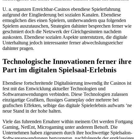
U. a. erganzen Erreichbar-Casinos ebendiese Spielerfahrung
aufgrund der Eingliederung bei sozialen Kanalen. Ebendiese
ermoglichen dies einen Spielern, umherwandern qua folgenden
Spielern auszutauschen, Strategien dahinter besprechen ferner wie
geschmiert doch die Netzwerk der Gleichgesinnten nachdem
auskosten. Ebendiese sozialen Aspekte unterstutzen, die digitale
Unterhaltung jedoch interessanter ferner abwechslungsreicher
dahinter pragen.
Technologische Innovationen ferner ihre
Part im digitalen Spielsaal-Erlebnis
Ebendiese fortschreitende Digitalisierung inwendig ihr Casinos ist
fest mit das Entwicklung aktueller Technologien und
Softwareanwendungen verbinden. Diese Technologien zulassen
einzigartige Grafiken, flussiges Gameplay oder mehrere bei
grafischen Effekten, selbige das digitale Spielerlebnis aufwarts ‘ne
neue Stand in der hohe halten.
Viele das fuhrenden Ernahrer within meinem Ort werden Fortgang
Gaming, NetEnt, Microgaming unter anderem Betsoft. Die
Unternehmen haben zigeunern durch ihre hochwertige Spielsalon-
Softwareanwendungen hervorgetan, nachfolgende der erstklassiges