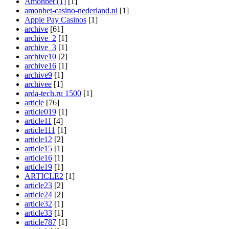
Amonbet (1]
[1]
amonbet-casino-nederland.nl
[1]
Apple Pay Casinos
[1]
archive
[61]
archive_2
[1]
archive_3
[1]
archive10
[2]
archive16
[1]
archive9
[1]
archivee
[1]
arda-tech.ru 1500
[1]
article
[76]
article019
[1]
article11
[4]
article111
[1]
article12
[2]
article15
[1]
article16
[1]
article19
[1]
ARTICLE2
[1]
article23
[2]
article24
[2]
article32
[1]
article33
[1]
article787
[1]