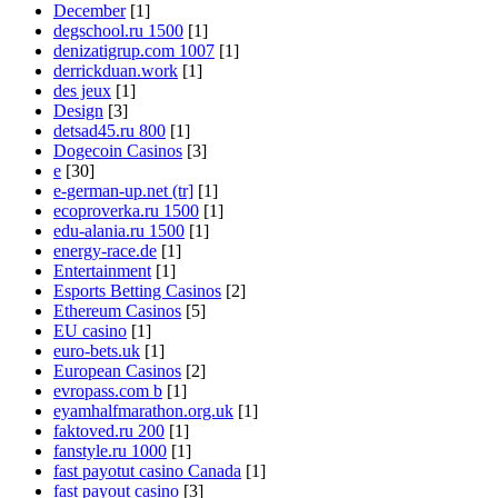
December
[1]
degschool.ru 1500
[1]
denizatigrup.com 1007
[1]
derrickduan.work
[1]
des jeux
[1]
Design
[3]
detsad45.ru 800
[1]
Dogecoin Casinos
[3]
e
[30]
e-german-up.net (tr]
[1]
ecoproverka.ru 1500
[1]
edu-alania.ru 1500
[1]
energy-race.de
[1]
Entertainment
[1]
Esports Betting Casinos
[2]
Ethereum Casinos
[5]
EU casino
[1]
euro-bets.uk
[1]
European Casinos
[2]
evropass.com b
[1]
eyamhalfmarathon.org.uk
[1]
faktoved.ru 200
[1]
fanstyle.ru 1000
[1]
fast payotut casino Canada
[1]
fast payout casino
[3]