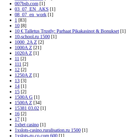
007bsb.com
[1]
03_07_EN_AKS
[1]
08_07_en_work
[1]
1
[83]
10
[8]
10 € Talletus Trustly: Parhaat Pikakasinot & Bonukset
[1]
10-school.ru 1500
[1]
1000_2A Z
[2]
1000A Z
[21]
1020A Z
[1]
11
[2]
111
[2]
12
[2]
1250A Z
[1]
13
[3]
14
[1]
15
[2]
1500A G
[1]
1500A Z
[34]
15381 03.02
[1]
16
[2]
17
[1]
1xbet casino
[1]
1xslots-casino.ruralisation.ru 1500
[1]
1xslots-ru.co.com 600
[1]