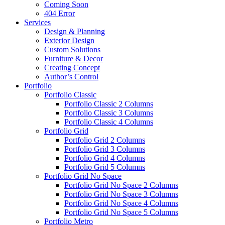
Coming Soon
404 Error
Services
Design & Planning
Exterior Design
Custom Solutions
Furniture & Decor
Creating Concept
Author’s Control
Portfolio
Portfolio Classic
Portfolio Classic 2 Columns
Portfolio Classic 3 Columns
Portfolio Classic 4 Columns
Portfolio Grid
Portfolio Grid 2 Columns
Portfolio Grid 3 Columns
Portfolio Grid 4 Columns
Portfolio Grid 5 Columns
Portfolio Grid No Space
Portfolio Grid No Space 2 Columns
Portfolio Grid No Space 3 Columns
Portfolio Grid No Space 4 Columns
Portfolio Grid No Space 5 Columns
Portfolio Metro