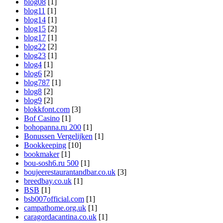
blog08
[1]
blog11
[1]
blog14
[1]
blog15
[2]
blog17
[1]
blog22
[2]
blog23
[1]
blog4
[1]
blog6
[2]
blog787
[1]
blog8
[2]
blog9
[2]
blokkfont.com
[3]
Bof Casino
[1]
bohopanna.ru 200
[1]
Bonussen Vergelijken
[1]
Bookkeeping
[10]
bookmaker
[1]
bou-sosh6.ru 500
[1]
boujeerestaurantandbar.co.uk
[3]
breedbay.co.uk
[1]
BSB
[1]
bsb007official.com
[1]
campathome.org.uk
[1]
caragordacantina.co.uk
[1]