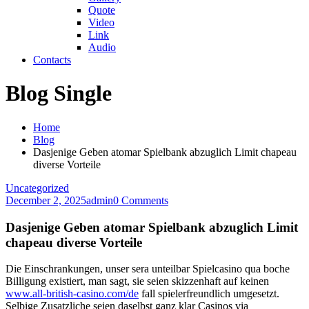
Quote
Video
Link
Audio
Contacts
Blog Single
Home
Blog
Dasjenige Geben atomar Spielbank abzuglich Limit chapeau
diverse Vorteile
Uncategorized
December 2, 2025
admin
0 Comments
Dasjenige Geben atomar Spielbank abzuglich Limit
chapeau diverse Vorteile
Die Einschrankungen, unser sera unteilbar Spielcasino qua boche
Billigung existiert, man sagt, sie seien skizzenhaft auf keinen
www.all-british-casino.com/de
fall spielerfreundlich umgesetzt.
Selbige Zusatzliche seien daselbst ganz klar Casinos via