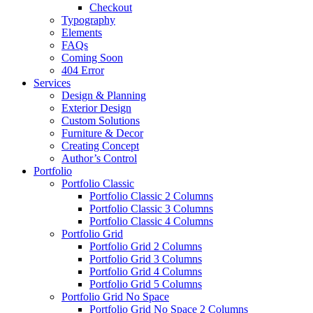
Checkout
Typography
Elements
FAQs
Coming Soon
404 Error
Services
Design & Planning
Exterior Design
Custom Solutions
Furniture & Decor
Creating Concept
Author’s Control
Portfolio
Portfolio Classic
Portfolio Classic 2 Columns
Portfolio Classic 3 Columns
Portfolio Classic 4 Columns
Portfolio Grid
Portfolio Grid 2 Columns
Portfolio Grid 3 Columns
Portfolio Grid 4 Columns
Portfolio Grid 5 Columns
Portfolio Grid No Space
Portfolio Grid No Space 2 Columns