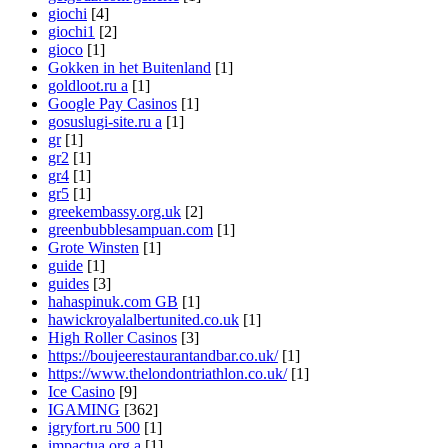
giochi
[4]
giochi1
[2]
gioco
[1]
Gokken in het Buitenland
[1]
goldloot.ru a
[1]
Google Pay Casinos
[1]
gosuslugi-site.ru a
[1]
gr
[1]
gr2
[1]
gr4
[1]
gr5
[1]
greekembassy.org.uk
[2]
greenbubblesampuan.com
[1]
Grote Winsten
[1]
guide
[1]
guides
[3]
hahaspinuk.com GB
[1]
hawickroyalalbertunited.co.uk
[1]
High Roller Casinos
[3]
https://boujeerestaurantandbar.co.uk/
[1]
https://www.thelondontriathlon.co.uk/
[1]
Ice Casino
[9]
IGAMING
[362]
igryfort.ru 500
[1]
impactua.org a
[1]