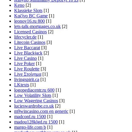
Keno
[2]
Klassieke Slots
[1]
Kαζίνο BC Game
[1]
leonov16.ru 800
[1]
lets-talk-mortgages.co.uk
[2]
Licensed Casinos
[2]
lifecycler.de
[1]
Litecoin Casinos
[3]
Live Baccarat
[3]
Live Blackjack
[2]
Live Casino
[1]
Live Poker
[1]
Live Roulette
[3]
Live Στοίχημα
[1]
livingspirit.ca
[1]
LKtexts
[1]
logopediacentr.ru 600
[1]
Low Volatility Slots
[1]
Low Wagering Casinos
[3]
lucieswardrobe.co.uk
[2]
m9wincasino.com en generic
[1]
madconf.ru 1500
[1]
madou128klgd.ru 1500
[1]
margo-life.com b
[1]