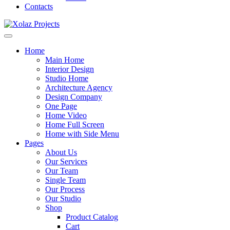
Contacts
Home
Main Home
Interior Design
Studio Home
Architecture Agency
Design Company
One Page
Home Video
Home Full Screen
Home with Side Menu
Pages
About Us
Our Services
Our Team
Single Team
Our Process
Our Studio
Shop
Product Catalog
Cart