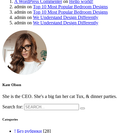
A WordPress Commenter
on
Hello world!
admin
on
Top 10 Most Popular Bedroom Designs
admin
on
Top 10 Most Popular Bedroom Designs
admin
on
We Understand Design Differently
admin
on
We Understand Design Differently
Kate Olson
She is the CEO. She's a big fan her cat Tux, & dinner parties.
Search for:
Categories
! Без рубрики
[28]