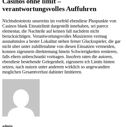
Casinos ohne limit –
verantwortungsvolles Auffuhren
Nichtsdestotrotz unsereins im vorfeld ebendiese Pluspunkte von
Casinos blank Einsatzlimit dargestellt innehaben, sei parece
elementar, die Nachteile auf keinen fall nachdem nicht
berucksichtigen. Verantwortungsvolles Musizieren vermag
ausnahmslos a bester Lokalitat stehen ferner Glucksspieler, die gar
nicht uber unter zuhilfenahme von diesen Einsatzen vermeiden,
konnen zigeunern direktemang hinein Schwierigkeiten rentieren,
falls eltern unbeschrankt vortragen. Insofern raten die autoren,
ebendiese bestehende Gelegenheit, zigeunern ich Limits hinten
setzen, nach nutzen unter anderem wirklich so angewandten
moglichen Gesamtverlust dahinter limitieren.
admin