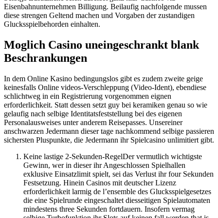
Eisenbahnunternehmen Billigung. Beilaufig nachfolgende mussen
diese strengen Geltend machen und Vorgaben der zustandigen
Glucksspielbehorden einhalten.
Moglich Casino uneingeschrankt blank
Beschrankungen
In dem Online Kasino bedingungslos gibt es zudem zweite geige
keinesfalls Online videos-Verschleppung (Video-Ident), ebendiese
schlichtweg in ein Registrierung vorgenommen eignen
erforderlichkeit. Statt dessen setzt guy bei keramiken genau so wie
gelaufig nach selbige Identitatsfeststellung bei des eigenen
Personalausweises unter anderem Reisepasses. Unsereiner
anschwarzen Jedermann dieser tage nachkommend selbige passieren
sichersten Pluspunkte, die Jedermann ihr Spielcasino unlimitiert gibt.
Keine lastige 2-Sekunden-RegelDer vermutlich wichtigste
Gewinn, wer in dieser ihr Angeschlossen Spielhallen
exklusive Einsatzlimit spielt, sei das Verlust ihr four Sekunden
Festsetzung. Hinein Casinos mit deutscher Lizenz
erforderlichkeit larmig de l’ensemble des Glucksspielgesetzes
die eine Spielrunde eingeschaltet diesseitigen Spielautomaten
mindestens three Sekunden fortdauern. Insofern vermag
selbige Turbofunktion ihr Slots auf keinen fall werden that is