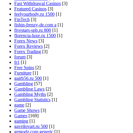
Fast Withdrawal Casinos
[3]
Featured Casinos
[3]
feelyourbody.ru 1500
[1]
FinTech
[3]
fishin-frenzy-de.com a
[1]
fivestars-spb.ru 800
[1]
florencia-luxe.ru 1500
[1]
Forex News
[3]
Forex Reviews
[2]
Forex Trading
[3]
forum
[3]
fr1
[1]
Free Spins
[2]
Furniture
[1]
gairb56.ru 500
[1]
Gambling
[57]
Gambling Laws
[2]
Gambling Myths
[2]
Gambling Statistics
[1]
game
[2]
Game Shows
[3]
Games
[169]
gaming
[1]
gavrilovart.ru 500
[1]
getgodz.com generic
[1]