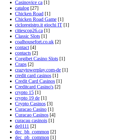
Casinovice ca
[1]
catalog
[27]
Chicken Road
[1]
Chicken Road Game
[1]
cicloregistro.it giochi IT
[1]
citiescop26.ca
[1]
Classic Slots
[1]
coalhousefort.co.uk
[2]
contact
[4]
contacts
[2]
Corgibet Casino Slots
[1]
Craps
[2]
crazytowerplay.com-de
[1]
credit card casinos
[1]
Credit Card Casinos
[1]
Creditcard Casino's
[2]
crypto 15
[1]
crypto 19 de
[1]
Crypto Casinos
[3]
Curacao Casino
[1]
Curacao Casinos
[4]
curacau casinois
[1]
de0111
[2]
dec_bh_common
[2]
dec_pb_common
[1]