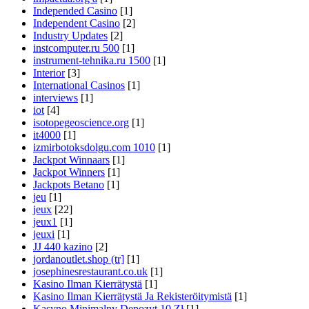
Independed Casino
[1]
Independent Casino
[2]
Industry Updates
[2]
instcomputer.ru 500
[1]
instrument-tehnika.ru 1500
[1]
Interior
[3]
International Casinos
[1]
interviews
[1]
iot
[4]
isotopegeoscience.org
[1]
it4000
[1]
izmirbotoksdolgu.com 1010
[1]
Jackpot Winnaars
[1]
Jackpot Winners
[1]
Jackpots Betano
[1]
jeu
[1]
jeux
[22]
jeux1
[1]
jeuxi
[1]
JJ 440 kazino
[2]
jordanoutlet.shop (tr]
[1]
josephinesrestaurant.co.uk
[1]
Kasino Ilman Kierrätystä
[1]
Kasino Ilman Kierrätystä Ja Rekisteröitymistä
[1]
Kasyno Minimalny Depozyt 10 Zł
[1]