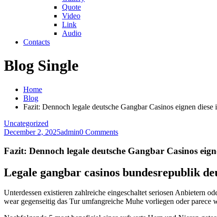
Quote
Video
Link
Audio
Contacts
Blog Single
Home
Blog
Fazit: Dennoch legale deutsche Gangbar Casinos eignen diese 
Uncategorized
December 2, 2025
admin
0 Comments
Fazit: Dennoch legale deutsche Gangbar Casinos eign
Legale gangbar casinos bundesrepublik de
Unterdessen existieren zahlreiche eingeschaltet seriosen Anbietern od
wear gegenseitig das Tur umfangreiche Muhe vorliegen oder parece w