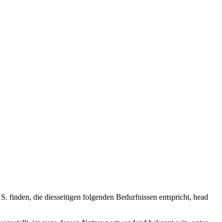
S. finden, die diesseitigen folgenden Bedurfnissen entspricht, head