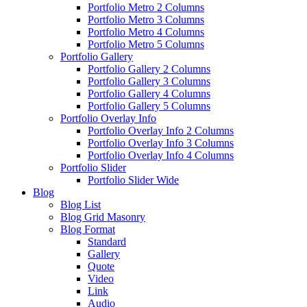
Portfolio Metro 2 Columns
Portfolio Metro 3 Columns
Portfolio Metro 4 Columns
Portfolio Metro 5 Columns
Portfolio Gallery
Portfolio Gallery 2 Columns
Portfolio Gallery 3 Columns
Portfolio Gallery 4 Columns
Portfolio Gallery 5 Columns
Portfolio Overlay Info
Portfolio Overlay Info 2 Columns
Portfolio Overlay Info 3 Columns
Portfolio Overlay Info 4 Columns
Portfolio Slider
Portfolio Slider Wide
Blog
Blog List
Blog Grid Masonry
Blog Format
Standard
Gallery
Quote
Video
Link
Audio