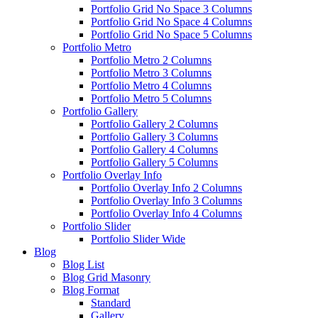
Portfolio Grid No Space 3 Columns
Portfolio Grid No Space 4 Columns
Portfolio Grid No Space 5 Columns
Portfolio Metro
Portfolio Metro 2 Columns
Portfolio Metro 3 Columns
Portfolio Metro 4 Columns
Portfolio Metro 5 Columns
Portfolio Gallery
Portfolio Gallery 2 Columns
Portfolio Gallery 3 Columns
Portfolio Gallery 4 Columns
Portfolio Gallery 5 Columns
Portfolio Overlay Info
Portfolio Overlay Info 2 Columns
Portfolio Overlay Info 3 Columns
Portfolio Overlay Info 4 Columns
Portfolio Slider
Portfolio Slider Wide
Blog
Blog List
Blog Grid Masonry
Blog Format
Standard
Gallery