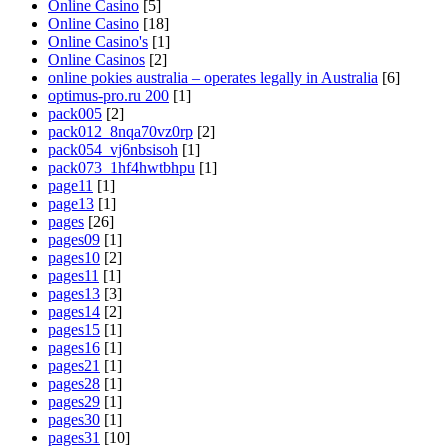
Online Casino
[5]
Online Casino
[18]
Online Casino's
[1]
Online Casinos
[2]
online pokies australia – operates legally in Australia
[6]
optimus-pro.ru 200
[1]
pack005
[2]
pack012_8nqa70vz0rp
[2]
pack054_vj6nbsisoh
[1]
pack073_1hf4hwtbhpu
[1]
page11
[1]
page13
[1]
pages
[26]
pages09
[1]
pages10
[2]
pages11
[1]
pages13
[3]
pages14
[2]
pages15
[1]
pages16
[1]
pages21
[1]
pages28
[1]
pages29
[1]
pages30
[1]
pages31
[10]