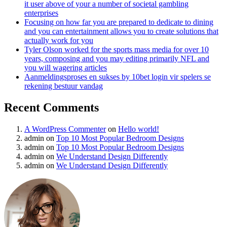
it user above of your a number of societal gambling
enterprises
Focusing on how far you are prepared to dedicate to dining
and you can entertainment allows you to create solutions that
actually work for you
Tyler Olson worked for the sports mass media for over 10
years, composing and you may editing primarily NFL and
you will wagering articles
Aanmeldingsproses en sukses by 10bet login vir spelers se
rekening bestuur vandag
Recent Comments
A WordPress Commenter
on
Hello world!
admin
on
Top 10 Most Popular Bedroom Designs
admin
on
Top 10 Most Popular Bedroom Designs
admin
on
We Understand Design Differently
admin
on
We Understand Design Differently