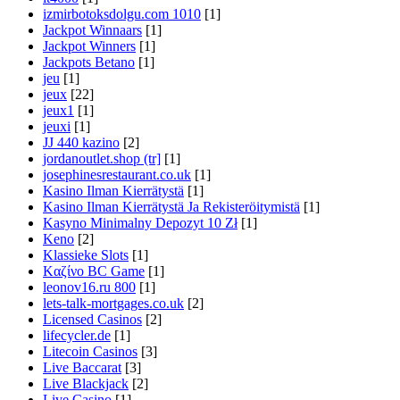
izmirbotoksdolgu.com 1010
[1]
Jackpot Winnaars
[1]
Jackpot Winners
[1]
Jackpots Betano
[1]
jeu
[1]
jeux
[22]
jeux1
[1]
jeuxi
[1]
JJ 440 kazino
[2]
jordanoutlet.shop (tr]
[1]
josephinesrestaurant.co.uk
[1]
Kasino Ilman Kierrätystä
[1]
Kasino Ilman Kierrätystä Ja Rekisteröitymistä
[1]
Kasyno Minimalny Depozyt 10 Zł
[1]
Keno
[2]
Klassieke Slots
[1]
Kαζίνο BC Game
[1]
leonov16.ru 800
[1]
lets-talk-mortgages.co.uk
[2]
Licensed Casinos
[2]
lifecycler.de
[1]
Litecoin Casinos
[3]
Live Baccarat
[3]
Live Blackjack
[2]
Live Casino
[1]