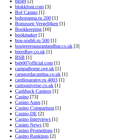
blog9
[2]
blokkfont.com
[3]
Bof Casino
[1]
bohopanna.ru 200
[1]
Bonussen Vergelijken
[1]
Bookkeeping
[10]
bookmaker
[1]
bou-sosh6.ru 500
[1]
boujeerestaurantandbar.co.uk
[3]
breedbay.co.uk
[1]
BSB
[1]
bsb007official.com
[1]
campathome.org.uk
[1]
caragordacantina.co.uk
[1]
cardiosaratov.ru 4003
[1]
cartooniverse.co.uk
[1]
Cashback Casinos
[1]
Casino
[73]
Casino Apps
[1]
Casino Comparison
[1]
Casino DE
[2]
Casino Interviews
[1]
Casino News
[3]
Casino Promotions
[1]
Casino Rankings
[2]