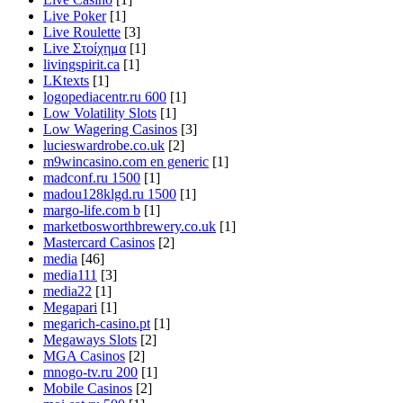
Live Poker
[1]
Live Roulette
[3]
Live Στοίχημα
[1]
livingspirit.ca
[1]
LKtexts
[1]
logopediacentr.ru 600
[1]
Low Volatility Slots
[1]
Low Wagering Casinos
[3]
lucieswardrobe.co.uk
[2]
m9wincasino.com en generic
[1]
madconf.ru 1500
[1]
madou128klgd.ru 1500
[1]
margo-life.com b
[1]
marketbosworthbrewery.co.uk
[1]
Mastercard Casinos
[2]
media
[46]
media111
[3]
media22
[1]
Megapari
[1]
megarich-casino.pt
[1]
Megaways Slots
[2]
MGA Casinos
[2]
mnogo-tv.ru 200
[1]
Mobile Casinos
[2]