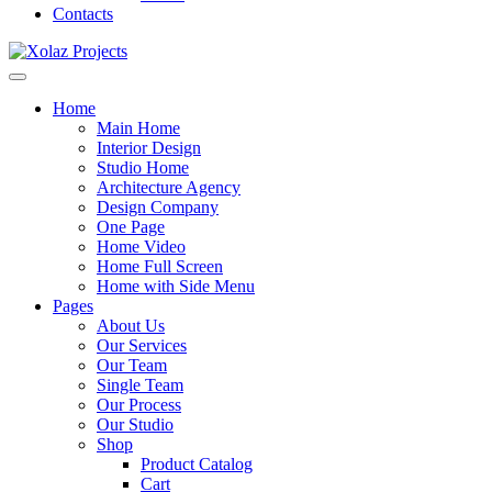
Contacts
Home
Main Home
Interior Design
Studio Home
Architecture Agency
Design Company
One Page
Home Video
Home Full Screen
Home with Side Menu
Pages
About Us
Our Services
Our Team
Single Team
Our Process
Our Studio
Shop
Product Catalog
Cart