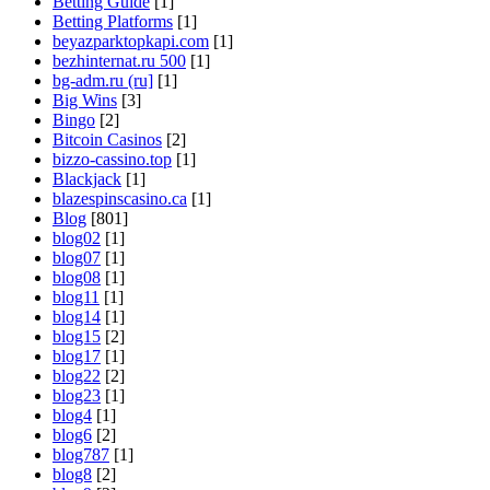
Betting Guide
[1]
Betting Platforms
[1]
beyazparktopkapi.com
[1]
bezhinternat.ru 500
[1]
bg-adm.ru (ru]
[1]
Big Wins
[3]
Bingo
[2]
Bitcoin Casinos
[2]
bizzo-cassino.top
[1]
Blackjack
[1]
blazespinscasino.ca
[1]
Blog
[801]
blog02
[1]
blog07
[1]
blog08
[1]
blog11
[1]
blog14
[1]
blog15
[2]
blog17
[1]
blog22
[2]
blog23
[1]
blog4
[1]
blog6
[2]
blog787
[1]
blog8
[2]