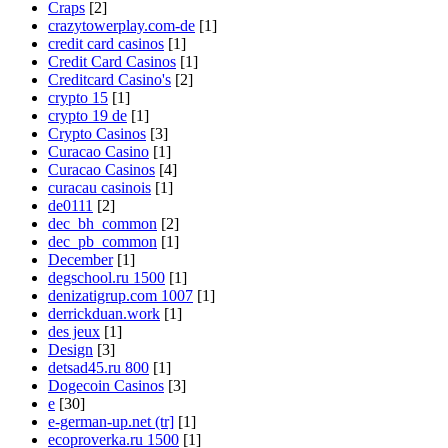
Craps
[2]
crazytowerplay.com-de
[1]
credit card casinos
[1]
Credit Card Casinos
[1]
Creditcard Casino's
[2]
crypto 15
[1]
crypto 19 de
[1]
Crypto Casinos
[3]
Curacao Casino
[1]
Curacao Casinos
[4]
curacau casinois
[1]
de0111
[2]
dec_bh_common
[2]
dec_pb_common
[1]
December
[1]
degschool.ru 1500
[1]
denizatigrup.com 1007
[1]
derrickduan.work
[1]
des jeux
[1]
Design
[3]
detsad45.ru 800
[1]
Dogecoin Casinos
[3]
e
[30]
e-german-up.net (tr]
[1]
ecoproverka.ru 1500
[1]