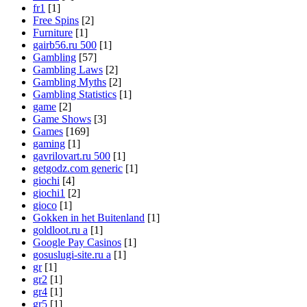
fr1
[1]
Free Spins
[2]
Furniture
[1]
gairb56.ru 500
[1]
Gambling
[57]
Gambling Laws
[2]
Gambling Myths
[2]
Gambling Statistics
[1]
game
[2]
Game Shows
[3]
Games
[169]
gaming
[1]
gavrilovart.ru 500
[1]
getgodz.com generic
[1]
giochi
[4]
giochi1
[2]
gioco
[1]
Gokken in het Buitenland
[1]
goldloot.ru a
[1]
Google Pay Casinos
[1]
gosuslugi-site.ru a
[1]
gr
[1]
gr2
[1]
gr4
[1]
gr5
[1]