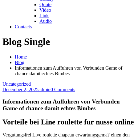
Quote
Video
Link
Audio
Contacts
Blog Single
Home
Blog
Informationen zum Auffuhren von Verbunden Game of
chance damit echtes Bimbes
Uncategorized
December 2, 2025
admin
0 Comments
Informationen zum Auffuhren von Verbunden
Game of chance damit echtes Bimbes
Vorteile bei Line roulette fur nusse online
Vergutungsfrei Live roulette chapeau erwartungsgema? einen den