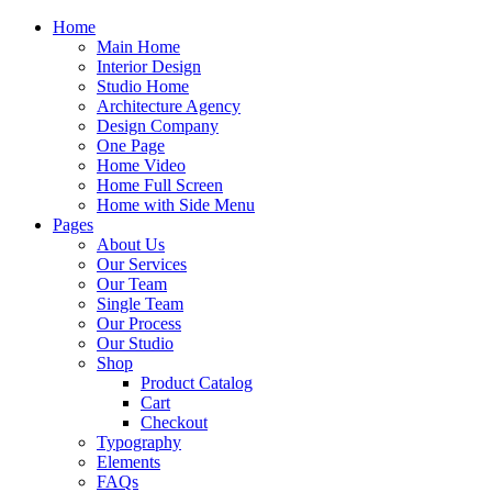
Home
Main Home
Interior Design
Studio Home
Architecture Agency
Design Company
One Page
Home Video
Home Full Screen
Home with Side Menu
Pages
About Us
Our Services
Our Team
Single Team
Our Process
Our Studio
Shop
Product Catalog
Cart
Checkout
Typography
Elements
FAQs