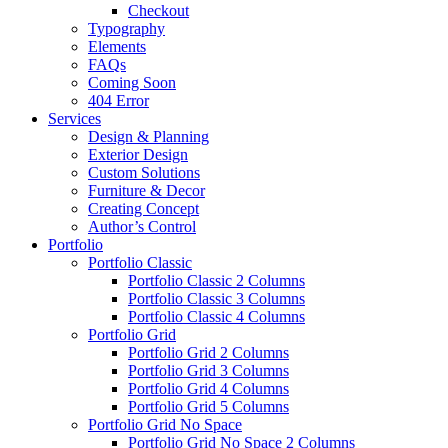
Checkout
Typography
Elements
FAQs
Coming Soon
404 Error
Services
Design & Planning
Exterior Design
Custom Solutions
Furniture & Decor
Creating Concept
Author’s Control
Portfolio
Portfolio Classic
Portfolio Classic 2 Columns
Portfolio Classic 3 Columns
Portfolio Classic 4 Columns
Portfolio Grid
Portfolio Grid 2 Columns
Portfolio Grid 3 Columns
Portfolio Grid 4 Columns
Portfolio Grid 5 Columns
Portfolio Grid No Space
Portfolio Grid No Space 2 Columns