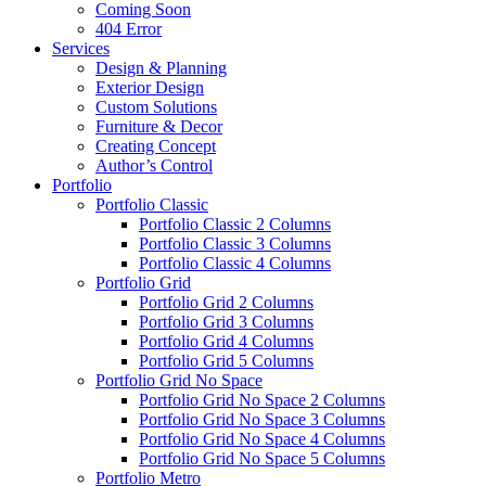
Coming Soon
404 Error
Services
Design & Planning
Exterior Design
Custom Solutions
Furniture & Decor
Creating Concept
Author’s Control
Portfolio
Portfolio Classic
Portfolio Classic 2 Columns
Portfolio Classic 3 Columns
Portfolio Classic 4 Columns
Portfolio Grid
Portfolio Grid 2 Columns
Portfolio Grid 3 Columns
Portfolio Grid 4 Columns
Portfolio Grid 5 Columns
Portfolio Grid No Space
Portfolio Grid No Space 2 Columns
Portfolio Grid No Space 3 Columns
Portfolio Grid No Space 4 Columns
Portfolio Grid No Space 5 Columns
Portfolio Metro