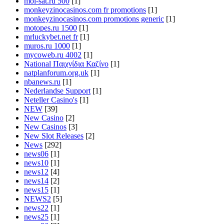
moi-sat.ru 500
[1]
monkeyzinocasinos.com fr promotions
[1]
monkeyzinocasinos.com promotions generic
[1]
motopes.ru 1500
[1]
mrluckybet.net fr
[1]
muros.ru 1000
[1]
mycoweb.ru 4002
[1]
National Παιχνίδια Καζίνο
[1]
natplanforum.org.uk
[1]
nbanews.ru
[1]
Nederlandse Support
[1]
Neteller Casino's
[1]
NEW
[39]
New Casino
[2]
New Casinos
[3]
New Slot Releases
[2]
News
[292]
news06
[1]
news10
[1]
news12
[4]
news14
[2]
news15
[1]
NEWS2
[5]
news22
[1]
news25
[1]