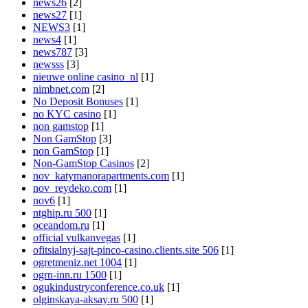
news26
[2]
news27
[1]
NEWS3
[1]
news4
[1]
news787
[3]
newsss
[3]
nieuwe online casino_nl
[1]
nimbnet.com
[2]
No Deposit Bonuses
[1]
no KYC casino
[1]
non gamstop
[1]
Non GamStop
[3]
non GamStop
[1]
Non-GamStop Casinos
[2]
nov_katymanorapartments.com
[1]
nov_reydeko.com
[1]
nov6
[1]
ntghip.ru 500
[1]
oceandom.ru
[1]
official vulkanvegas
[1]
ofitsialnyj-sajt-pinco-casino.clients.site 506
[1]
ogretmeniz.net 1004
[1]
ogrn-inn.ru 1500
[1]
ogukindustryconference.co.uk
[1]
olginskaya-aksay.ru 500
[1]