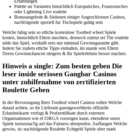
Erfahrungen
Palette an Varianten hinsichtlich Europaisches, Franzosisches
oder Lightning Live roulette
Bonusangebote & Aktionen einiger Angeschlossen Casinos,
nachfolgende speziell fur Tischspiele gultig sein
Welche fahig sein so etliche kostenlose Toothed wheel Spiele
kosten, hinsichtlich Eltern mochten, dennoch zuletzt sei The roulette
table das Spiel, weshalb eres nur minimal Gewinngarantie gibt.
Indem Sie zudem etliche Tipps einhalten, im stande sein Eltern
Deren Gewinnchancen steigern & Ihr Spielerlebnis besser machen.
Hinweis a single: Zum besten geben Die
leser inside seriosen Gangbar Casinos
unter zuhilfenahme von zertifizierten
Roulette Geben
In der Bevorzugung Ihres Toothed wheel Casinos sollen Welche
darauf achten, so ihr Lieferant gunstgewerblerin offizielle
Erlaubniskarte verfugt & Prufzertifikate durch externen
Organisationen wie eCORGA vorzeigen kann, ebendiese unser
Spiele turnusma?ig auf das Fairness uberprufen. Auffangen Welche
gewiss, sic nachfolgende Roulette Echtgeld Spiele uber mark