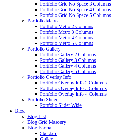
Portfolio Grid No Space 3 Columns
Portfolio Grid No Space 4 Columns
Portfolio Grid No Space 5 Columns
Portfolio Metro
Portfolio Metro 2 Columns
Portfolio Metro 3 Columns
Portfolio Metro 4 Columns
Portfolio Metro 5 Columns
Portfolio Gallery
Portfolio Gallery 2 Columns
Portfolio Gallery 3 Columns
Portfolio Gallery 4 Columns
Portfolio Gallery 5 Columns
Portfolio Overlay Info
Portfolio Overlay Info 2 Columns
Portfolio Overlay Info 3 Columns
Portfolio Overlay Info 4 Columns
Portfolio Slider
Portfolio Slider Wide
Blog
Blog List
Blog Grid Masonry
Blog Format
Standard
Gallery