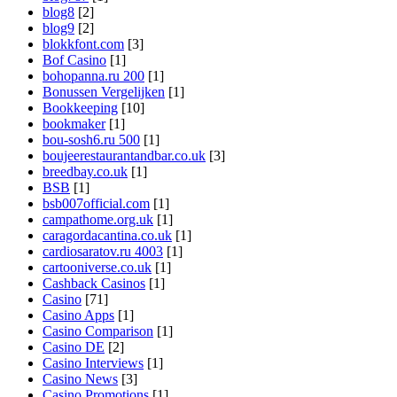
blog8
[2]
blog9
[2]
blokkfont.com
[3]
Bof Casino
[1]
bohopanna.ru 200
[1]
Bonussen Vergelijken
[1]
Bookkeeping
[10]
bookmaker
[1]
bou-sosh6.ru 500
[1]
boujeerestaurantandbar.co.uk
[3]
breedbay.co.uk
[1]
BSB
[1]
bsb007official.com
[1]
campathome.org.uk
[1]
caragordacantina.co.uk
[1]
cardiosaratov.ru 4003
[1]
cartooniverse.co.uk
[1]
Cashback Casinos
[1]
Casino
[71]
Casino Apps
[1]
Casino Comparison
[1]
Casino DE
[2]
Casino Interviews
[1]
Casino News
[3]
Casino Promotions
[1]