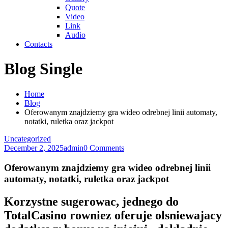
Quote
Video
Link
Audio
Contacts
Blog Single
Home
Blog
Oferowanym znajdziemy gra wideo odrebnej linii automaty,
notatki, ruletka oraz jackpot
Uncategorized
December 2, 2025
admin
0 Comments
Oferowanym znajdziemy gra wideo odrebnej linii
automaty, notatki, ruletka oraz jackpot
Korzystne sugerowac, jednego do
TotalCasino rowniez oferuje olsniewajacy