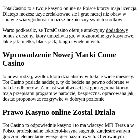
TotalCasino to a twoje kasyno online na Polsce ktorzy maja licencja.
Dlatego mozesz uzyc zrelaksowac sie i grac raczej niz obaw w
sprawie wiarygodnosc i mozesz bezpieczny swoich srodkow.
Warto podkreslic, ze TotalCasino oferuje atrakcyjny
dodatkowy
bonus z uczony
, ktory umozliwia gre w roznorodne gry kasynowe,
takie jak ruletka, black jack, bingo i wiele innych.
Wprowadzenie Nowej Marki Come
Casino
to nowa rodzaj, wzdluz ktora dzialalismy w trakcie wiele miesiecy.
Tot Casino posiada nadzieje, ty do bedzie na pewno odebrane w
trakcie odbiorcow. Zamiast watpliwosci jest gora zgodna ktorzy
maja przepisami program w narodzie, bezpieczna, opracowana jak,
dostac proponowac rozgrywke w dobrym poziomie.
Prawo Kasyno online Zostal Dziala
Tot Casino to odpowiednie kasyno i to ma wlaczyc MF! Teraz a w
Polsce profesjonalne tokoferol-kasyna sugeruje zarejestrowanym
graczom elementarne wersje gier hazardowych. Oferowanym