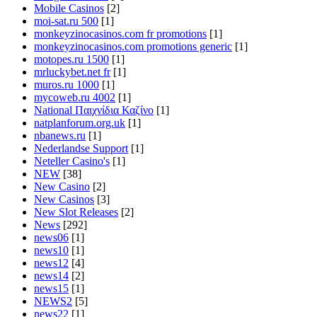
Mobile Casinos
[2]
moi-sat.ru 500
[1]
monkeyzinocasinos.com fr promotions
[1]
monkeyzinocasinos.com promotions generic
[1]
motopes.ru 1500
[1]
mrluckybet.net fr
[1]
muros.ru 1000
[1]
mycoweb.ru 4002
[1]
National Παιχνίδια Καζίνο
[1]
natplanforum.org.uk
[1]
nbanews.ru
[1]
Nederlandse Support
[1]
Neteller Casino's
[1]
NEW
[38]
New Casino
[2]
New Casinos
[3]
New Slot Releases
[2]
News
[292]
news06
[1]
news10
[1]
news12
[4]
news14
[2]
news15
[1]
NEWS2
[5]
news22
[1]