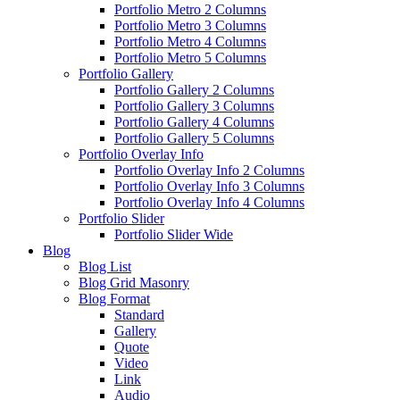
Portfolio Metro 2 Columns
Portfolio Metro 3 Columns
Portfolio Metro 4 Columns
Portfolio Metro 5 Columns
Portfolio Gallery
Portfolio Gallery 2 Columns
Portfolio Gallery 3 Columns
Portfolio Gallery 4 Columns
Portfolio Gallery 5 Columns
Portfolio Overlay Info
Portfolio Overlay Info 2 Columns
Portfolio Overlay Info 3 Columns
Portfolio Overlay Info 4 Columns
Portfolio Slider
Portfolio Slider Wide
Blog
Blog List
Blog Grid Masonry
Blog Format
Standard
Gallery
Quote
Video
Link
Audio