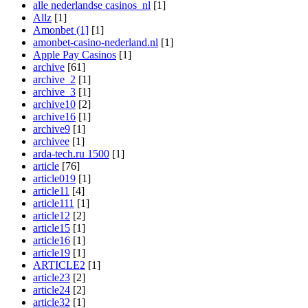
alle nederlandse casinos_nl
[1]
Allz
[1]
Amonbet (1]
[1]
amonbet-casino-nederland.nl
[1]
Apple Pay Casinos
[1]
archive
[61]
archive_2
[1]
archive_3
[1]
archive10
[2]
archive16
[1]
archive9
[1]
archivee
[1]
arda-tech.ru 1500
[1]
article
[76]
article019
[1]
article11
[4]
article111
[1]
article12
[2]
article15
[1]
article16
[1]
article19
[1]
ARTICLE2
[1]
article23
[2]
article24
[2]
article32
[1]