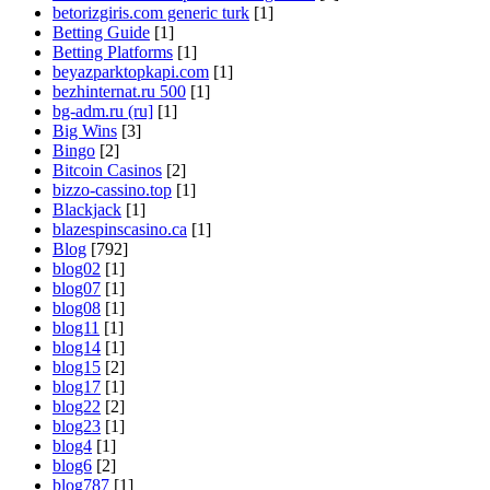
betorizgiris.com generic turk
[1]
Betting Guide
[1]
Betting Platforms
[1]
beyazparktopkapi.com
[1]
bezhinternat.ru 500
[1]
bg-adm.ru (ru]
[1]
Big Wins
[3]
Bingo
[2]
Bitcoin Casinos
[2]
bizzo-cassino.top
[1]
Blackjack
[1]
blazespinscasino.ca
[1]
Blog
[792]
blog02
[1]
blog07
[1]
blog08
[1]
blog11
[1]
blog14
[1]
blog15
[2]
blog17
[1]
blog22
[2]
blog23
[1]
blog4
[1]
blog6
[2]
blog787
[1]