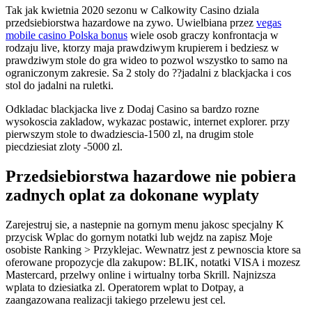
Tak jak kwietnia 2020 sezonu w Calkowity Casino dziala
przedsiebiorstwa hazardowe na zywo. Uwielbiana przez
vegas
mobile casino Polska bonus
wiele osob graczy konfrontacja w
rodzaju live, ktorzy maja prawdziwym krupierem i bedziesz w
prawdziwym stole do gra wideo to pozwol wszystko to samo na
ograniczonym zakresie. Sa 2 stoly do ??jadalni z blackjacka i cos
stol do jadalni na ruletki.
Odkladac blackjacka live z Dodaj Casino sa bardzo rozne
wysokoscia zakladow, wykazac postawic, internet explorer. przy
pierwszym stole to dwadziescia-1500 zl, na drugim stole
piecdziesiat zloty -5000 zl.
Przedsiebiorstwa hazardowe nie pobiera
zadnych oplat za dokonane wyplaty
Zarejestruj sie, a nastepnie na gornym menu jakosc specjalny K
przycisk Wplac do gornym notatki lub wejdz na zapisz Moje
osobiste Ranking > Przyklejac. Wewnatrz jest z pewnoscia ktore sa
oferowane propozycje dla zakupow: BLIK, notatki VISA i mozesz
Mastercard, przelwy online i wirtualny torba Skrill. Najnizsza
wplata to dziesiatka zl. Operatorem wplat to Dotpay, a
zaangazowana realizacji takiego przelewu jest cel.