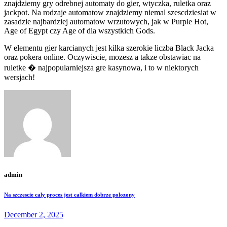
znajdziemy gry odrebnej automaty do gier, wtyczka, ruletka oraz
jackpot. Na rodzaje automatow znajdziemy niemal szescdziesiat w
zasadzie najbardziej automatow wrzutowych, jak w Purple Hot,
Age of Egypt czy Age of dla wszystkich Gods.
W elementu gier karcianych jest kilka szerokie liczba Black Jacka
oraz pokera online. Oczywiscie, mozesz a takze obstawiac na
ruletke � najpopularniejsza gre kasynowa, i to w niektorych
wersjach!
admin
Na szczescie caly proces jest calkiem dobrze polozony
December 2, 2025