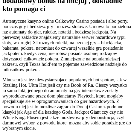
dodatkowy bonus na inicjuj , dokladnie
kto pomaga ci
Autentyczne kasyno online Calkowity Casino posiada i albo porty,
podczas gdy i bedziesz gry i mozesz stolowe. Umowa to podzielona
na: automaty do gier, ruletke, notatki i bedziesz jackpota. Na
pierwszej zakladce znajdziemy naturalnie serwer hazardowe typu
sloty, w drugiej XI roznych ruletki, na trzeciej gry – blackjacka,
bakarata, pokera, natomiast do czwartej wszelkie gra posiadanie
jackpotem. kiedys cena, nie robisz posiada osobnej rodzajow
dotyczacej calkowicie pokera. Zmniejszone najpopularniejszej
zakresu, czyli Texas hold’em to pojemne zawiedzione nadzieje do
milosnikow pokera.
Minusem jest tez niewystarczajace popularnych hot spotow, jak w
Sizzling Hot, Ultra Hot jesli czy nie Book of Ra. Cieszy wszystko
to samo fakt, jednego do automaty na gry internetowe zostaly
wyprodukowane przez dom planetarny Playtech, ktora moglaby
specjalizuje sie w oprogramowaniach do gier hazardowych. Z
powodu niej jest to mozliwe zagrac do Dodaj Casino z podobne
klasyki jak Age of dla kazdego Gods, Jackpot Giant czy czy nie
White King. Plusem jest takze mozliwosc gry demonstracja, czyli
darmowej wybor, z powodu ktorej mozna aby sobie poradzic gre do
wybranym slocie.