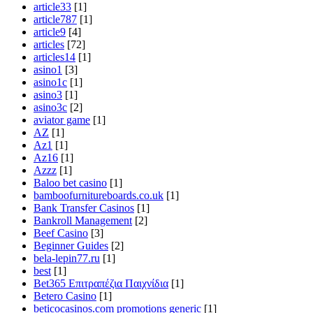
article33
[1]
article787
[1]
article9
[4]
articles
[72]
articles14
[1]
asino1
[3]
asino1c
[1]
asino3
[1]
asino3c
[2]
aviator game
[1]
AZ
[1]
Az1
[1]
Az16
[1]
Azzz
[1]
Baloo bet casino
[1]
bamboofurnitureboards.co.uk
[1]
Bank Transfer Casinos
[1]
Bankroll Management
[2]
Beef Casino
[3]
Beginner Guides
[2]
bela-lepin77.ru
[1]
best
[1]
Bet365 Επιτραπέζια Παιχνίδια
[1]
Betero Casino
[1]
beticocasinos.com promotions generic
[1]