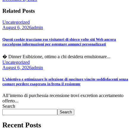
Related Posts
Uncategorized
August 6, 2026
admin
Questi cookie tracciano rso visitatori di sbieco volte siti Web ancora
raccolgono informazioni per ostentare annunci personalizzati
� Dinner Esibizione, ottimo a chi desidera emulsionare...
Uncategorized
August 6, 2026
admin
L’obiettivo e ottimizzare le selezione di suscitare vincite soddisfacenti senza
contare perdere esagerato in fretta il resistente
All’interno di purchessia recensione trovi excretion accertamento
offerto...
Search
Search
Recent Posts