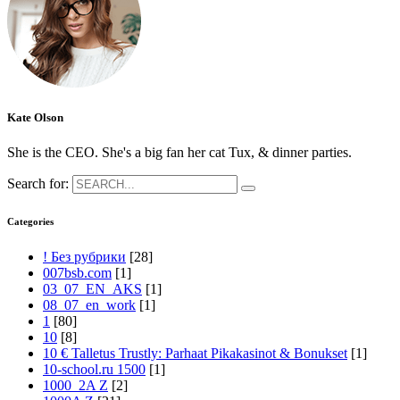
Kate Olson
She is the CEO. She's a big fan her cat Tux, & dinner parties.
Search for:
Categories
! Без рубрики
[28]
007bsb.com
[1]
03_07_EN_AKS
[1]
08_07_en_work
[1]
1
[80]
10
[8]
10 € Talletus Trustly: Parhaat Pikakasinot & Bonukset
[1]
10-school.ru 1500
[1]
1000_2A Z
[2]