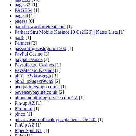
pages32
[1]
PAGES4
[1]
pages6
[1]
pagess
[6]
paradisewarriorretreat.com
[1]
Parhaat Siru Mobile Kasinot 10 € (2026] | Katso Lista
[1]
part6
[1]
Partners
[2]
passport-gosuslugi.ru 1500
[1]
PayPal Casino
[3]
paypal casinos
[2]
Paysafecard Casinos
[1]
Paysafecard Kasinot
[1]
pbn1_e3vkts6gegp
[3]
pbn2_p9ugexr9wh9
[2]
peerpartners-ngo.com a
[1]
pevenseybaylife.co.uk
[2]
phonemonitoringservice.com CZ
[1]
Pin-up AZ
[1]
Pin-up ru
[1]
pinco
[1]
pinco-casino-ofitsialnyj-sajt.clients.site 505
[1]
PinUp AZ
[1]
Piper Spin NL
[1]
Poker
[1]