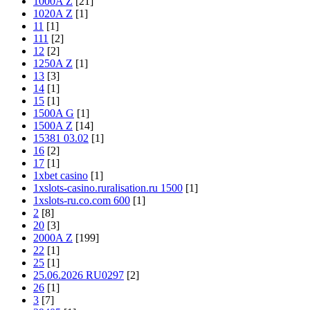
1000A Z
[21]
1020A Z
[1]
11
[1]
111
[2]
12
[2]
1250A Z
[1]
13
[3]
14
[1]
15
[1]
1500A G
[1]
1500A Z
[14]
15381 03.02
[1]
16
[2]
17
[1]
1xbet casino
[1]
1xslots-casino.ruralisation.ru 1500
[1]
1xslots-ru.co.com 600
[1]
2
[8]
20
[3]
2000A Z
[199]
22
[1]
25
[1]
25.06.2026 RU0297
[2]
26
[1]
3
[7]