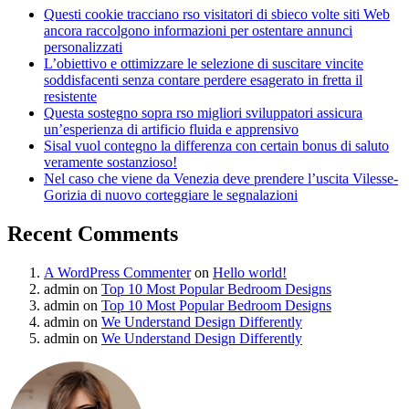
Questi cookie tracciano rso visitatori di sbieco volte siti Web
ancora raccolgono informazioni per ostentare annunci
personalizzati
L’obiettivo e ottimizzare le selezione di suscitare vincite
soddisfacenti senza contare perdere esagerato in fretta il
resistente
Questa sostegno sopra rso migliori sviluppatori assicura
un’esperienza di artificio fluida e apprensivo
Sisal vuol contegno la differenza con certain bonus di saluto
veramente sostanzioso!
Nel caso che viene da Venezia deve prendere l’uscita Vilesse-
Gorizia di nuovo corteggiare le segnalazioni
Recent Comments
A WordPress Commenter
on
Hello world!
admin
on
Top 10 Most Popular Bedroom Designs
admin
on
Top 10 Most Popular Bedroom Designs
admin
on
We Understand Design Differently
admin
on
We Understand Design Differently