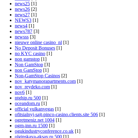
news25
[1]
news26
[2]
news27
[1]
NEWS3
[1]
news4
[1]
news787
[3]
newsss
[3]
nieuwe online casino_nl
[1]
No Deposit Bonuses
[1]
no KYC casino
[1]
non gamstop
[1]
Non GamStop
[3]
non GamStop
[1]
Non-GamStop Casinos
[2]
nov_katymanorapartments.com
[1]
nov_reydeko.com
[1]
nov6
[1]
ntghip.ru 500
[1]
oceandom.ru
[1]
official vulkanvegas
[1]
ofitsialnyj-sajt-pinco-casino.clients.site 506
[1]
ogretmeniz.net 1004
[1]
ogrn-inn.ru 1500
[1]
ogukindustryconference.co.uk
[1]
olginskaya-aksay.ru 500
[1]