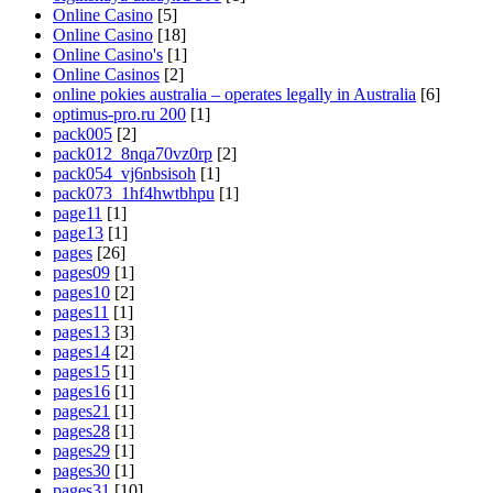
Online Casino
[5]
Online Casino
[18]
Online Casino's
[1]
Online Casinos
[2]
online pokies australia – operates legally in Australia
[6]
optimus-pro.ru 200
[1]
pack005
[2]
pack012_8nqa70vz0rp
[2]
pack054_vj6nbsisoh
[1]
pack073_1hf4hwtbhpu
[1]
page11
[1]
page13
[1]
pages
[26]
pages09
[1]
pages10
[2]
pages11
[1]
pages13
[3]
pages14
[2]
pages15
[1]
pages16
[1]
pages21
[1]
pages28
[1]
pages29
[1]
pages30
[1]
pages31
[10]