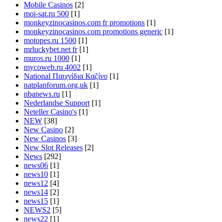
Mobile Casinos
[2]
moi-sat.ru 500
[1]
monkeyzinocasinos.com fr promotions
[1]
monkeyzinocasinos.com promotions generic
[1]
motopes.ru 1500
[1]
mrluckybet.net fr
[1]
muros.ru 1000
[1]
mycoweb.ru 4002
[1]
National Παιχνίδια Καζίνο
[1]
natplanforum.org.uk
[1]
nbanews.ru
[1]
Nederlandse Support
[1]
Neteller Casino's
[1]
NEW
[38]
New Casino
[2]
New Casinos
[3]
New Slot Releases
[2]
News
[292]
news06
[1]
news10
[1]
news12
[4]
news14
[2]
news15
[1]
NEWS2
[5]
news22
[1]