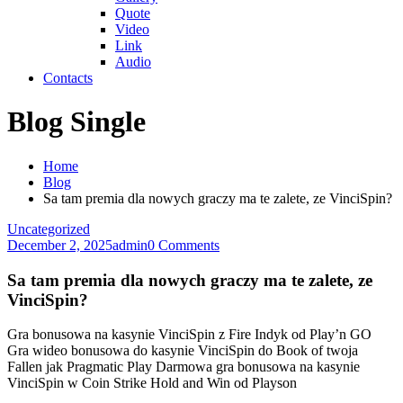
Quote
Video
Link
Audio
Contacts
Blog Single
Home
Blog
Sa tam premia dla nowych graczy ma te zalete, ze VinciSpin?
Uncategorized
December 2, 2025
admin
0 Comments
Sa tam premia dla nowych graczy ma te zalete, ze
VinciSpin?
Gra bonusowa na kasynie VinciSpin z Fire Indyk od Play’n GO
Gra wideo bonusowa do kasynie VinciSpin do Book of twoja
Fallen jak Pragmatic Play Darmowa gra bonusowa na kasynie
VinciSpin w Coin Strike Hold and Win od Playson