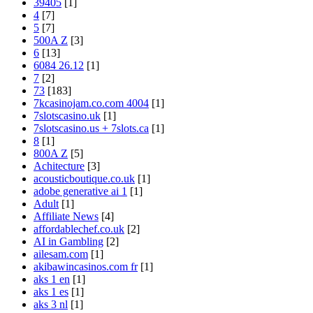
39405
[1]
4
[7]
5
[7]
500A Z
[3]
6
[13]
6084 26.12
[1]
7
[2]
73
[183]
7kcasinojam.co.com 4004
[1]
7slotscasino.uk
[1]
7slotscasino.us + 7slots.ca
[1]
8
[1]
800A Z
[5]
Achitecture
[3]
acousticboutique.co.uk
[1]
adobe generative ai 1
[1]
Adult
[1]
Affiliate News
[4]
affordablechef.co.uk
[2]
AI in Gambling
[2]
ailesam.com
[1]
akibawincasinos.com fr
[1]
aks 1 en
[1]
aks 1 es
[1]
aks 3 nl
[1]