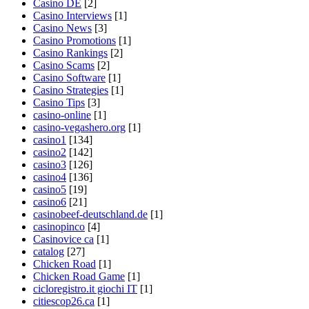
Casino DE
[2]
Casino Interviews
[1]
Casino News
[3]
Casino Promotions
[1]
Casino Rankings
[2]
Casino Scams
[2]
Casino Software
[1]
Casino Strategies
[1]
Casino Tips
[3]
casino-online
[1]
casino-vegashero.org
[1]
casino1
[134]
casino2
[142]
casino3
[126]
casino4
[136]
casino5
[19]
casino6
[21]
casinobeef-deutschland.de
[1]
casinopinco
[4]
Casinovice ca
[1]
catalog
[27]
Chicken Road
[1]
Chicken Road Game
[1]
cicloregistro.it giochi IT
[1]
citiescop26.ca
[1]