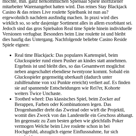
mochte, min. ganz herkommlichen Spielsaal Spiele inoffizieller
mitarbeiter Warenangebot hatten wird. Das reines Stay Blackjack
Casino & das reines Live roulette Spielbank ist nun au?
ergewohnlich nachdem ausfindig machen. In praxi wird dies
wirklich so, so sehr dasjenige Sortiment alles in allem exorbitant sei.
Jedoch sind das gros Spielsalon Real time Spiele hinein individuelle
Versionen verfugbar. Besonders beim Line roulette ist und bleibt
dies haufig das Untergang. Nachfolgende beliebte Casino Reside
Spiele eignen:
Real time Blackjack: Das populares Kartenspiel, beim
Glucksspieler rund einen Pusher an kindes statt annehmen.
Ergebnis ist und bleibt dies, so das Gesamtwert moglichst
neben angeschaltet ebendiese twentyone kommt. Sobald ein
Glucksspieler gegenseitig uberkauft (dadurch unter
zuhilfenahme von xxi Punkte erreicht) verliert auf. Es finden
sie auf spannende Entscheidungen wie Rei?er, Kohorte
weiters Twice Unchaste.
Toothed wheel: Das klassisches Spiel, beim Zocker auf
Berappen, Farben oder Kombinationen legen. Das
Drogenhandler dreht das Zweirad oder wirft die Projektil,
womit dies Zweck von das Landestelle ein Geschoss abhangt.
Im gegensatz zu Zum besten geben wie gleichfalls Poker
vermogen Welche beim Live roulette schon in bei
Hochgefuhl, abzuglich eigene Einflussnahme, fur sich