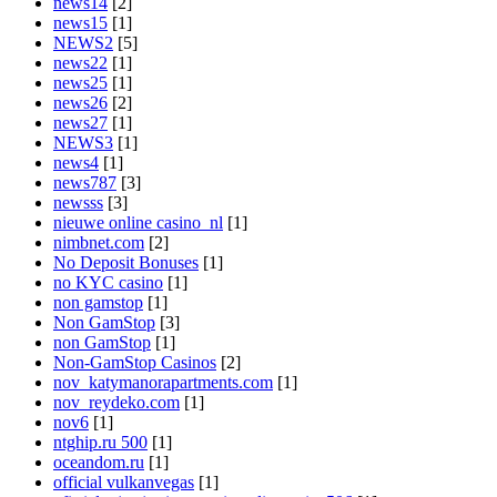
news14
[2]
news15
[1]
NEWS2
[5]
news22
[1]
news25
[1]
news26
[2]
news27
[1]
NEWS3
[1]
news4
[1]
news787
[3]
newsss
[3]
nieuwe online casino_nl
[1]
nimbnet.com
[2]
No Deposit Bonuses
[1]
no KYC casino
[1]
non gamstop
[1]
Non GamStop
[3]
non GamStop
[1]
Non-GamStop Casinos
[2]
nov_katymanorapartments.com
[1]
nov_reydeko.com
[1]
nov6
[1]
ntghip.ru 500
[1]
oceandom.ru
[1]
official vulkanvegas
[1]