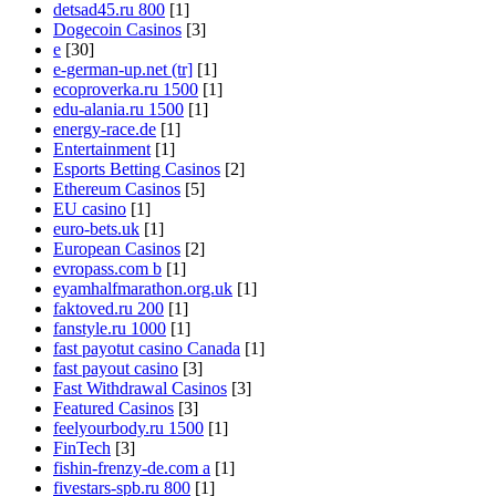
detsad45.ru 800
[1]
Dogecoin Casinos
[3]
e
[30]
e-german-up.net (tr]
[1]
ecoproverka.ru 1500
[1]
edu-alania.ru 1500
[1]
energy-race.de
[1]
Entertainment
[1]
Esports Betting Casinos
[2]
Ethereum Casinos
[5]
EU casino
[1]
euro-bets.uk
[1]
European Casinos
[2]
evropass.com b
[1]
eyamhalfmarathon.org.uk
[1]
faktoved.ru 200
[1]
fanstyle.ru 1000
[1]
fast payotut casino Canada
[1]
fast payout casino
[3]
Fast Withdrawal Casinos
[3]
Featured Casinos
[3]
feelyourbody.ru 1500
[1]
FinTech
[3]
fishin-frenzy-de.com a
[1]
fivestars-spb.ru 800
[1]