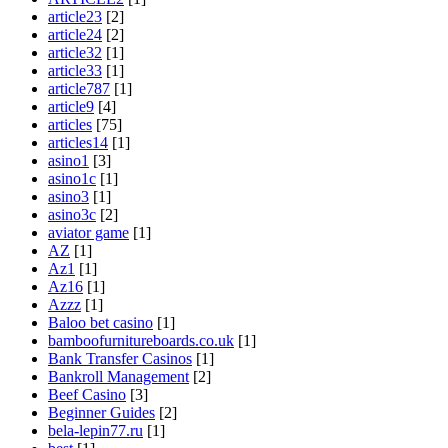
article23
[2]
article24
[2]
article32
[1]
article33
[1]
article787
[1]
article9
[4]
articles
[75]
articles14
[1]
asino1
[3]
asino1c
[1]
asino3
[1]
asino3c
[2]
aviator game
[1]
AZ
[1]
Az1
[1]
Az16
[1]
Azzz
[1]
Baloo bet casino
[1]
bamboofurnitureboards.co.uk
[1]
Bank Transfer Casinos
[1]
Bankroll Management
[2]
Beef Casino
[3]
Beginner Guides
[2]
bela-lepin77.ru
[1]