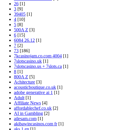
26
[1]
3
[9]
39405
[1]
4
[10]
5
[8]
500A Z
[3]
6
[15]
6084 26.12
[1]
7
[2]
73
[186]
7kcasinojam.co.com 4004
[1]
7slotscasino.uk
[1]
7slotscasino.us + 7slots.ca
[1]
8
[1]
800A Z
[5]
Achitecture
[3]
acousticboutique.co.uk
[1]
adobe generative ai 1
[1]
Adult
[1]
Affiliate News
[4]
affordablechef.co.uk
[2]
AI in Gambling
[2]
ailesam.com
[1]
akibawincasinos.com fr
[1]
aks 1 en
[1]