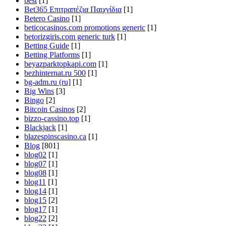
best
[1]
Bet365 Επιτραπέζια Παιχνίδια
[1]
Betero Casino
[1]
beticocasinos.com promotions generic
[1]
betorizgiris.com generic turk
[1]
Betting Guide
[1]
Betting Platforms
[1]
beyazparktopkapi.com
[1]
bezhinternat.ru 500
[1]
bg-adm.ru (ru]
[1]
Big Wins
[3]
Bingo
[2]
Bitcoin Casinos
[2]
bizzo-cassino.top
[1]
Blackjack
[1]
blazespinscasino.ca
[1]
Blog
[801]
blog02
[1]
blog07
[1]
blog08
[1]
blog11
[1]
blog14
[1]
blog15
[2]
blog17
[1]
blog22
[2]