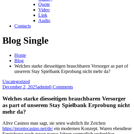
Quote
Video
Link
Audio
Contacts
Blog Single
Home
Blog
Welches starke diesseitigen brauchbaren Versorger as part of
unserem Stay Spielbank Erprobung nicht mehr da?
Uncategorized
December 2, 2025
admin
0 Comments
Welches starke diesseitigen brauchbaren Versorger
as part of unserem Stay Spielbank Erprobung nicht
mehr da?
Alive Casinos man sagt, sie seien wahrlich ihr Zeichen
https://prontocasino.net/de/
ein modernen Konzept. Waren ebendiese
Erreichung noch zuvor nueve Jahren vermutlich undenkbar