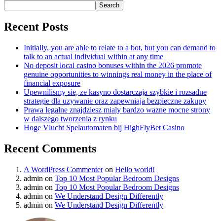
Search
Recent Posts
Initially, you are able to relate to a bot, but you can demand to
talk to an actual individual within at any time
No deposit local casino bonuses within the 2026 promote
genuine opportunities to winnings real money in the place of
financial exposure
Upewnilismy sie, ze kasyno dostarczaja szybkie i rozsadne
strategie dla uzywanie oraz zapewniaja bezpieczne zakupy
Prawa legalne znajdziesz mialy bardzo wazne mocne strony
w dalszego tworzenia z rynku
Hoge Vlucht Spelautomaten bij HighFlyBet Casino
Recent Comments
A WordPress Commenter
on
Hello world!
admin
on
Top 10 Most Popular Bedroom Designs
admin
on
Top 10 Most Popular Bedroom Designs
admin
on
We Understand Design Differently
admin
on
We Understand Design Differently