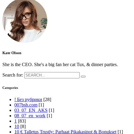
Kate Olson
She is the CEO. She's a big fan her cat Tux, & dinner parties.
Search for:
Categories
! Без рубрики
[28]
007bsb.com
[1]
03_07_EN_AKS
[1]
08_07_en_work
[1]
1
[83]
10
[8]
10 € Talletus Trustly: Parhaat Pikakasinot & Bonukset
[1]