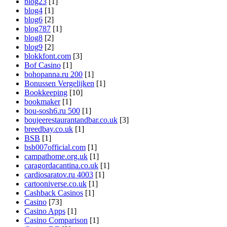
blog23
[1]
blog4
[1]
blog6
[2]
blog787
[1]
blog8
[2]
blog9
[2]
blokkfont.com
[3]
Bof Casino
[1]
bohopanna.ru 200
[1]
Bonussen Vergelijken
[1]
Bookkeeping
[10]
bookmaker
[1]
bou-sosh6.ru 500
[1]
boujeerestaurantandbar.co.uk
[3]
breedbay.co.uk
[1]
BSB
[1]
bsb007official.com
[1]
campathome.org.uk
[1]
caragordacantina.co.uk
[1]
cardiosaratov.ru 4003
[1]
cartooniverse.co.uk
[1]
Cashback Casinos
[1]
Casino
[73]
Casino Apps
[1]
Casino Comparison
[1]