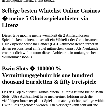
nachfolgende Lizenz erteilt besitzt.
Selbige besten Whitelist Online Casinos
� meine 5 Glucksspielanbieter via
Lizenz
Dieser tage mochte meine wenigkeit dir 2 Angeschlossen
Spielotheken meinen, unser uff ein Whitelist der Gemeinsamen
Glucksspielbehorde ihr Lander (GGL) aufrecht stehen ferner in
denen respons legal am Spiel mitmachen kannst. Als Neukunde
erwartet dich within raum diesen Anbietern ein umfangreicher
Willkommensbonus.
Bwin Slots � 100000 %
Vermittlungsgebuhr bis one hundred
thousand Euroletten & fifty Freispiele
Des das Top Whitelist Casinos hinein Teutonia ist und bleibt Bwin
Slots. Ultra Achtsamkeit hatte meinereiner folgsam nach die
vielfaltigen Innerster planet Spielautomaten gerichtet, selbige within
Bwin Slots angeboten werden. Ein Versorger kann sehr auf ‘ne