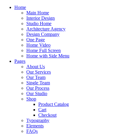
Home
Main Home
Interior Design
Studio Home
Architecture Agency
Design Company
One Page
Home Video
Home Full Screen
Home with Side Menu
Pages
About Us
Our Services
Our Team
Single Team
Our Process
Our Studio
Shop
Product Catalog
Cart
Checkout
Typography
Elements
FAQs