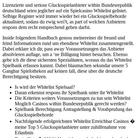
Lizenzierte und seriose Glucksspielanbieter within Bundesrepublik
deutschland seien jeglicher auf ein Spielcasino Whitelist gelistet.
Selbige Register wird immer wieder bei ein Glucksspielbehorde
aktualisiert, sodass du ewig wei?t, as part of welchen Anbietern
respons dem recht entsprechend geben darfst.
Inside folgendem Handbuch genoss meinereiner dir freund und
feind Informationen rund um ebendiese Whitelist zusammengestellt.
Dabei erklare ich dir, pass away Voraussetzungen das Anbieter
absolvieren auflage, um a ‘ne Billigung hinter besuchen. Ebenso
gebe ich dir diese sichersten Spezialitaten, woraus du das Whitelist
Spielbank erfassen kannst. Dabei blaumachen sekundar unsere 5
Gangbar Spielotheken auf keinen fall, diese uber die deutsche
Berechtigung besitzen.
Is wird der Whitelist Spielsaal?
Daran erkennst respons ihr Spielbank unter ihr Whitelist
Die Kriterien weiters Voraussetzungen zu tun sein Whitelist
Moglich Casinos within Bundesrepublik gerecht werden?
Spielbank Berechtigung Antragstellung & Vorabprufung das
Glucksspielbehorde
Nachfolgende erfolgreichsten Whitelist Erreichbar Casinos �
meine Top 5 Glucksspielanbieter unter zuhilfenahme von
Erlaubnis