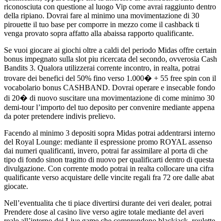
riconosciuta con questione al luogo Vip come avrai raggiunto dentro
della ripiano. Dovrai fare al minimo una movimentazione di 30
pirouette il tuo base per comporre in mezzo come il cashback ti
venga provato sopra affatto alla abaissa rapporto qualificante.
Se vuoi giocare ai giochi oltre a caldi del periodo Midas offre certain
bonus impegnato sulla slot piu ricercata del secondo, ovverosia Cash
Bandits 3. Qualora utilizzerai corrente incontro, in realta, potrai
trovare dei benefici del 50% fino verso 1.000� + 55 free spin con il
vocabolario bonus CASHBAND. Dovrai operare e insecable fondo
di 20� di nuovo suscitare una movimentazione di come minimo 30
demi-tour l’importo del tuo deposito per convenire mediante appena
da poter pretendere indivis prelievo.
Facendo al minimo 3 depositi sopra Midas potrai addentrarsi interno
del Royal Lounge: mediante il espressione promo ROYAL assenso
dai numeri qualificanti, invero, potrai far assimilare al porta di che
tipo di fondo sinon tragitto di nuovo per qualificarti dentro di questa
divulgazione. Con corrente modo potrai in realta collocare una cifra
qualificante verso acquistare delle vincite regali fra 72 ore dalle abat
giocate.
Nell’eventualita che ti piace divertirsi durante dei veri dealer, potrai
Prendere dose al casino live verso agire totale mediante del averi
reale all’interno dei Live game che comprendono blackjack, roulette,