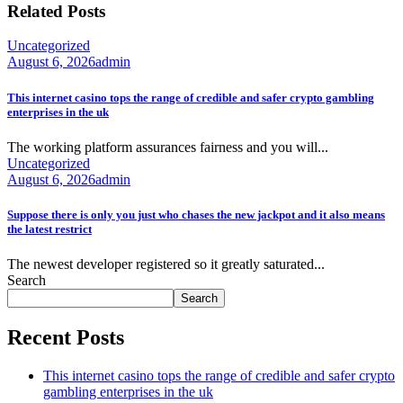
Related Posts
Uncategorized
August 6, 2026
admin
This internet casino tops the range of credible and safer crypto gambling
enterprises in the uk
The working platform assurances fairness and you will...
Uncategorized
August 6, 2026
admin
Suppose there is only you just who chases the new jackpot and it also means
the latest restrict
The newest developer registered so it greatly saturated...
Search
Search
Recent Posts
This internet casino tops the range of credible and safer crypto
gambling enterprises in the uk