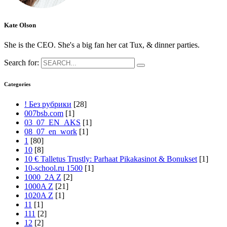
Kate Olson
She is the CEO. She's a big fan her cat Tux, & dinner parties.
Search for:
Categories
! Без рубрики
[28]
007bsb.com
[1]
03_07_EN_AKS
[1]
08_07_en_work
[1]
1
[80]
10
[8]
10 € Talletus Trustly: Parhaat Pikakasinot & Bonukset
[1]
10-school.ru 1500
[1]
1000_2A Z
[2]
1000A Z
[21]
1020A Z
[1]
11
[1]
111
[2]
12
[2]