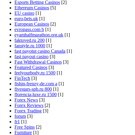
Esports Betting Casinos
[2]
Ethereum Casinos
[5]
EU casino
[1]
euro-bets.uk
[1]
European Casinos
[2]
evropass.com b
[1]
eyamhalfmarathon.org.uk
[1]
faktoved.ru 200
[1]
fanstyle.ru 1000
[1]
fast payotut casino Canada
[1]
fast payout casino
[3]
Fast Withdrawal Casinos
[3]
Featured Casinos
[3]
feelyourbody.ru 1500
[1]
FinTech
[3]
fishin-frenzy-de.com a
[1]
fivestars-spb.ru 800
[1]
florencia-luxe.ru 1500
[1]
Forex News
[3]
Forex Reviews
[2]
Forex Trading
[3]
forum
[3]
fr1
[1]
Free Spins
[2]
Furniture
[1]