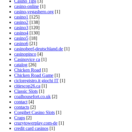
Casino Tips
[3]
casino-online
[1]
casino-vegashero.org
[1]
casino1
[125]
casino2
[138]
casino3
[120]
casino4
[130]
casino5
[18]
casino6
[21]
casinobeef-deutschland.de
[1]
casinopinco
[4]
Casinovice ca
[1]
catalog
[26]
Chicken Road
[1]
Chicken Road Game
[1]
cicloregistro.it giochi IT
[1]
citiescop26.ca
[1]
Classic Slots
[1]
coalhousefort.co.uk
[2]
contact
[4]
contacts
[2]
Corgibet Casino Slots
[1]
Craps
[2]
crazytowerplay.com-de
[1]
credit card casinos
[1]