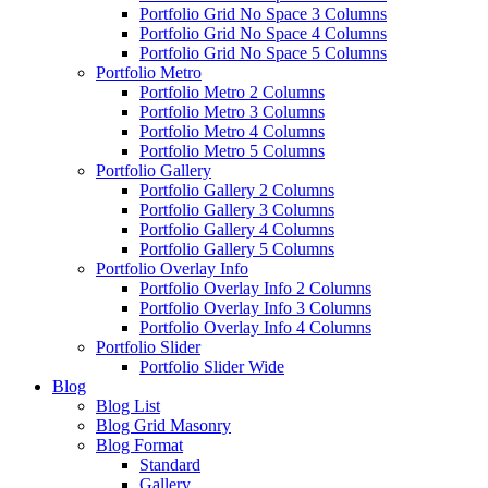
Portfolio Grid No Space 3 Columns
Portfolio Grid No Space 4 Columns
Portfolio Grid No Space 5 Columns
Portfolio Metro
Portfolio Metro 2 Columns
Portfolio Metro 3 Columns
Portfolio Metro 4 Columns
Portfolio Metro 5 Columns
Portfolio Gallery
Portfolio Gallery 2 Columns
Portfolio Gallery 3 Columns
Portfolio Gallery 4 Columns
Portfolio Gallery 5 Columns
Portfolio Overlay Info
Portfolio Overlay Info 2 Columns
Portfolio Overlay Info 3 Columns
Portfolio Overlay Info 4 Columns
Portfolio Slider
Portfolio Slider Wide
Blog
Blog List
Blog Grid Masonry
Blog Format
Standard
Gallery