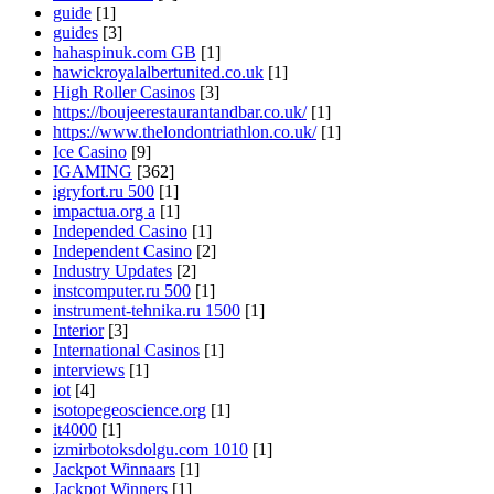
guide
[1]
guides
[3]
hahaspinuk.com GB
[1]
hawickroyalalbertunited.co.uk
[1]
High Roller Casinos
[3]
https://boujeerestaurantandbar.co.uk/
[1]
https://www.thelondontriathlon.co.uk/
[1]
Ice Casino
[9]
IGAMING
[362]
igryfort.ru 500
[1]
impactua.org a
[1]
Independed Casino
[1]
Independent Casino
[2]
Industry Updates
[2]
instcomputer.ru 500
[1]
instrument-tehnika.ru 1500
[1]
Interior
[3]
International Casinos
[1]
interviews
[1]
iot
[4]
isotopegeoscience.org
[1]
it4000
[1]
izmirbotoksdolgu.com 1010
[1]
Jackpot Winnaars
[1]
Jackpot Winners
[1]