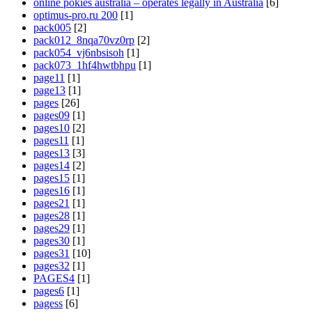
online pokies australia – operates legally in Australia
[6]
optimus-pro.ru 200
[1]
pack005
[2]
pack012_8nqa70vz0rp
[2]
pack054_vj6nbsisoh
[1]
pack073_1hf4hwtbhpu
[1]
page11
[1]
page13
[1]
pages
[26]
pages09
[1]
pages10
[2]
pages11
[1]
pages13
[3]
pages14
[2]
pages15
[1]
pages16
[1]
pages21
[1]
pages28
[1]
pages29
[1]
pages30
[1]
pages31
[10]
pages32
[1]
PAGES4
[1]
pages6
[1]
pagess
[6]