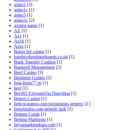
asino1
[3]
asino1c
[1]
asino3
[1]
asino3c
[2]
aviator game
[1]
AZ
[1]
Az1
[1]
Az16
[1]
Azzz
[1]
Baloo bet casino
[1]
bamboofurnitureboards.co.uk
[1]
Bank Transfer Casinos
[1]
Bankroll Management
[2]
Beef Casino
[3]
Beginner Guides
[2]
bela-lepin77.ru
[1]
best
[1]
Bet365 Επιτραπέζια Παιχνίδια
[1]
Betero Casino
[1]
beticocasinos.com promotions generic
[1]
betorizgiris.com generic turk
[1]
Betting Guide
[1]
Betting Platforms
[1]
beyazparktopkapi.com
[1]
bezhinternat.ru 500
[1]