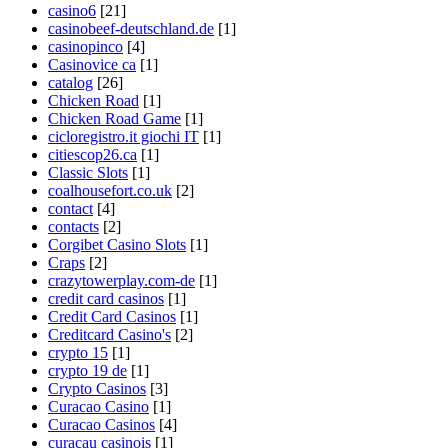
casino6
[21]
casinobeef-deutschland.de
[1]
casinopinco
[4]
Casinovice ca
[1]
catalog
[26]
Chicken Road
[1]
Chicken Road Game
[1]
cicloregistro.it giochi IT
[1]
citiescop26.ca
[1]
Classic Slots
[1]
coalhousefort.co.uk
[2]
contact
[4]
contacts
[2]
Corgibet Casino Slots
[1]
Craps
[2]
crazytowerplay.com-de
[1]
credit card casinos
[1]
Credit Card Casinos
[1]
Creditcard Casino's
[2]
crypto 15
[1]
crypto 19 de
[1]
Crypto Casinos
[3]
Curacao Casino
[1]
Curacao Casinos
[4]
curacau casinois
[1]