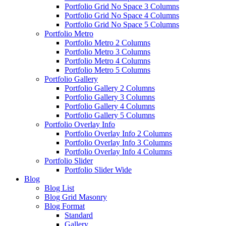
Portfolio Grid No Space 3 Columns
Portfolio Grid No Space 4 Columns
Portfolio Grid No Space 5 Columns
Portfolio Metro
Portfolio Metro 2 Columns
Portfolio Metro 3 Columns
Portfolio Metro 4 Columns
Portfolio Metro 5 Columns
Portfolio Gallery
Portfolio Gallery 2 Columns
Portfolio Gallery 3 Columns
Portfolio Gallery 4 Columns
Portfolio Gallery 5 Columns
Portfolio Overlay Info
Portfolio Overlay Info 2 Columns
Portfolio Overlay Info 3 Columns
Portfolio Overlay Info 4 Columns
Portfolio Slider
Portfolio Slider Wide
Blog
Blog List
Blog Grid Masonry
Blog Format
Standard
Gallery