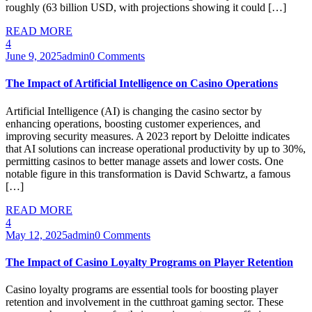
roughly (63 billion USD, with projections showing it could […]
READ MORE
4
June 9, 2025
admin
0 Comments
The Impact of Artificial Intelligence on Casino Operations
Artificial Intelligence (AI) is changing the casino sector by
enhancing operations, boosting customer experiences, and
improving security measures. A 2023 report by Deloitte indicates
that AI solutions can increase operational productivity by up to 30%,
permitting casinos to better manage assets and lower costs. One
notable figure in this transformation is David Schwartz, a famous
[…]
READ MORE
4
May 12, 2025
admin
0 Comments
The Impact of Casino Loyalty Programs on Player Retention
Casino loyalty programs are essential tools for boosting player
retention and involvement in the cutthroat gaming sector. These