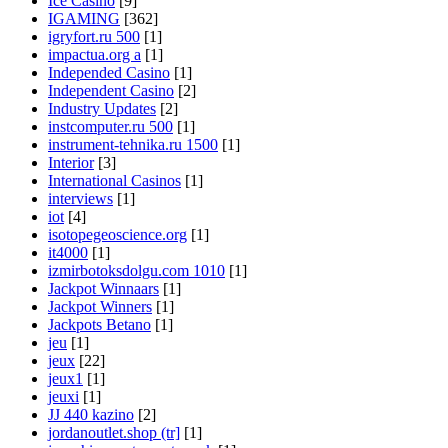
Ice Casino
[9]
IGAMING
[362]
igryfort.ru 500
[1]
impactua.org a
[1]
Independed Casino
[1]
Independent Casino
[2]
Industry Updates
[2]
instcomputer.ru 500
[1]
instrument-tehnika.ru 1500
[1]
Interior
[3]
International Casinos
[1]
interviews
[1]
iot
[4]
isotopegeoscience.org
[1]
it4000
[1]
izmirbotoksdolgu.com 1010
[1]
Jackpot Winnaars
[1]
Jackpot Winners
[1]
Jackpots Betano
[1]
jeu
[1]
jeux
[22]
jeux1
[1]
jeuxi
[1]
JJ 440 kazino
[2]
jordanoutlet.shop (tr]
[1]