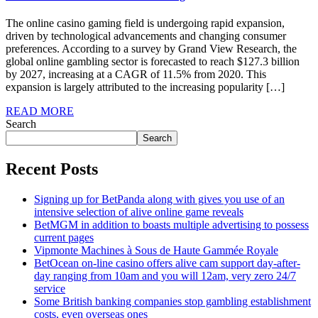
The online casino gaming field is undergoing rapid expansion,
driven by technological advancements and changing consumer
preferences. According to a survey by Grand View Research, the
global online gambling sector is forecasted to reach $127.3 billion
by 2027, increasing at a CAGR of 11.5% from 2020. This
expansion is largely attributed to the increasing popularity […]
READ MORE
Search
Search
Recent Posts
Signing up for BetPanda along with gives you use of an
intensive selection of alive online game reveals
BetMGM in addition to boasts multiple advertising to possess
current pages
Vipmonte Machines à Sous de Haute Gammée Royale
BetOcean on-line casino offers alive cam support day-after-
day ranging from 10am and you will 12am, very zero 24/7
service
Some British banking companies stop gambling establishment
costs, even overseas ones