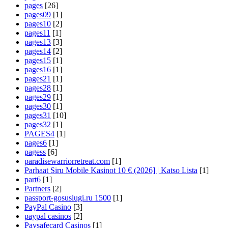
pages
[26]
pages09
[1]
pages10
[2]
pages11
[1]
pages13
[3]
pages14
[2]
pages15
[1]
pages16
[1]
pages21
[1]
pages28
[1]
pages29
[1]
pages30
[1]
pages31
[10]
pages32
[1]
PAGES4
[1]
pages6
[1]
pagess
[6]
paradisewarriorretreat.com
[1]
Parhaat Siru Mobile Kasinot 10 € (2026] | Katso Lista
[1]
part6
[1]
Partners
[2]
passport-gosuslugi.ru 1500
[1]
PayPal Casino
[3]
paypal casinos
[2]
Paysafecard Casinos
[1]