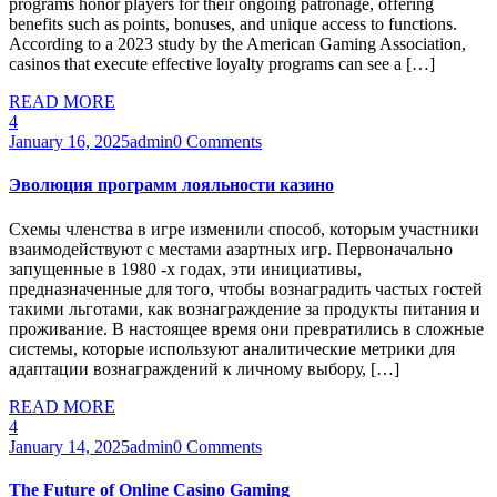
programs honor players for their ongoing patronage, offering
benefits such as points, bonuses, and unique access to functions.
According to a 2023 study by the American Gaming Association,
casinos that execute effective loyalty programs can see a […]
READ MORE
4
January 16, 2025
admin
0 Comments
Эволюция программ лояльности казино
Схемы членства в игре изменили способ, которым участники
взаимодействуют с местами азартных игр. Первоначально
запущенные в 1980 -х годах, эти инициативы,
предназначенные для того, чтобы вознаградить частых гостей
такими льготами, как вознаграждение за продукты питания и
проживание. В настоящее время они превратились в сложные
системы, которые используют аналитические метрики для
адаптации вознаграждений к личному выбору, […]
READ MORE
4
January 14, 2025
admin
0 Comments
The Future of Online Casino Gaming