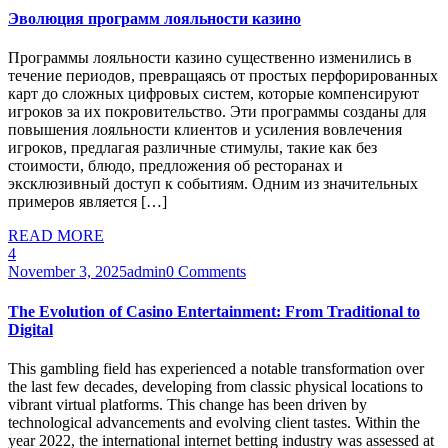
Эволюция программ лояльности казино
Программы лояльности казино существенно изменились в
течение периодов, превращаясь от простых перфорированных
карт до сложных цифровых систем, которые компенсируют
игроков за их покровительство. Эти программы созданы для
повышения лояльности клиентов и усиления вовлечения
игроков, предлагая различные стимулы, такие как без
стоимости, блюдо, предложения об ресторанах и
эксклюзивный доступ к событиям. Одним из значительных
примеров является […]
READ MORE
4
November 3, 2025
admin
0 Comments
The Evolution of Casino Entertainment: From Traditional to
Digital
This gambling field has experienced a notable transformation over
the last few decades, developing from classic physical locations to
vibrant virtual platforms. This change has been driven by
technological advancements and evolving client tastes. Within the
year 2022, the international internet betting industry was assessed at