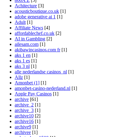
800A Z
[5]
Achitecture
[3]
acousticboutique.co.uk
[1]
adobe generative ai 1
[1]
Adult
[1]
Affiliate News
[4]
affordablechef.co.uk
[2]
AI in Gambling
[2]
ailesam.com
[1]
akibawincasinos.com fr
[1]
aks 1 en
[1]
aks 1 es
[1]
aks 3 nl
[1]
alle nederlandse casinos_nl
[1]
Allz
[1]
Amonbet (1]
[1]
amonbet-casino-nederland.nl
[1]
Apple Pay Casinos
[1]
archive
[61]
archive_2
[1]
archive_3
[1]
archive10
[2]
archive16
[1]
archive9
[1]
archivee
[1]