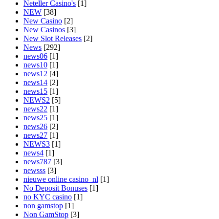
Neteller Casino's
[1]
NEW
[38]
New Casino
[2]
New Casinos
[3]
New Slot Releases
[2]
News
[292]
news06
[1]
news10
[1]
news12
[4]
news14
[2]
news15
[1]
NEWS2
[5]
news22
[1]
news25
[1]
news26
[2]
news27
[1]
NEWS3
[1]
news4
[1]
news787
[3]
newsss
[3]
nieuwe online casino_nl
[1]
No Deposit Bonuses
[1]
no KYC casino
[1]
non gamstop
[1]
Non GamStop
[3]