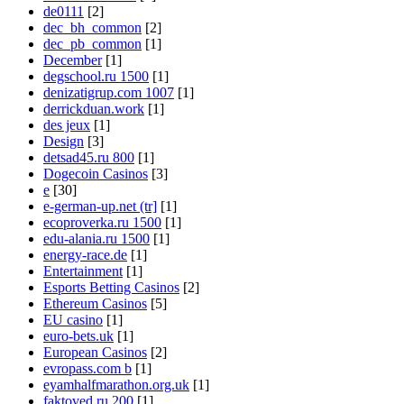
de0111
[2]
dec_bh_common
[2]
dec_pb_common
[1]
December
[1]
degschool.ru 1500
[1]
denizatigrup.com 1007
[1]
derrickduan.work
[1]
des jeux
[1]
Design
[3]
detsad45.ru 800
[1]
Dogecoin Casinos
[3]
e
[30]
e-german-up.net (tr]
[1]
ecoproverka.ru 1500
[1]
edu-alania.ru 1500
[1]
energy-race.de
[1]
Entertainment
[1]
Esports Betting Casinos
[2]
Ethereum Casinos
[5]
EU casino
[1]
euro-bets.uk
[1]
European Casinos
[2]
evropass.com b
[1]
eyamhalfmarathon.org.uk
[1]
faktoved.ru 200
[1]