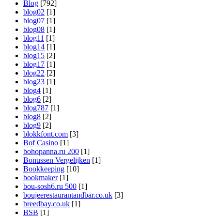
Blog
[792]
blog02
[1]
blog07
[1]
blog08
[1]
blog11
[1]
blog14
[1]
blog15
[2]
blog17
[1]
blog22
[2]
blog23
[1]
blog4
[1]
blog6
[2]
blog787
[1]
blog8
[2]
blog9
[2]
blokkfont.com
[3]
Bof Casino
[1]
bohopanna.ru 200
[1]
Bonussen Vergelijken
[1]
Bookkeeping
[10]
bookmaker
[1]
bou-sosh6.ru 500
[1]
boujeerestaurantandbar.co.uk
[3]
breedbay.co.uk
[1]
BSB
[1]