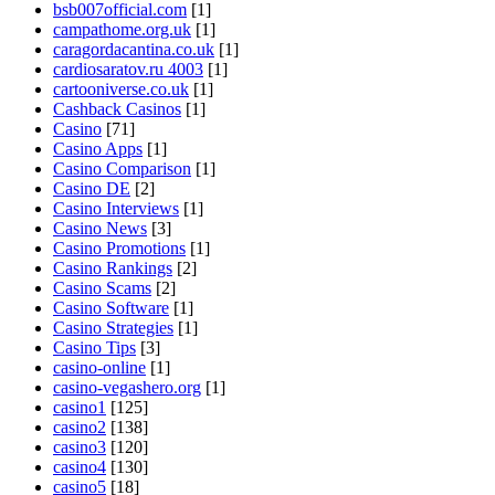
bsb007official.com
[1]
campathome.org.uk
[1]
caragordacantina.co.uk
[1]
cardiosaratov.ru 4003
[1]
cartooniverse.co.uk
[1]
Cashback Casinos
[1]
Casino
[71]
Casino Apps
[1]
Casino Comparison
[1]
Casino DE
[2]
Casino Interviews
[1]
Casino News
[3]
Casino Promotions
[1]
Casino Rankings
[2]
Casino Scams
[2]
Casino Software
[1]
Casino Strategies
[1]
Casino Tips
[3]
casino-online
[1]
casino-vegashero.org
[1]
casino1
[125]
casino2
[138]
casino3
[120]
casino4
[130]
casino5
[18]