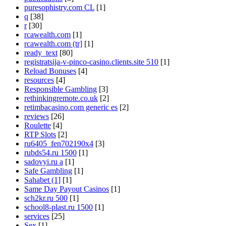
puresophistry.com CL
[1]
q
[38]
r
[30]
rcawealth.com
[1]
rcawealth.com (tr]
[1]
ready_text
[80]
registratsija-v-pinco-casino.clients.site 510
[1]
Reload Bonuses
[4]
resources
[4]
Responsible Gambling
[3]
rethinkingremote.co.uk
[2]
retimbacasino.com generic es
[2]
reviews
[26]
Roulette
[4]
RTP Slots
[2]
ru6405_fen702190x4
[3]
rubds54.ru 1500
[1]
sadovyi.ru a
[1]
Safe Gambling
[1]
Sahabet (1]
[1]
Same Day Payout Casinos
[1]
sch2kr.ru 500
[1]
school8-plast.ru 1500
[1]
services
[25]
Sex
[1]