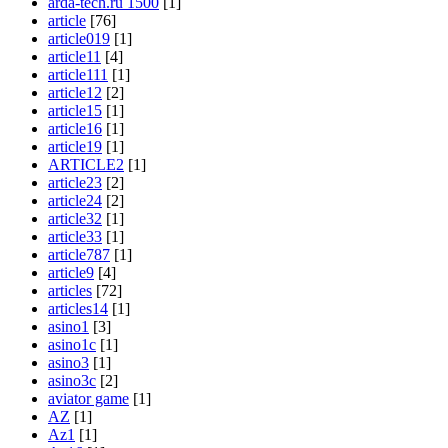
arda-tech.ru 1500
[1]
article
[76]
article019
[1]
article11
[4]
article111
[1]
article12
[2]
article15
[1]
article16
[1]
article19
[1]
ARTICLE2
[1]
article23
[2]
article24
[2]
article32
[1]
article33
[1]
article787
[1]
article9
[4]
articles
[72]
articles14
[1]
asino1
[3]
asino1c
[1]
asino3
[1]
asino3c
[2]
aviator game
[1]
AZ
[1]
Az1
[1]