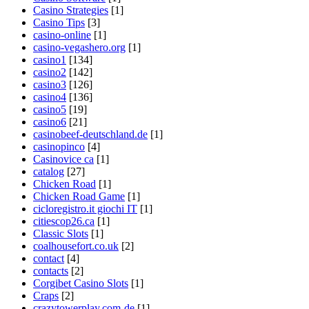
Casino Strategies
[1]
Casino Tips
[3]
casino-online
[1]
casino-vegashero.org
[1]
casino1
[134]
casino2
[142]
casino3
[126]
casino4
[136]
casino5
[19]
casino6
[21]
casinobeef-deutschland.de
[1]
casinopinco
[4]
Casinovice ca
[1]
catalog
[27]
Chicken Road
[1]
Chicken Road Game
[1]
cicloregistro.it giochi IT
[1]
citiescop26.ca
[1]
Classic Slots
[1]
coalhousefort.co.uk
[2]
contact
[4]
contacts
[2]
Corgibet Casino Slots
[1]
Craps
[2]
crazytowerplay.com-de
[1]