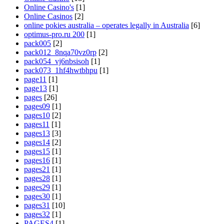
Online Casino's
[1]
Online Casinos
[2]
online pokies australia – operates legally in Australia
[6]
optimus-pro.ru 200
[1]
pack005
[2]
pack012_8nqa70vz0rp
[2]
pack054_vj6nbsisoh
[1]
pack073_1hf4hwtbhpu
[1]
page11
[1]
page13
[1]
pages
[26]
pages09
[1]
pages10
[2]
pages11
[1]
pages13
[3]
pages14
[2]
pages15
[1]
pages16
[1]
pages21
[1]
pages28
[1]
pages29
[1]
pages30
[1]
pages31
[10]
pages32
[1]
PAGES4
[1]