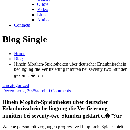
Quote
Video
Link
Audio
Contacts
Blog Single
Home
Blog
Hinein Moglich-Spielotheken uber deutscher Erlaubnisschein
bedingung die Verifizierung inmitten bei seventy-two Stunden
geklart ci�”?ur
Uncategorized
December 2, 2025
admin
0 Comments
Hinein Moglich-Spielotheken uber deutscher
Erlaubnisschein bedingung die Verifizierung
inmitten bei seventy-two Stunden geklart ci�”?ur
Welche person mit vergnugen progressive Hauptpreis Spiele spielt,