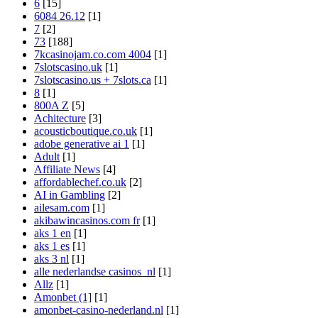
6
[15]
6084 26.12
[1]
7
[2]
73
[188]
7kcasinojam.co.com 4004
[1]
7slotscasino.uk
[1]
7slotscasino.us + 7slots.ca
[1]
8
[1]
800A Z
[5]
Achitecture
[3]
acousticboutique.co.uk
[1]
adobe generative ai 1
[1]
Adult
[1]
Affiliate News
[4]
affordablechef.co.uk
[2]
AI in Gambling
[2]
ailesam.com
[1]
akibawincasinos.com fr
[1]
aks 1 en
[1]
aks 1 es
[1]
aks 3 nl
[1]
alle nederlandse casinos_nl
[1]
Allz
[1]
Amonbet (1]
[1]
amonbet-casino-nederland.nl
[1]