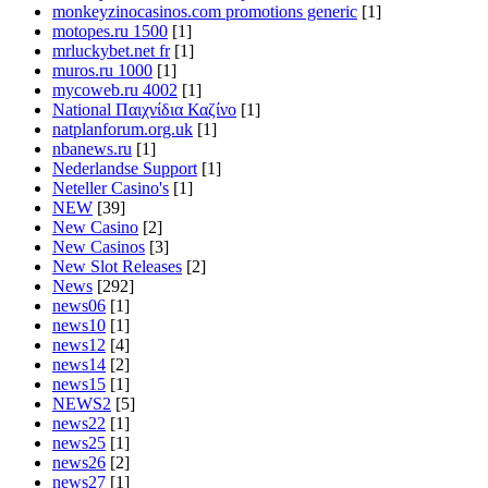
monkeyzinocasinos.com promotions generic
[1]
motopes.ru 1500
[1]
mrluckybet.net fr
[1]
muros.ru 1000
[1]
mycoweb.ru 4002
[1]
National Παιχνίδια Καζίνο
[1]
natplanforum.org.uk
[1]
nbanews.ru
[1]
Nederlandse Support
[1]
Neteller Casino's
[1]
NEW
[39]
New Casino
[2]
New Casinos
[3]
New Slot Releases
[2]
News
[292]
news06
[1]
news10
[1]
news12
[4]
news14
[2]
news15
[1]
NEWS2
[5]
news22
[1]
news25
[1]
news26
[2]
news27
[1]