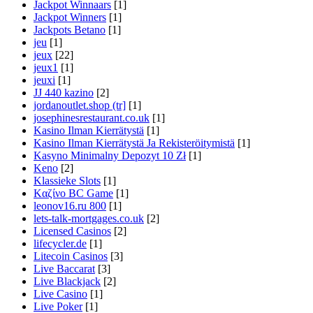
Jackpot Winnaars
[1]
Jackpot Winners
[1]
Jackpots Betano
[1]
jeu
[1]
jeux
[22]
jeux1
[1]
jeuxi
[1]
JJ 440 kazino
[2]
jordanoutlet.shop (tr]
[1]
josephinesrestaurant.co.uk
[1]
Kasino Ilman Kierrätystä
[1]
Kasino Ilman Kierrätystä Ja Rekisteröitymistä
[1]
Kasyno Minimalny Depozyt 10 Zł
[1]
Keno
[2]
Klassieke Slots
[1]
Kαζίνο BC Game
[1]
leonov16.ru 800
[1]
lets-talk-mortgages.co.uk
[2]
Licensed Casinos
[2]
lifecycler.de
[1]
Litecoin Casinos
[3]
Live Baccarat
[3]
Live Blackjack
[2]
Live Casino
[1]
Live Poker
[1]