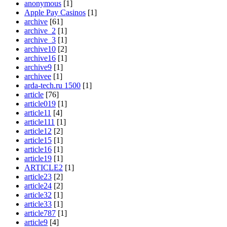
anonymous
[1]
Apple Pay Casinos
[1]
archive
[61]
archive_2
[1]
archive_3
[1]
archive10
[2]
archive16
[1]
archive9
[1]
archivee
[1]
arda-tech.ru 1500
[1]
article
[76]
article019
[1]
article11
[4]
article111
[1]
article12
[2]
article15
[1]
article16
[1]
article19
[1]
ARTICLE2
[1]
article23
[2]
article24
[2]
article32
[1]
article33
[1]
article787
[1]
article9
[4]