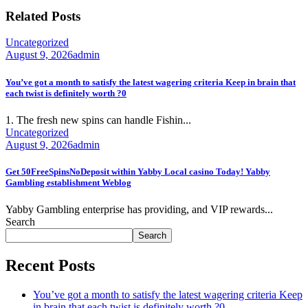
Related Posts
Uncategorized
August 9, 2026
admin
You’ve got a month to satisfy the latest wagering criteria Keep in brain that
each twist is definitely worth ?0
1. The fresh new spins can handle Fishin...
Uncategorized
August 9, 2026
admin
Get 50FreeSpinsNoDeposit within Yabby Local casino Today! Yabby
Gambling establishment Weblog
Yabby Gambling enterprise has providing, and VIP rewards...
Search
Search
Recent Posts
You’ve got a month to satisfy the latest wagering criteria Keep
in brain that each twist is definitely worth ?0