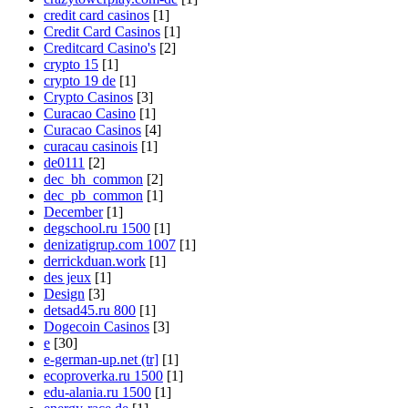
credit card casinos
[1]
Credit Card Casinos
[1]
Creditcard Casino's
[2]
crypto 15
[1]
crypto 19 de
[1]
Crypto Casinos
[3]
Curacao Casino
[1]
Curacao Casinos
[4]
curacau casinois
[1]
de0111
[2]
dec_bh_common
[2]
dec_pb_common
[1]
December
[1]
degschool.ru 1500
[1]
denizatigrup.com 1007
[1]
derrickduan.work
[1]
des jeux
[1]
Design
[3]
detsad45.ru 800
[1]
Dogecoin Casinos
[3]
e
[30]
e-german-up.net (tr]
[1]
ecoproverka.ru 1500
[1]
edu-alania.ru 1500
[1]