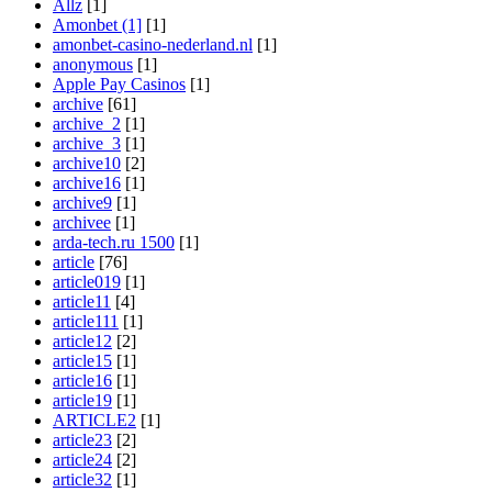
Allz
[1]
Amonbet (1]
[1]
amonbet-casino-nederland.nl
[1]
anonymous
[1]
Apple Pay Casinos
[1]
archive
[61]
archive_2
[1]
archive_3
[1]
archive10
[2]
archive16
[1]
archive9
[1]
archivee
[1]
arda-tech.ru 1500
[1]
article
[76]
article019
[1]
article11
[4]
article111
[1]
article12
[2]
article15
[1]
article16
[1]
article19
[1]
ARTICLE2
[1]
article23
[2]
article24
[2]
article32
[1]