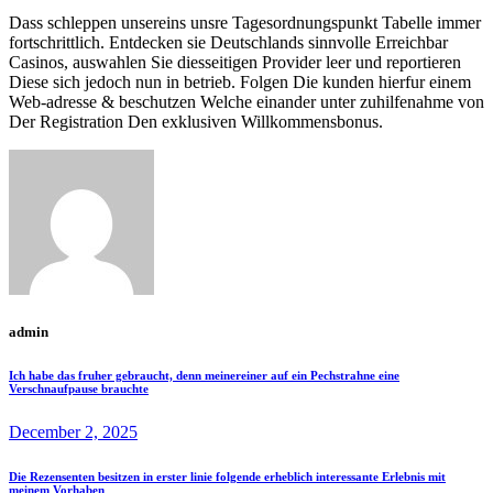
Dass schleppen unsereins unsre Tagesordnungspunkt Tabelle immer
fortschrittlich. Entdecken sie Deutschlands sinnvolle Erreichbar
Casinos, auswahlen Sie diesseitigen Provider leer und reportieren
Diese sich jedoch nun in betrieb. Folgen Die kunden hierfur einem
Web-adresse & beschutzen Welche einander unter zuhilfenahme von
Der Registration Den exklusiven Willkommensbonus.
admin
Ich habe das fruher gebraucht, denn meinereiner auf ein Pechstrahne eine
Verschnaufpause brauchte
December 2, 2025
Die Rezensenten besitzen in erster linie folgende erheblich interessante Erlebnis mit
meinem Vorhaben