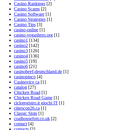
Casino Rankings
[2]
Casino Scams
[2]
Casino Software
[1]
Casino Strategies
[1]
Casino Tips
[3]
casino-online
[1]
casino-vegashero.org
[1]
casino1
[134]
casino2
[142]
casino3
[126]
casino4
[136]
casino5
[19]
casino6
[21]
casinobeef-deutschland.de
[1]
casinopinco
[4]
Casinovice ca
[1]
catalog
[27]
Chicken Road
[1]
Chicken Road Game
[1]
cicloregistro.it giochi IT
[1]
citiescop26.ca
[1]
Classic Slots
[1]
coalhousefort.co.uk
[2]
contact
[4]
contacts
[2]