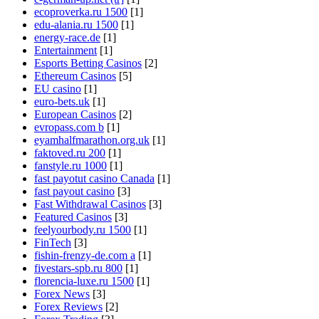
ecoproverka.ru 1500
[1]
edu-alania.ru 1500
[1]
energy-race.de
[1]
Entertainment
[1]
Esports Betting Casinos
[2]
Ethereum Casinos
[5]
EU casino
[1]
euro-bets.uk
[1]
European Casinos
[2]
evropass.com b
[1]
eyamhalfmarathon.org.uk
[1]
faktoved.ru 200
[1]
fanstyle.ru 1000
[1]
fast payotut casino Canada
[1]
fast payout casino
[3]
Fast Withdrawal Casinos
[3]
Featured Casinos
[3]
feelyourbody.ru 1500
[1]
FinTech
[3]
fishin-frenzy-de.com a
[1]
fivestars-spb.ru 800
[1]
florencia-luxe.ru 1500
[1]
Forex News
[3]
Forex Reviews
[2]