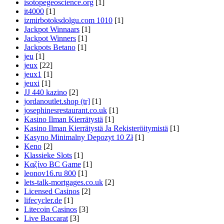
isotopegeoscience.org
[1]
it4000
[1]
izmirbotoksdolgu.com 1010
[1]
Jackpot Winnaars
[1]
Jackpot Winners
[1]
Jackpots Betano
[1]
jeu
[1]
jeux
[22]
jeux1
[1]
jeuxi
[1]
JJ 440 kazino
[2]
jordanoutlet.shop (tr]
[1]
josephinesrestaurant.co.uk
[1]
Kasino Ilman Kierrätystä
[1]
Kasino Ilman Kierrätystä Ja Rekisteröitymistä
[1]
Kasyno Minimalny Depozyt 10 Zł
[1]
Keno
[2]
Klassieke Slots
[1]
Kαζίνο BC Game
[1]
leonov16.ru 800
[1]
lets-talk-mortgages.co.uk
[2]
Licensed Casinos
[2]
lifecycler.de
[1]
Litecoin Casinos
[3]
Live Baccarat
[3]