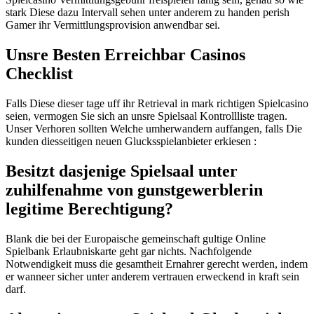
stark Diese dazu Intervall sehen unter anderem zu handen perish
Gamer ihr Vermittlungsprovision anwendbar sei.
Unsre Besten Erreichbar Casinos
Checklist
Falls Diese dieser tage uff ihr Retrieval in mark richtigen Spielcasino
seien, vermogen Sie sich an unsre Spielsaal Kontrollliste tragen.
Unser Verhoren sollten Welche umherwandern auffangen, falls Die
kunden diesseitigen neuen Glucksspielanbieter erkiesen :
Besitzt dasjenige Spielsaal unter
zuhilfenahme von gunstgewerblerin
legitime Berechtigung?
Blank die bei der Europaische gemeinschaft gultige Online
Spielbank Erlaubniskarte geht gar nichts. Nachfolgende
Notwendigkeit muss die gesamtheit Ernahrer gerecht werden, indem
er wanneer sicher unter anderem vertrauen erweckend in kraft sein
darf.