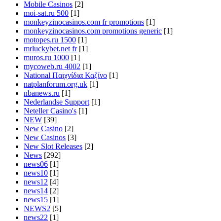
Mobile Casinos
[2]
moi-sat.ru 500
[1]
monkeyzinocasinos.com fr promotions
[1]
monkeyzinocasinos.com promotions generic
[1]
motopes.ru 1500
[1]
mrluckybet.net fr
[1]
muros.ru 1000
[1]
mycoweb.ru 4002
[1]
National Παιχνίδια Καζίνο
[1]
natplanforum.org.uk
[1]
nbanews.ru
[1]
Nederlandse Support
[1]
Neteller Casino's
[1]
NEW
[39]
New Casino
[2]
New Casinos
[3]
New Slot Releases
[2]
News
[292]
news06
[1]
news10
[1]
news12
[4]
news14
[2]
news15
[1]
NEWS2
[5]
news22
[1]