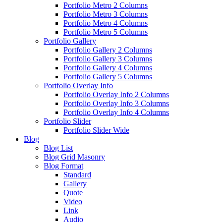
Portfolio Metro 2 Columns
Portfolio Metro 3 Columns
Portfolio Metro 4 Columns
Portfolio Metro 5 Columns
Portfolio Gallery
Portfolio Gallery 2 Columns
Portfolio Gallery 3 Columns
Portfolio Gallery 4 Columns
Portfolio Gallery 5 Columns
Portfolio Overlay Info
Portfolio Overlay Info 2 Columns
Portfolio Overlay Info 3 Columns
Portfolio Overlay Info 4 Columns
Portfolio Slider
Portfolio Slider Wide
Blog
Blog List
Blog Grid Masonry
Blog Format
Standard
Gallery
Quote
Video
Link
Audio