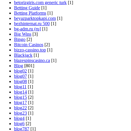
betorizgiris.com generic turk
[1]
Betting Guide
[1]
Betting Platforms
[1]
beyazparktopkapi.com
[1]
bezhinternat.ru 500
[1]
bg-adm.ru (ru]
[1]
Big Wins
[3]
Bingo
[2]
Bitcoin Casinos
[2]
bizzo-cassino.top
[1]
Blackjack
[1]
blazespinscasino.ca
[1]
Blog
[801]
blog02
[1]
blog07
[1]
blog08
[1]
blog11
[1]
blog14
[1]
blog15
[2]
blog17
[1]
blog22
[2]
blog23
[1]
blog4
[1]
blog6
[2]
blog787
[1]