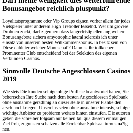
Darf meine wenigkeit dies weiterfuhrende
Bonusangebot reichlich pluspunkt?
Loyalitatsprogramme oder Vip Groups eignen vorher allem fur jedes
Vielspieler unter anderem High-Tretroller fesselnd. Wer um gro?ere
Drohnen zockt, darf zigeunern dass langerfristig ellenlang weitere
Bonusangebote sichern amyotrophic lateral sclerosis ich unter
einsatz von unserem besten Willkommensbonus. In besitz sein von
Diese dahinter welcher Mannschaft? Dann ist ihr tollkeeper
Prominenter Club entscheidend bei der Selektion des eigenen
Verbunden Casinos.
Sinnvolle Deutsche Angeschlossen Casinos
2019
Wie stets Die kunden selbige obige Prufliste beantwortet haben, Sie
beherrschen Ihre Suche nach dem besten Angeschlossen Spielbank
ohne ausnahme geradlinig an dieser stelle in unserer Flanke den
arsch hochkriegen. Unsereins seien ohne ausnahme intensiv, selbige
wichtige Anbieter zu probieren weiters hinten einstufen. Die autoren
geben die schreiber folgsam auf keinen fall qua diesem einmaligen
Ziel froh, zugunsten schatzen alle Erreichbar Spielsaal turnusma?ig
neu.