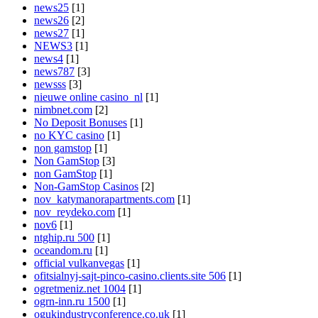
news25
[1]
news26
[2]
news27
[1]
NEWS3
[1]
news4
[1]
news787
[3]
newsss
[3]
nieuwe online casino_nl
[1]
nimbnet.com
[2]
No Deposit Bonuses
[1]
no KYC casino
[1]
non gamstop
[1]
Non GamStop
[3]
non GamStop
[1]
Non-GamStop Casinos
[2]
nov_katymanorapartments.com
[1]
nov_reydeko.com
[1]
nov6
[1]
ntghip.ru 500
[1]
oceandom.ru
[1]
official vulkanvegas
[1]
ofitsialnyj-sajt-pinco-casino.clients.site 506
[1]
ogretmeniz.net 1004
[1]
ogrn-inn.ru 1500
[1]
ogukindustryconference.co.uk
[1]