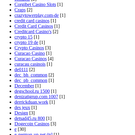
Corgibet Casino Slots
[1]
Craps
[2]
crazytowerplay.com-de
[1]
credit card casinos
[1]
Credit Card Casinos
[1]
Creditcard Casino's
[2]
crypto 15
[1]
crypto 19 de
[1]
Crypto Casinos
[3]
Curacao Casino
[1]
Curacao Casinos
[4]
curacau casinois
[1]
de0111
[2]
dec_bh_common
[2]
dec_pb_common
[1]
December
[1]
degschool.ru 1500
[1]
denizatigrup.com 1007
[1]
derrickduan.work
[1]
des jeux
[1]
Design
[3]
detsad45.ru 800
[1]
Dogecoin Casinos
[3]
e
[30]
e-german-up.net (tr]
[1]