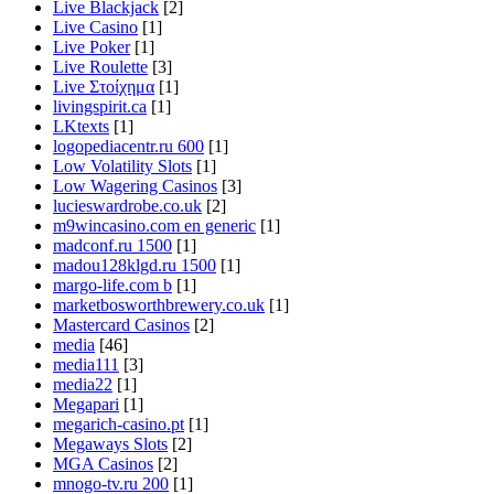
Live Blackjack
[2]
Live Casino
[1]
Live Poker
[1]
Live Roulette
[3]
Live Στοίχημα
[1]
livingspirit.ca
[1]
LKtexts
[1]
logopediacentr.ru 600
[1]
Low Volatility Slots
[1]
Low Wagering Casinos
[3]
lucieswardrobe.co.uk
[2]
m9wincasino.com en generic
[1]
madconf.ru 1500
[1]
madou128klgd.ru 1500
[1]
margo-life.com b
[1]
marketbosworthbrewery.co.uk
[1]
Mastercard Casinos
[2]
media
[46]
media111
[3]
media22
[1]
Megapari
[1]
megarich-casino.pt
[1]
Megaways Slots
[2]
MGA Casinos
[2]
mnogo-tv.ru 200
[1]