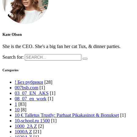
Kate Olson
She is the CEO. She's a big fan her cat Tux, & dinner parties.
Search for:
Categories
! Без рубрики
[28]
007bsb.com
[1]
03_07_EN_AKS
[1]
08_07_en_work
[1]
1
[83]
10
[8]
10 € Talletus Trustly: Parhaat Pikakasinot & Bonukset
[1]
10-school.ru 1500
[1]
1000_2A Z
[2]
1000A Z
[21]