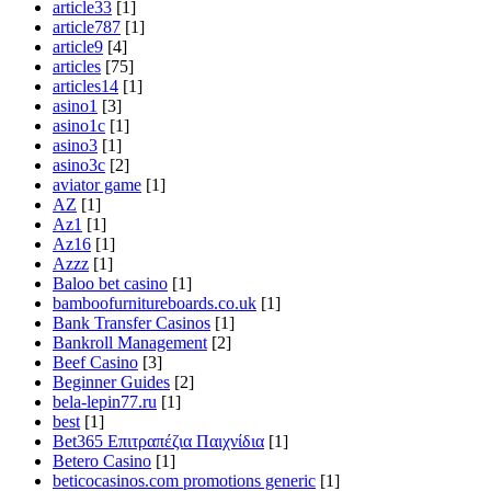
article33
[1]
article787
[1]
article9
[4]
articles
[75]
articles14
[1]
asino1
[3]
asino1c
[1]
asino3
[1]
asino3c
[2]
aviator game
[1]
AZ
[1]
Az1
[1]
Az16
[1]
Azzz
[1]
Baloo bet casino
[1]
bamboofurnitureboards.co.uk
[1]
Bank Transfer Casinos
[1]
Bankroll Management
[2]
Beef Casino
[3]
Beginner Guides
[2]
bela-lepin77.ru
[1]
best
[1]
Bet365 Επιτραπέζια Παιχνίδια
[1]
Betero Casino
[1]
beticocasinos.com promotions generic
[1]