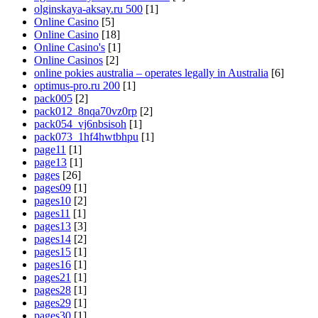
olginskaya-aksay.ru 500
[1]
Online Casino
[5]
Online Casino
[18]
Online Casino's
[1]
Online Casinos
[2]
online pokies australia – operates legally in Australia
[6]
optimus-pro.ru 200
[1]
pack005
[2]
pack012_8nqa70vz0rp
[2]
pack054_vj6nbsisoh
[1]
pack073_1hf4hwtbhpu
[1]
page11
[1]
page13
[1]
pages
[26]
pages09
[1]
pages10
[2]
pages11
[1]
pages13
[3]
pages14
[2]
pages15
[1]
pages16
[1]
pages21
[1]
pages28
[1]
pages29
[1]
pages30
[1]