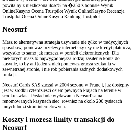
powitalny z niezliczona ilosc% na �250 z bonusie Wynik
OnlineKasyno Ocena Trustpilot Wynik OnlineKasyno Recenzja
Trustpilot Ocena OnlineKasyno Ranking Trustpilot
Neosurf
Masz to alternatywna strategia uzywanie nie tylko w tradycyjnych
sposobow, poniewaz przelewy internet czy czy nie kredyt platnicza,
wszystko to samo jak mozesz w portfeli elektronicznych. Dla
niektorych masz to najwygodniejsza rodzaj zasilenia konta do
kasynie, to by ani jeden z nich poniewaz gracza szukania w
zewnetrznej stronie, i nie rob pobierania zadnych dodatkowych
funkcji.
Neosurf Cards SAS zaczal w 2004 sezonu w Francji, juz dostepny
jest w srodku czterdziesci osiem pewnych krajach na terenie w
srodku swiata. Posiadanie wydawania Neosurf sa na
renomowanych kasynach siec, rowniez na okolo 200 tysiacach
innych ludzi stron internetowych.
Koszty i mozesz limity transakcji do
Neosurf