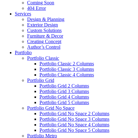
Coming Soon
404 Error
Services
Design & Planning
Exterior Design
Custom Solutions
Furniture & Decor
Creating Concept
Author’s Control
Portfolio
Portfolio Classic
Portfolio Classic 2 Columns
Portfolio Classic 3 Columns
Portfolio Classic 4 Columns
Portfolio Grid
Portfolio Grid 2 Columns
Portfolio Grid 3 Columns
Portfolio Grid 4 Columns
Portfolio Grid 5 Columns
Portfolio Grid No Space
Portfolio Grid No Space 2 Columns
Portfolio Grid No Space 3 Columns
Portfolio Grid No Space 4 Columns
Portfolio Grid No Space 5 Columns
Portfolio Metro