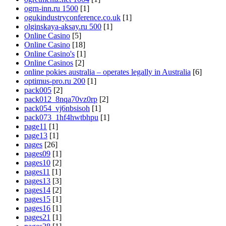
ogrn-inn.ru 1500
[1]
ogukindustryconference.co.uk
[1]
olginskaya-aksay.ru 500
[1]
Online Casino
[5]
Online Casino
[18]
Online Casino's
[1]
Online Casinos
[2]
online pokies australia – operates legally in Australia
[6]
optimus-pro.ru 200
[1]
pack005
[2]
pack012_8nqa70vz0rp
[2]
pack054_vj6nbsisoh
[1]
pack073_1hf4hwtbhpu
[1]
page11
[1]
page13
[1]
pages
[26]
pages09
[1]
pages10
[2]
pages11
[1]
pages13
[3]
pages14
[2]
pages15
[1]
pages16
[1]
pages21
[1]