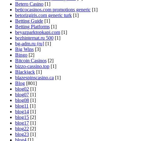
Betero Casino
[1]
beticocasinos.com promotions generic
[1]
betorizgiris.com generic turk
[1]
Betting Guide
[1]
Betting Platforms
[1]
beyazparktopkapi.com
[1]
bezhinternat.ru 500
[1]
bg-adm.ru (ru]
[1]
Big Wins
[3]
Bingo
[2]
Bitcoin Casinos
[2]
bizzo-cassino.top
[1]
Blackjack
[1]
blazespinscasino.ca
[1]
Blog
[801]
blog02
[1]
blog07
[1]
blog08
[1]
blog11
[1]
blog14
[1]
blog15
[2]
blog17
[1]
blog22
[2]
blog23
[1]
blog4
[1]