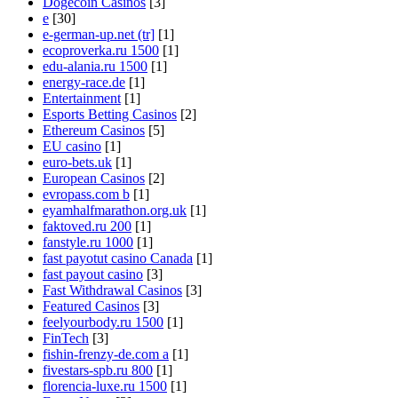
Dogecoin Casinos
[3]
e
[30]
e-german-up.net (tr]
[1]
ecoproverka.ru 1500
[1]
edu-alania.ru 1500
[1]
energy-race.de
[1]
Entertainment
[1]
Esports Betting Casinos
[2]
Ethereum Casinos
[5]
EU casino
[1]
euro-bets.uk
[1]
European Casinos
[2]
evropass.com b
[1]
eyamhalfmarathon.org.uk
[1]
faktoved.ru 200
[1]
fanstyle.ru 1000
[1]
fast payotut casino Canada
[1]
fast payout casino
[3]
Fast Withdrawal Casinos
[3]
Featured Casinos
[3]
feelyourbody.ru 1500
[1]
FinTech
[3]
fishin-frenzy-de.com a
[1]
fivestars-spb.ru 800
[1]
florencia-luxe.ru 1500
[1]