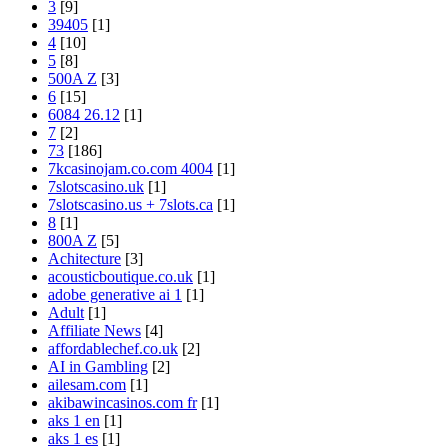
3
[9]
39405
[1]
4
[10]
5
[8]
500A Z
[3]
6
[15]
6084 26.12
[1]
7
[2]
73
[186]
7kcasinojam.co.com 4004
[1]
7slotscasino.uk
[1]
7slotscasino.us + 7slots.ca
[1]
8
[1]
800A Z
[5]
Achitecture
[3]
acousticboutique.co.uk
[1]
adobe generative ai 1
[1]
Adult
[1]
Affiliate News
[4]
affordablechef.co.uk
[2]
AI in Gambling
[2]
ailesam.com
[1]
akibawincasinos.com fr
[1]
aks 1 en
[1]
aks 1 es
[1]