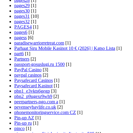
pages28
[1]
pages29
[1]
pages30
[1]
pages31
[10]
pages32
[1]
PAGES4
[1]
pages6
[1]
pagess
[6]
paradisewarriorretreat.com
[1]
Parhaat Siru Mobile Kasinot 10 € (2026] | Katso Lista
[1]
part6
[1]
Partners
[2]
passport-gosuslugi.ru 1500
[1]
PayPal Casino
[3]
paypal casinos
[2]
Paysafecard Casinos
[1]
Paysafecard Kasinot
[1]
pbn1_e3vkts6gegp
[3]
pbn2_p9ugexr9wh9
[2]
peerpartners-ngo.com a
[1]
pevenseybaylife.co.uk
[2]
phonemonitoringservice.com CZ
[1]
Pin-up AZ
[1]
Pin-up ru
[1]
pinco
[1]