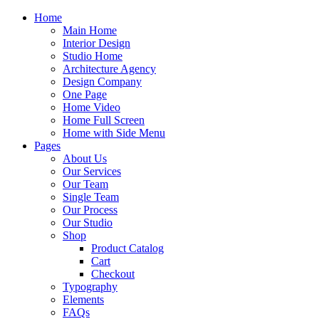
Home
Main Home
Interior Design
Studio Home
Architecture Agency
Design Company
One Page
Home Video
Home Full Screen
Home with Side Menu
Pages
About Us
Our Services
Our Team
Single Team
Our Process
Our Studio
Shop
Product Catalog
Cart
Checkout
Typography
Elements
FAQs