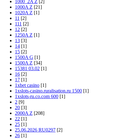
1000_2A Z
[2]
1000A Z
[21]
1020A Z
[1]
11
[2]
111
[2]
12
[2]
1250A Z
[1]
13
[3]
14
[1]
15
[2]
1500A G
[1]
1500A Z
[34]
15381 03.02
[1]
16
[2]
17
[1]
1xbet casino
[1]
1xslots-casino.ruralisation.ru 1500
[1]
1xslots-ru.co.com 600
[1]
2
[9]
20
[3]
2000A Z
[208]
22
[1]
25
[1]
25.06.2026 RU0297
[2]
26
[1]