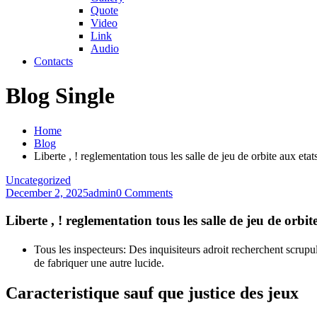
Quote
Video
Link
Audio
Contacts
Blog Single
Home
Blog
Liberte , ! reglementation tous les salle de jeu de orbite aux etat
Uncategorized
December 2, 2025
admin
0 Comments
Liberte , ! reglementation tous les salle de jeu de orbit
Tous les inspecteurs: Des inquisiteurs adroit recherchent scrupu
de fabriquer une autre lucide.
Caracteristique sauf que justice des jeux