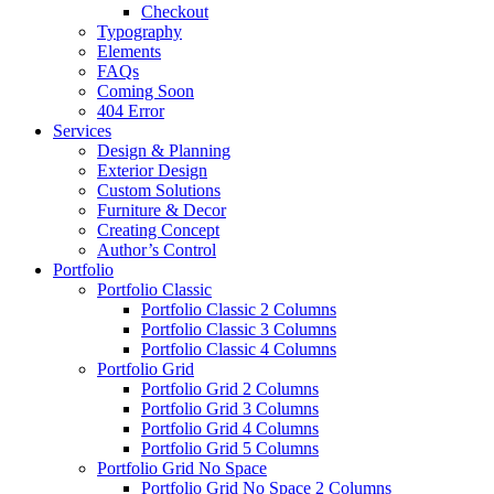
Checkout
Typography
Elements
FAQs
Coming Soon
404 Error
Services
Design & Planning
Exterior Design
Custom Solutions
Furniture & Decor
Creating Concept
Author’s Control
Portfolio
Portfolio Classic
Portfolio Classic 2 Columns
Portfolio Classic 3 Columns
Portfolio Classic 4 Columns
Portfolio Grid
Portfolio Grid 2 Columns
Portfolio Grid 3 Columns
Portfolio Grid 4 Columns
Portfolio Grid 5 Columns
Portfolio Grid No Space
Portfolio Grid No Space 2 Columns