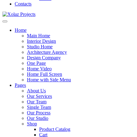
Contacts
Home
Main Home
Interior Design
Studio Home
Architecture Agency
Design Company
One Page
Home Video
Home Full Screen
Home with Side Menu
Pages
About Us
Our Services
Our Team
Single Team
Our Process
Our Studio
Shop
Product Catalog
Cart