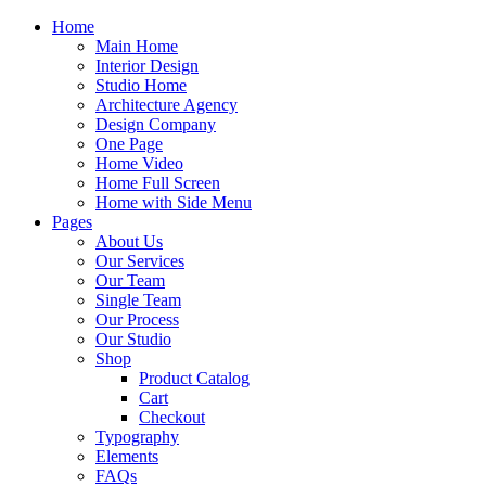
Home
Main Home
Interior Design
Studio Home
Architecture Agency
Design Company
One Page
Home Video
Home Full Screen
Home with Side Menu
Pages
About Us
Our Services
Our Team
Single Team
Our Process
Our Studio
Shop
Product Catalog
Cart
Checkout
Typography
Elements
FAQs