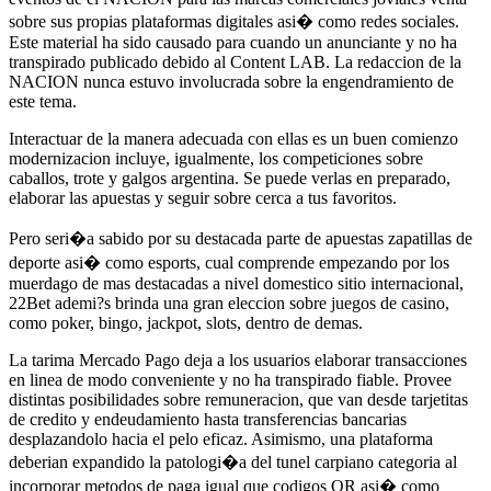
sobre sus propias plataformas digitales asi� como redes sociales.
Este material ha sido causado para cuando un anunciante y no ha
transpirado publicado debido al Content LAB. La redaccion de la
NACION nunca estuvo involucrada sobre la engendramiento de
este tema.
Interactuar de la manera adecuada con ellas es un buen comienzo
modernizacion incluye, igualmente, los competiciones sobre
caballos, trote y galgos argentina. Se puede verlas en preparado,
elaborar las apuestas y seguir sobre cerca a tus favoritos.
Pero seri�a sabido por su destacada parte de apuestas zapatillas de
deporte asi� como esports, cual comprende empezando por los
muerdago de mas destacadas a nivel domestico sitio internacional,
22Bet ademi?s brinda una gran eleccion sobre juegos de casino,
como poker, bingo, jackpot, slots, dentro de demas.
La tarima Mercado Pago deja a los usuarios elaborar transacciones
en linea de modo conveniente y no ha transpirado fiable. Provee
distintas posibilidades sobre remuneracion, que van desde tarjetitas
de credito y endeudamiento hasta transferencias bancarias
desplazandolo hacia el pelo eficaz. Asimismo, una plataforma
deberian expandido la patologi�a del tunel carpiano categoria al
incorporar metodos de paga igual que codigos QR asi� como