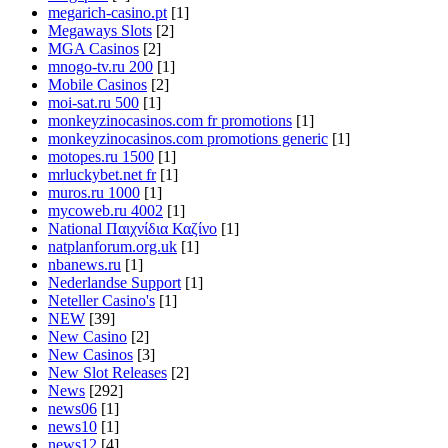
megarich-casino.pt
[1]
Megaways Slots
[2]
MGA Casinos
[2]
mnogo-tv.ru 200
[1]
Mobile Casinos
[2]
moi-sat.ru 500
[1]
monkeyzinocasinos.com fr promotions
[1]
monkeyzinocasinos.com promotions generic
[1]
motopes.ru 1500
[1]
mrluckybet.net fr
[1]
muros.ru 1000
[1]
mycoweb.ru 4002
[1]
National Παιχνίδια Καζίνο
[1]
natplanforum.org.uk
[1]
nbanews.ru
[1]
Nederlandse Support
[1]
Neteller Casino's
[1]
NEW
[39]
New Casino
[2]
New Casinos
[3]
New Slot Releases
[2]
News
[292]
news06
[1]
news10
[1]
news12
[4]