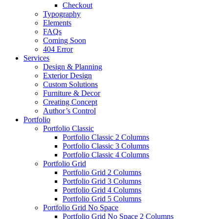
Checkout
Typography
Elements
FAQs
Coming Soon
404 Error
Services
Design & Planning
Exterior Design
Custom Solutions
Furniture & Decor
Creating Concept
Author’s Control
Portfolio
Portfolio Classic
Portfolio Classic 2 Columns
Portfolio Classic 3 Columns
Portfolio Classic 4 Columns
Portfolio Grid
Portfolio Grid 2 Columns
Portfolio Grid 3 Columns
Portfolio Grid 4 Columns
Portfolio Grid 5 Columns
Portfolio Grid No Space
Portfolio Grid No Space 2 Columns