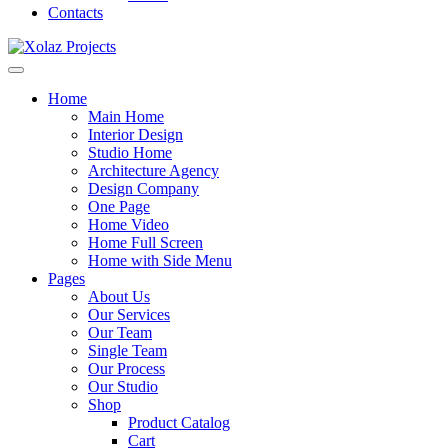
Contacts
Home
Main Home
Interior Design
Studio Home
Architecture Agency
Design Company
One Page
Home Video
Home Full Screen
Home with Side Menu
Pages
About Us
Our Services
Our Team
Single Team
Our Process
Our Studio
Shop
Product Catalog
Cart