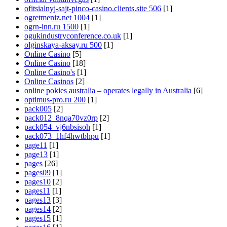
ofitsialnyj-sajt-pinco-casino.clients.site 506
[1]
ogretmeniz.net 1004
[1]
ogrn-inn.ru 1500
[1]
ogukindustryconference.co.uk
[1]
olginskaya-aksay.ru 500
[1]
Online Casino
[5]
Online Casino
[18]
Online Casino's
[1]
Online Casinos
[2]
online pokies australia – operates legally in Australia
[6]
optimus-pro.ru 200
[1]
pack005
[2]
pack012_8nqa70vz0rp
[2]
pack054_vj6nbsisoh
[1]
pack073_1hf4hwtbhpu
[1]
page11
[1]
page13
[1]
pages
[26]
pages09
[1]
pages10
[2]
pages11
[1]
pages13
[3]
pages14
[2]
pages15
[1]