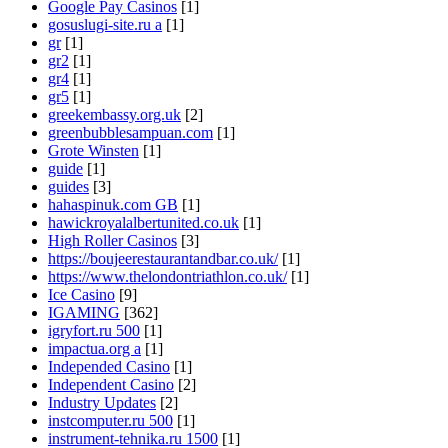
Google Pay Casinos
[1]
gosuslugi-site.ru a
[1]
gr
[1]
gr2
[1]
gr4
[1]
gr5
[1]
greekembassy.org.uk
[2]
greenbubblesampuan.com
[1]
Grote Winsten
[1]
guide
[1]
guides
[3]
hahaspinuk.com GB
[1]
hawickroyalalbertunited.co.uk
[1]
High Roller Casinos
[3]
https://boujeerestaurantandbar.co.uk/
[1]
https://www.thelondontriathlon.co.uk/
[1]
Ice Casino
[9]
IGAMING
[362]
igryfort.ru 500
[1]
impactua.org a
[1]
Independed Casino
[1]
Independent Casino
[2]
Industry Updates
[2]
instcomputer.ru 500
[1]
instrument-tehnika.ru 1500
[1]