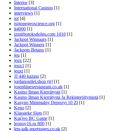
Interior
[3]
International Casinos
[1]
interviews
[1]
iot
[4]
isotopegeoscience.org
[1]
it4000
[1]
izmirbotoksdolgu.com 1010
[1]
Jackpot Winnaars
[1]
Jackpot Winners
[1]
Jackpots Betano
[1]
jeu
[1]
jeux
[22]
jeux1
[1]
jeuxi
[1]
JJ 440 kazino
[2]
jordanoutlet.shop (tr]
[1]
josephinesrestaurant.co.uk
[1]
Kasino Ilman Kierrätystä
[1]
Kasino Ilman Kierrätystä Ja Rekisteröitymistä
[1]
Kasyno Minimalny Depozyt 10 Zł
[1]
Keno
[2]
Klassieke Slots
[1]
Kαζίνο BC Game
[1]
leonov16.ru 800
[1]
lets-talk-mortgages.co.uk
[2]