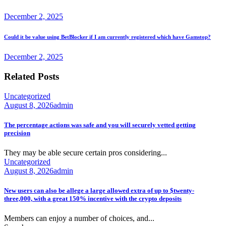
December 2, 2025
Could it be value using BetBlocker if I am currently registered which have Gamstop?
December 2, 2025
Related Posts
Uncategorized
August 8, 2026
admin
The percentage actions was safe and you will securely vetted getting
precision
They may be able secure certain pros considering...
Uncategorized
August 8, 2026
admin
New users can also be allege a large allowed extra of up to $twenty-
three,000, with a great 150% incentive with the crypto deposits
Members can enjoy a number of choices, and...