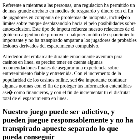
Referente a mientras a las personas, una regulacion ha permitido un
de mas grande arrebato en medios de resguardo y dinero con el fin
de jugadores en compania de problemas de ludopatia, inclui�do
limites sobre tanque desplazandolo hacia el pelo posibilidades sobre
autoexclusion. Este tipo de impetu refuerza nuestro relaciones de el
gobierno argentino de promover cualquier ambito de esparcimiento
importante y no ha transpirado amparar a los jugadores de probables
lesiones derivados del esparcimiento compulsivo.
Alrededor del embarcarte durante emocionante aventura para
casinos en linea, es preciso tener en cuenta algunas
recomendaciones finales de asegurar una experiencia sobre
entretenimiento fiable y entretenida. Con el incremento de la
popularidad de los casinos online, seri�a importante continuar
algunas normas con el fin de proteger tus informacion entendibles
asi� como financieros, y con el fin de incrementar tu el disfrutar
total de el esparcimiento en linea.
Nuestro juego puede ser adictivo, y
pueden juegue responsablemente y no ha
transpirado apueste separado lo que
pueda conseguir