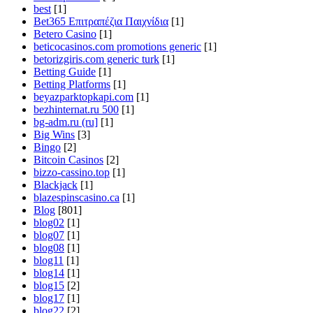
best
[1]
Bet365 Επιτραπέζια Παιχνίδια
[1]
Betero Casino
[1]
beticocasinos.com promotions generic
[1]
betorizgiris.com generic turk
[1]
Betting Guide
[1]
Betting Platforms
[1]
beyazparktopkapi.com
[1]
bezhinternat.ru 500
[1]
bg-adm.ru (ru]
[1]
Big Wins
[3]
Bingo
[2]
Bitcoin Casinos
[2]
bizzo-cassino.top
[1]
Blackjack
[1]
blazespinscasino.ca
[1]
Blog
[801]
blog02
[1]
blog07
[1]
blog08
[1]
blog11
[1]
blog14
[1]
blog15
[2]
blog17
[1]
blog22
[2]