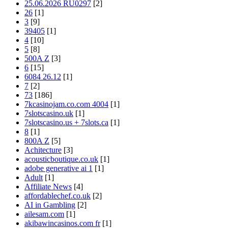
25.06.2026 RU0297
[2]
26
[1]
3
[9]
39405
[1]
4
[10]
5
[8]
500A Z
[3]
6
[15]
6084 26.12
[1]
7
[2]
73
[186]
7kcasinojam.co.com 4004
[1]
7slotscasino.uk
[1]
7slotscasino.us + 7slots.ca
[1]
8
[1]
800A Z
[5]
Achitecture
[3]
acousticboutique.co.uk
[1]
adobe generative ai 1
[1]
Adult
[1]
Affiliate News
[4]
affordablechef.co.uk
[2]
AI in Gambling
[2]
ailesam.com
[1]
akibawincasinos.com fr
[1]