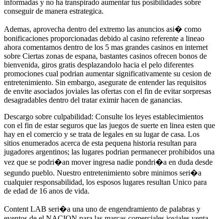
informadas y no ha transpirado aumentar tus posibilidades sobre
conseguir de manera estrategica.
Ademas, aprovecha dentro del extremo las anuncios asi� como
bonificaciones proporcionadas debido al casino referente a lineao
ahora comentamos dentro de los 5 mas grandes casinos en internet
sobre Ciertas zonas de espana, bastantes casinos ofrecen bonos de
bienvenida, giros gratis desplazandolo hacia el pelo diferentes
promociones cual podrian aumentar significativamente su cesion de
entretenimiento. Sin embargo, asegurate de entender las requisitos
de envite asociados joviales las ofertas con el fin de evitar sorpresas
desagradables dentro del tratar eximir hacen de ganancias.
Descargo sobre culpabilidad: Consulte los leyes establecimientos
con el fin de estar seguros que las juegos de suerte en linea esten que
hay en el comercio y se trata de legales en su lugar de casa. Los
sitios enumerados acerca de esta pequena historia resultan para
jugadores argentinos; las lugares podrian permanecer prohibidos una
vez que se podri�an mover ingresa nadie pondri�a en duda desde
segundo pueblo. Nuestro entretenimiento sobre minimos seri�a
cualquier responsabilidad, los esposos lugares resultan Unico para
de edad de 16 anos de vida.
Content LAB seri�a una uno de engendramiento de palabras y
eventos de el NACION para las marcas comerciales joviales venta