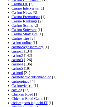
Casino DE
[2]
Casino Interviews
[1]
Casino News
[3]
Casino Promotions
[1]
Casino Rankings
[2]
Casino Scams
[2]
Casino Software
[1]
Casino Strategies
[1]
Casino Tips
[3]
casino-online
[1]
casino-vegashero.org
[1]
casino1
[134]
casino2
[142]
casino3
[126]
casino4
[136]
casino5
[19]
casino6
[21]
casinobeef-deutschland.de
[1]
casinopinco
[4]
Casinovice ca
[1]
catalog
[27]
Chicken Road
[1]
Chicken Road Game
[1]
cicloregistro.it giochi IT
[1]