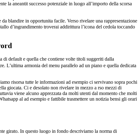
te la aneantit successo potenziale in luogo all’importo della scorsa
a blandire in opportunita facile. Verso rivelare una rappresentazione
istallo d’ingrandimento troverai addirittura l’icona del cedola toccando
word
di default e quella che contiene volte titoli suggeriti dalla
 L’ultima armonia del menu parallelo ad un piano e quella dedicata
amo risorsa tutte le informazioni ad esempio ci servivano sopra pochi
ella giocata. Ci e desolato non rivelare in mezzo a rso mezzi di
 tuttavia viene alcuno apprezzata da molti utenti dal momento che molti
atsapp al ad esempio e fattibile trasmettere un notizia bensi gli orari
tente girato. In questo luogo in fondo descriviamo la norma di