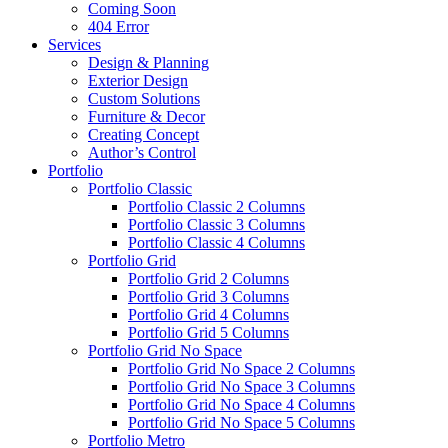
Coming Soon
404 Error
Services
Design & Planning
Exterior Design
Custom Solutions
Furniture & Decor
Creating Concept
Author’s Control
Portfolio
Portfolio Classic
Portfolio Classic 2 Columns
Portfolio Classic 3 Columns
Portfolio Classic 4 Columns
Portfolio Grid
Portfolio Grid 2 Columns
Portfolio Grid 3 Columns
Portfolio Grid 4 Columns
Portfolio Grid 5 Columns
Portfolio Grid No Space
Portfolio Grid No Space 2 Columns
Portfolio Grid No Space 3 Columns
Portfolio Grid No Space 4 Columns
Portfolio Grid No Space 5 Columns
Portfolio Metro