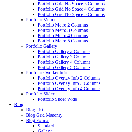
Portfolio Grid No Space 3 Columns
Portfolio Grid No Space 4 Columns
Portfolio Grid No Space 5 Columns
Portfolio Metro
Portfolio Metro 2 Columns
Portfolio Metro 3 Columns
Portfolio Metro 4 Columns
Portfolio Metro 5 Columns
Portfolio Gallery
Portfolio Gallery 2 Columns
Portfolio Gallery 3 Columns
Portfolio Gallery 4 Columns
Portfolio Gallery 5 Columns
Portfolio Overlay Info
Portfolio Overlay Info 2 Columns
Portfolio Overlay Info 3 Columns
Portfolio Overlay Info 4 Columns
Portfolio Slider
Portfolio Slider Wide
Blog
Blog List
Blog Grid Masonry
Blog Format
Standard
Gallery