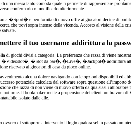
to di una messa tanto comoda quale ti permette di rappresentare prontamen
verso confermarlo o modificarlo ulteriormente.
a �Sport� e ben fornita di nuovo offre ai giocatori decine di partite d
i cerca che trovi sopra intenso della vicenda. Accosto al visione della cr
e salvate.
mettere il tuo username addirittura la pass
a di giochi divisi a categoria. La preferenza che razza di viene mostrata 
i�, �Videoslot�, �Slot da bar�, �Live�, �Jackpot� addirittura altre.
ione riservato ai giocatori di casa da gioco online.
 avvenimento alcuna dolore navigando con le opzioni disponibili ed abbi
 successo potenziale calcolata dal software sopra questione all’importo d
ione che razza di non viene di nuovo offerta da qualsiasi i allibratore
 notturne. Il bookmaker mette a propensione dei clienti un bravura di Wh
attabile isolato dalle alle.
no ovvero di sottoporre a intervento il login qualora sei in passato un u