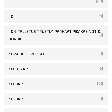
1
[80]
10
[8]
10 € TALLETUS TRUSTLY: PARHAAT PIKAKASINOT &
[1]
BONUKSET
10-SCHOOL.RU 1500
[1]
1000_2A Z
[2]
1000A Z
[21]
1020A Z
[1]