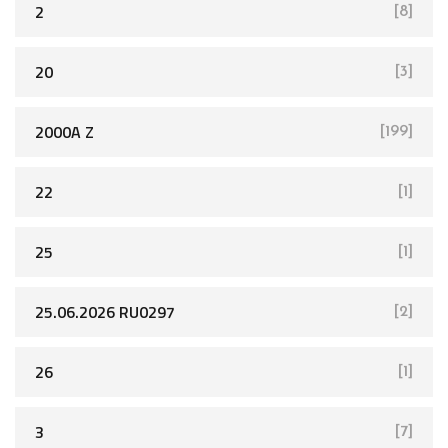
2
[8]
20
[3]
2000A Z
[199]
22
[1]
25
[1]
25.06.2026 RU0297
[2]
26
[1]
3
[7]