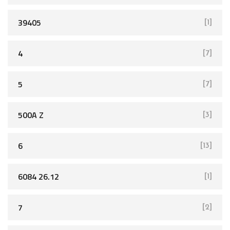
39405
[1]
4
[7]
5
[7]
500A Z
[3]
6
[13]
6084 26.12
[1]
7
[2]