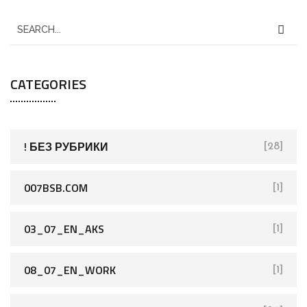
S
e
a
CATEGORIES
r
c
h
f
! БЕЗ РУБРИКИ
[28]
o
r
007BSB.COM
[1]
:
03_07_EN_AKS
[1]
08_07_EN_WORK
[1]