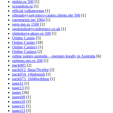
ntghip.ru 500
[1]
oceandom.ru
[1]
official vulkanvegas
[1]
ofitsialnyj-sajt-pinco-casino.clients.site 506
[1]
ogretmeniz.net 1004
[1]
ogrn-inn.ru 1500
[1]
ogukindustryconference.co.uk
[1]
olginskaya-aksay.ru 500
[1]
Online Casino
[5]
Online Casino
[18]
Online Casino's
[1]
Online Casinos
[2]
online pokies australia – operates legally in Australia
[6]
optimus-pro.ru 200
[1]
pack005
[2]
pack012_8nqa70vz0rp
[2]
pack054_vj6nbsisoh
[1]
pack073_1hf4hwtbhpu
[1]
page11
[1]
page13
[1]
pages
[26]
pages09
[1]
pages10
[2]
pages11
[1]
pages13
[3]