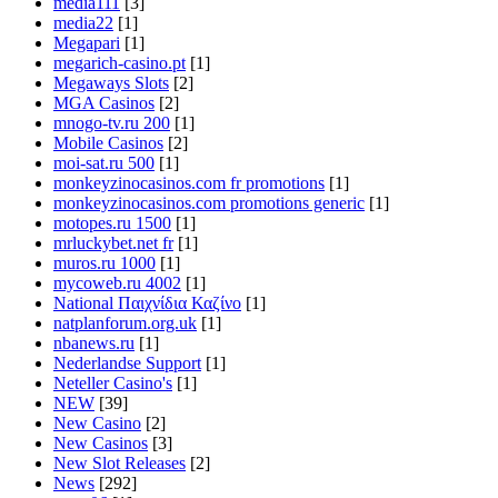
media111
[3]
media22
[1]
Megapari
[1]
megarich-casino.pt
[1]
Megaways Slots
[2]
MGA Casinos
[2]
mnogo-tv.ru 200
[1]
Mobile Casinos
[2]
moi-sat.ru 500
[1]
monkeyzinocasinos.com fr promotions
[1]
monkeyzinocasinos.com promotions generic
[1]
motopes.ru 1500
[1]
mrluckybet.net fr
[1]
muros.ru 1000
[1]
mycoweb.ru 4002
[1]
National Παιχνίδια Καζίνο
[1]
natplanforum.org.uk
[1]
nbanews.ru
[1]
Nederlandse Support
[1]
Neteller Casino's
[1]
NEW
[39]
New Casino
[2]
New Casinos
[3]
New Slot Releases
[2]
News
[292]