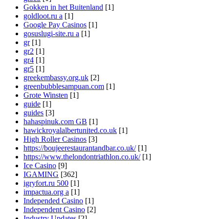
Gokken in het Buitenland
[1]
goldloot.ru a
[1]
Google Pay Casinos
[1]
gosuslugi-site.ru a
[1]
gr
[1]
gr2
[1]
gr4
[1]
gr5
[1]
greekembassy.org.uk
[2]
greenbubblesampuan.com
[1]
Grote Winsten
[1]
guide
[1]
guides
[3]
hahaspinuk.com GB
[1]
hawickroyalalbertunited.co.uk
[1]
High Roller Casinos
[3]
https://boujeerestaurantandbar.co.uk/
[1]
https://www.thelondontriathlon.co.uk/
[1]
Ice Casino
[9]
IGAMING
[362]
igryfort.ru 500
[1]
impactua.org a
[1]
Independed Casino
[1]
Independent Casino
[2]
Industry Updates
[2]