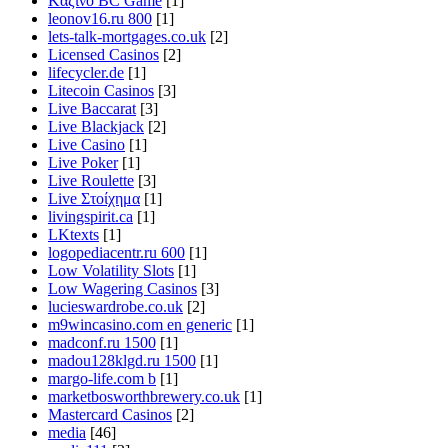
Kαζίνο BC Game
[1]
leonov16.ru 800
[1]
lets-talk-mortgages.co.uk
[2]
Licensed Casinos
[2]
lifecycler.de
[1]
Litecoin Casinos
[3]
Live Baccarat
[3]
Live Blackjack
[2]
Live Casino
[1]
Live Poker
[1]
Live Roulette
[3]
Live Στοίχημα
[1]
livingspirit.ca
[1]
LKtexts
[1]
logopediacentr.ru 600
[1]
Low Volatility Slots
[1]
Low Wagering Casinos
[3]
lucieswardrobe.co.uk
[2]
m9wincasino.com en generic
[1]
madconf.ru 1500
[1]
madou128klgd.ru 1500
[1]
margo-life.com b
[1]
marketbosworthbrewery.co.uk
[1]
Mastercard Casinos
[2]
media
[46]