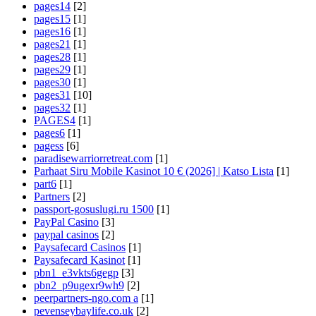
pages14
[2]
pages15
[1]
pages16
[1]
pages21
[1]
pages28
[1]
pages29
[1]
pages30
[1]
pages31
[10]
pages32
[1]
PAGES4
[1]
pages6
[1]
pagess
[6]
paradisewarriorretreat.com
[1]
Parhaat Siru Mobile Kasinot 10 € (2026] | Katso Lista
[1]
part6
[1]
Partners
[2]
passport-gosuslugi.ru 1500
[1]
PayPal Casino
[3]
paypal casinos
[2]
Paysafecard Casinos
[1]
Paysafecard Kasinot
[1]
pbn1_e3vkts6gegp
[3]
pbn2_p9ugexr9wh9
[2]
peerpartners-ngo.com a
[1]
pevenseybaylife.co.uk
[2]