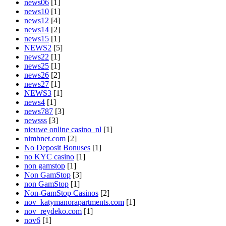
news06
[1]
news10
[1]
news12
[4]
news14
[2]
news15
[1]
NEWS2
[5]
news22
[1]
news25
[1]
news26
[2]
news27
[1]
NEWS3
[1]
news4
[1]
news787
[3]
newsss
[3]
nieuwe online casino_nl
[1]
nimbnet.com
[2]
No Deposit Bonuses
[1]
no KYC casino
[1]
non gamstop
[1]
Non GamStop
[3]
non GamStop
[1]
Non-GamStop Casinos
[2]
nov_katymanorapartments.com
[1]
nov_reydeko.com
[1]
nov6
[1]