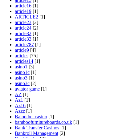
article15
[1]
article16
[1]
article19
[1]
ARTICLE2
[1]
article23
[2]
article24
[2]
article32
[1]
article33
[1]
article787
[1]
article9
[4]
articles
[75]
articles14
[1]
asino1
[3]
asino1c
[1]
asino3
[1]
asino3c
[2]
aviator game
[1]
AZ
[1]
Az1
[1]
Az16
[1]
Azzz
[1]
Baloo bet casino
[1]
bamboofurnitureboards.co.uk
[1]
Bank Transfer Casinos
[1]
Bankroll Management
[2]