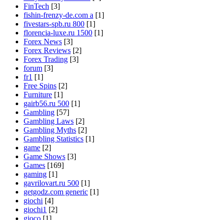
FinTech
[3]
fishin-frenzy-de.com a
[1]
fivestars-spb.ru 800
[1]
florencia-luxe.ru 1500
[1]
Forex News
[3]
Forex Reviews
[2]
Forex Trading
[3]
forum
[3]
fr1
[1]
Free Spins
[2]
Furniture
[1]
gairb56.ru 500
[1]
Gambling
[57]
Gambling Laws
[2]
Gambling Myths
[2]
Gambling Statistics
[1]
game
[2]
Game Shows
[3]
Games
[169]
gaming
[1]
gavrilovart.ru 500
[1]
getgodz.com generic
[1]
giochi
[4]
giochi1
[2]
gioco
[1]