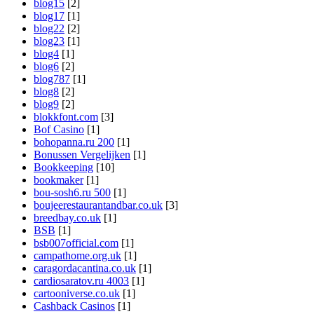
blog15
[2]
blog17
[1]
blog22
[2]
blog23
[1]
blog4
[1]
blog6
[2]
blog787
[1]
blog8
[2]
blog9
[2]
blokkfont.com
[3]
Bof Casino
[1]
bohopanna.ru 200
[1]
Bonussen Vergelijken
[1]
Bookkeeping
[10]
bookmaker
[1]
bou-sosh6.ru 500
[1]
boujeerestaurantandbar.co.uk
[3]
breedbay.co.uk
[1]
BSB
[1]
bsb007official.com
[1]
campathome.org.uk
[1]
caragordacantina.co.uk
[1]
cardiosaratov.ru 4003
[1]
cartooniverse.co.uk
[1]
Cashback Casinos
[1]