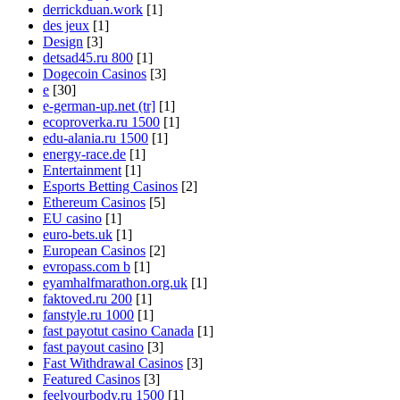
derrickduan.work
[1]
des jeux
[1]
Design
[3]
detsad45.ru 800
[1]
Dogecoin Casinos
[3]
e
[30]
e-german-up.net (tr]
[1]
ecoproverka.ru 1500
[1]
edu-alania.ru 1500
[1]
energy-race.de
[1]
Entertainment
[1]
Esports Betting Casinos
[2]
Ethereum Casinos
[5]
EU casino
[1]
euro-bets.uk
[1]
European Casinos
[2]
evropass.com b
[1]
eyamhalfmarathon.org.uk
[1]
faktoved.ru 200
[1]
fanstyle.ru 1000
[1]
fast payotut casino Canada
[1]
fast payout casino
[3]
Fast Withdrawal Casinos
[3]
Featured Casinos
[3]
feelyourbody.ru 1500
[1]