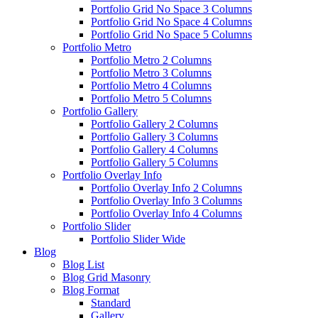
Portfolio Grid No Space 3 Columns
Portfolio Grid No Space 4 Columns
Portfolio Grid No Space 5 Columns
Portfolio Metro
Portfolio Metro 2 Columns
Portfolio Metro 3 Columns
Portfolio Metro 4 Columns
Portfolio Metro 5 Columns
Portfolio Gallery
Portfolio Gallery 2 Columns
Portfolio Gallery 3 Columns
Portfolio Gallery 4 Columns
Portfolio Gallery 5 Columns
Portfolio Overlay Info
Portfolio Overlay Info 2 Columns
Portfolio Overlay Info 3 Columns
Portfolio Overlay Info 4 Columns
Portfolio Slider
Portfolio Slider Wide
Blog
Blog List
Blog Grid Masonry
Blog Format
Standard
Gallery