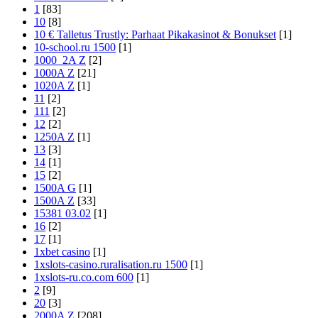
1
[83]
10
[8]
10 € Talletus Trustly: Parhaat Pikakasinot & Bonukset
[1]
10-school.ru 1500
[1]
1000_2A Z
[2]
1000A Z
[21]
1020A Z
[1]
11
[2]
111
[2]
12
[2]
1250A Z
[1]
13
[3]
14
[1]
15
[2]
1500A G
[1]
1500A Z
[33]
15381 03.02
[1]
16
[2]
17
[1]
1xbet casino
[1]
1xslots-casino.ruralisation.ru 1500
[1]
1xslots-ru.co.com 600
[1]
2
[9]
20
[3]
2000A Z
[208]